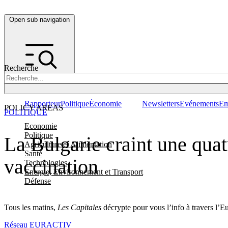
Open sub navigation
Recherche
Rapporteur
Politique
Économie
Newsletters
Evénements
Em
POLICY AREAS
POLITIQUE
Economie
Politique
La Bulgarie craint une quat
Agriculture et Alimentation
Santé
vaccination
Technologies
Energie, Environnement et Transport
Défense
Tous les matins,
Les Capitales
décrypte pour vous l’info à travers l’E
Réseau EURACTIV