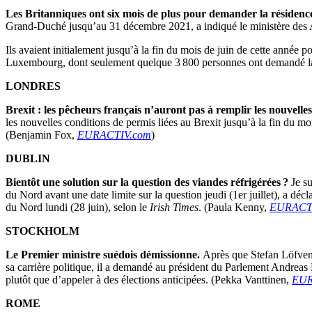
Les Britanniques ont six mois de plus pour demander la réside
Grand-Duché jusqu’au 31 décembre 2021, a indiqué le ministère des Af
Ils avaient initialement jusqu’à la fin du mois de juin de cette année 
Luxembourg, dont seulement quelque 3 800 personnes ont demandé l
LONDRES
Brexit : les pêcheurs français n’auront pas à remplir les nouvelle
les nouvelles conditions de permis liées au Brexit jusqu’à la fin du mo
(Benjamin Fox,
EURACTIV.com
)
DUBLIN
Bientôt une solution sur la question des viandes réfrigérées ?
Je su
du Nord avant une date limite sur la question jeudi (1er juillet), a 
du Nord lundi (28 juin), selon le
Irish Times
. (Paula Kenny,
EURACT
STOCKHOLM
Le Premier ministre suédois démissionne.
Après que Stefan Löfven a
sa carrière politique, il a demandé au président du Parlement Andrea
plutôt que d’appeler à des élections anticipées. (Pekka Vanttinen,
EUR
ROME