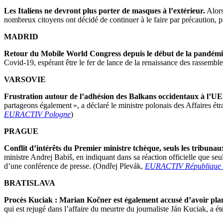
Les Italiens ne devront plus porter de masques à l’extérieur.
Alors
nombreux citoyens ont décidé de continuer à le faire par précaution, p
MADRID
Retour du Mobile World Congress depuis le début de la pandémi
Covid-19, espérant être le fer de lance de la renaissance des rassemble
VARSOVIE
Frustration autour de l’adhésion des Balkans occidentaux à l’UE
partageons également », a déclaré le ministre polonais des Affaires 
EURACTIV Pologne
)
PRAGUE
Conflit d’intérêts du Premier ministre tchèque, seuls les tribuna
ministre Andrej Babiš, en indiquant dans sa réaction officielle que se
d’une conférence de presse. (Ondřej Plevák,
EURACTIV République 
BRATISLAVA
Procès Kuciak : Marian Kočner est également accusé d’avoir plan
qui est rejugé dans l’affaire du meurtre du journaliste Ján Kuciak, a é