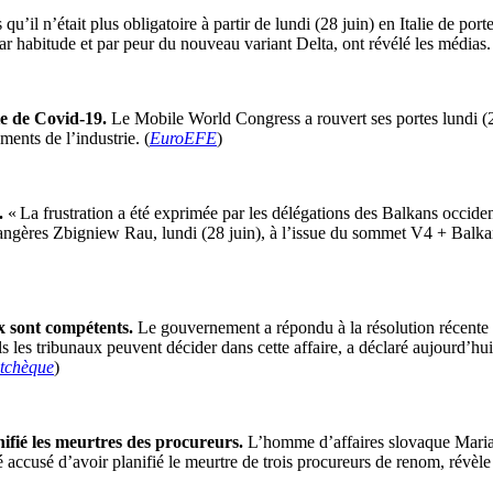
 qu’il n’était plus obligatoire à partir de lundi (28 juin) en Italie de po
ar habitude et par peur du nouveau variant Delta, ont révélé les médias.
e de Covid-19.
Le Mobile World Congress a rouvert ses portes lundi (2
ments de l’industrie. (
EuroEFE
)
.
« La frustration a été exprimée par les délégations des Balkans occiden
étrangères Zbigniew Rau, lundi (28 juin), à l’issue du sommet V4 + Bal
ux sont compétents.
Le gouvernement a répondu à la résolution récente 
uls les tribunaux peuvent décider dans cette affaire, a déclaré aujourd’h
tchèque
)
ifié les meurtres des procureurs.
L’homme d’affaires slovaque Marian
té accusé d’avoir planifié le meurtre de trois procureurs de renom, révèl