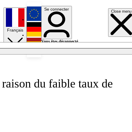
Se connecter
Close menu
English
Français
Deutsch
Vous êtes déconnecté.
Se connecter
Español
Lumières éteintes
raison du faible taux de