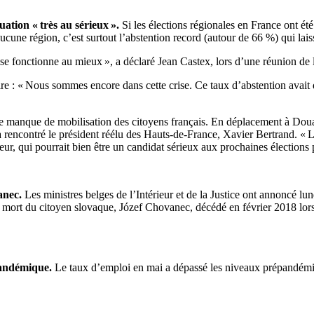
uation « très au sérieux ».
Si les élections régionales en France ont été
ne région, c’est surtout l’abstention record (autour de 66 %) qui laiss
e fonctionne au mieux », a déclaré Jean Castex, lors d’une réunion de
e : « Nous sommes encore dans cette crise. Ce taux d’abstention avait d
 manque de mobilisation des citoyens français. En déplacement à Douai, d
t a rencontré le président réélu des Hauts-de-France, Xavier Bertrand. «
eur, qui pourrait bien être un candidat sérieux aux prochaines élections 
anec.
Les ministres belges de l’Intérieur et de la Justice ont annoncé l
la mort du citoyen slovaque, Józef Chovanec, décédé en février 2018 lo
pandémique.
Le taux d’emploi en mai a dépassé les niveaux prépandémiqu