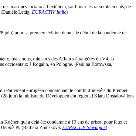
rter des masques faciaux à l’extérieur, sauf pour les rassemblements, de
 (Daniele Lettig,
EURACTIV Italie
)
8 juin) pour sa première édition depuis le début de la pandémie de
taux, mais nous, ministres des Affaires étrangères du V4, la
kans occidentaux à Rogalin, en Pologne. (Paulina Borowska,
du Parlement européen condamnant le conflit d’intérêts du Premier
ui (28 juin) la ministre du Développement régional Klára Dostálová lors
 Kočner, qui a déjà été condamné à 19 ans de prison pour faux et
e
Denník N
. (Barbara Zmušková,
EURACTIV Slovaquie
)