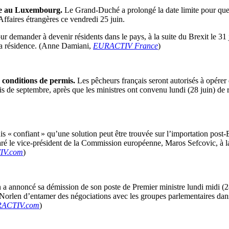
nce au Luxembourg.
Le Grand-Duché a prolongé la date limite pour que l
faires étrangères ce vendredi 25 juin.
pour demander à devenir résidents dans le pays, à la suite du Brexit le 3
a résidence. (Anne Damiani,
EURACTIV France
)
s conditions de permis.
Les pêcheurs français seront autorisés à opérer 
is de septembre, après que les ministres ont convenu lundi (28 juin) de r
is « confiant » qu’une solution peut être trouvée sur l’importation post
déclaré le vice-président de la Commission européenne, Maros Sefcovic,
IV.com
)
 annoncé sa démission de son poste de Premier ministre lundi midi (28 ju
s Norlen d’entamer des négociations avec les groupes parlementaires da
ACTIV.com
)