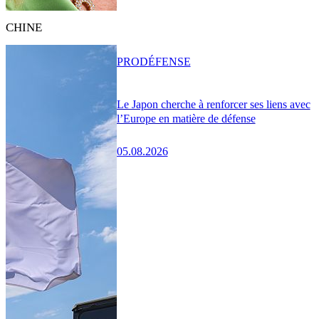
CHINE
PRO
DÉFENSE
Le Japon cherche à renforcer ses liens avec
l’Europe en matière de défense
05.08.2026