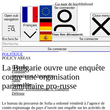
Ga naar de hoofdinhoud
Se connecter
Open sub
Close menu
English
navigation
Français
Deutsch
Vous êtes déconnecté.
Recherche
Se connecter
Español
Lumières éteintes
Se connecter
Rapporteur
Politique
Économie
Newsletters
Evénements
Em
POLITIQUE
POLICY AREAS
La Bulgarie ouvre une enquête
Economie
Politique
contre une organisation
Agriculture et Alimentation
Santé
paramilitaire pro-russe
Technologies
Energie, Environnement et Transport
Défense
Le bureau du procureur de Sofia a ordonné vendredi à l’agence de
contre-espionnage du pays d’ouvrir une enquête sur les activités de