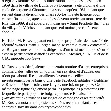
d’église Vladimir. Selon des informations publiques, il est né en
1959 dans le village de Bulgarovo à Bourgas, a été diplômé d’une
école de sergents à Choumen et a servi jusqu’en 1981 en tant que
sergent dans la division des chars à Aytos. Il a été licencié pour
cause d’inaptitude, après quoi il est devenu novice au monastère de
Rila. En 1989, il est apparu au monastère « Saint Prophète Ilia » près
du village de Velchevo, en tant que seul moine présent à cette
époque.
En 1996, M. Rusev apparaît en tant que propriétaire de la société de
sécurité Walter Catani. L’organisation se vante d’avoir
« convoqué »
en Bulgarie une réunion des dirigeants d’un trust mondial de sécurité
avec la participation d’anciens officiers du Mossad, du KGB et de la
CIA, rapporte
Top News
.
M. Rusev possède également un certain nombre d’autres entreprises
commerciales, telles qu’un journal, un sex-shop et d’autres, qui
n’ont pas abouti. Il est par ailleurs devenu conseiller en
investissement par le biais d’une page Facebook intitulée « Bulgarie
et Russie — Une histoire, une langue, une foi, un peuple ». Cette
même page figure également parmi les principales plateformes via
lesquelles le parti populiste bulgare pro-russe Renaissance
(
Vazrazhdane
) diffuse ses messages de campagne et ses publicités.
M. Rusev a notamment posté des vidéos recommandant à ses
adeptes d’investir dans des crypto-monnaies.