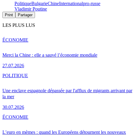
Politique
Bulgarie
Chine
International
pro-russe
Vladimir Poutine
Print
Partager
LES PLUS LUS
ÉCONOMIE
Merci la Chine : elle a sauvé l’économie mondiale
27.07.2026
POLITIQUE
Une enclave espagnole dépassée par l'afflux de migrants arrivant par
la mer
30.07.2026
ÉCONOMIE
L’euro en mèmes : quand les Européens détournent les nouveaux