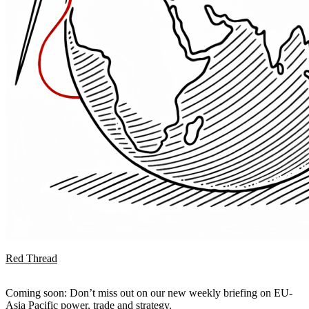
Red Thread
Coming soon: Don’t miss out on our new weekly briefing on EU-
Asia Pacific power, trade and strategy.