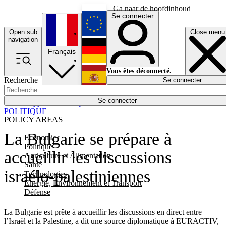
Ga naar de hoofdinhoud
Se connecter
Open sub
Close menu
English
navigation
Français
Deutsch
Vous êtes déconnecté.
Recherche
Se connecter
Español
Lumières éteintes
Se connecter
Rapporteur
Politique
Économie
Newsletters
Evénements
Em
POLITIQUE
POLICY AREAS
La Bulgarie se prépare à
Economie
Politique
accueillir les discussions
Agriculture et Alimentation
Santé
israélo-palestiniennes
Technologies
Energie, Environnement et Transport
Défense
La Bulgarie est prête à accueillir les discussions en direct entre
l’Israël et la Palestine, a dit une source diplomatique à EURACTIV,