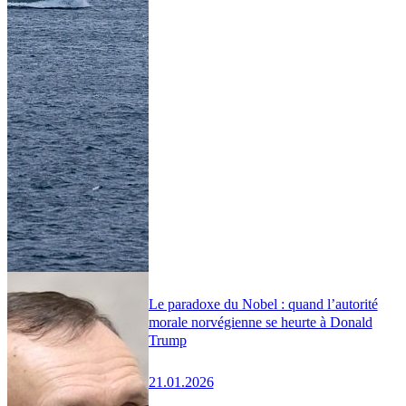
Le paradoxe du Nobel : quand l’autorité
morale norvégienne se heurte à Donald
Trump
21.01.2026