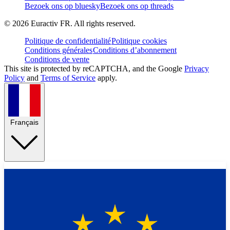
Bezoek ons op bluesky
Bezoek ons op threads
©
2026
Euractiv FR. All rights reserved.
Politique de confidentialité
Politique cookies
Conditions générales
Conditions d’abonnement
Conditions de vente
This site is protected by reCAPTCHA, and the Google
Privacy
Policy
and
Terms of Service
apply.
Français