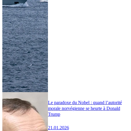
Le paradoxe du Nobel : quand l’autorité
morale norvégienne se heurte à Donald
Trump
21.01.2026