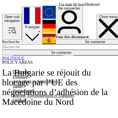
Ga naar de hoofdinhoud
Se connecter
Open sub
Close menu
English
navigation
Français
Deutsch
Vous êtes déconnecté.
Recherche
Se connecter
Español
Lumières éteintes
Se connecter
Rapporteur
Politique
Économie
Newsletters
Evénements
Em
POLITIQUE
POLICY AREAS
La Bulgarie se réjouit du
Economie
Politique
blocage par l’UE des
Agriculture et Alimentation
Santé
négociations d’adhésion de la
Technologies
Energie, Environnement et Transport
Macédoine du Nord
Défense