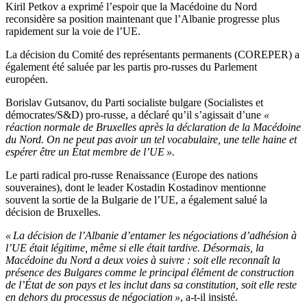
Kiril Petkov a exprimé l’espoir que la Macédoine du Nord
reconsidère sa position maintenant que l’Albanie progresse plus
rapidement sur la voie de l’UE.
La décision du Comité des représentants permanents (COREPER) a
également été saluée par les partis pro-russes du Parlement
européen.
Borislav Gutsanov, du Parti socialiste bulgare (Socialistes et
démocrates/S&D) pro-russe, a déclaré qu’il s’agissait d’une
«
réaction normale de Bruxelles après la déclaration de la Macédoine
du Nord. On ne peut pas avoir un tel vocabulaire, une telle haine et
espérer être un État membre de l’UE ».
Le parti radical pro-russe Renaissance (Europe des nations
souveraines), dont le leader Kostadin Kostadinov mentionne
souvent la sortie de la Bulgarie de l’UE, a également salué la
décision de Bruxelles.
« La décision de l’Albanie d’entamer les négociations d’adhésion à
l’UE était légitime, même si elle était tardive. Désormais, la
Macédoine du Nord a deux voies à suivre : soit elle reconnaît la
présence des Bulgares comme le principal élément de construction
de l’État de son pays et les inclut dans sa constitution, soit elle reste
en dehors du processus de négociation »
, a-t-il insisté.