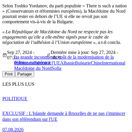
Selon Toshko Yordanov, du parti populiste « There is such a nation
» (Conservateurs et réformistes européens), la Macédoine du Nord
pourrait rester en dehors de l’UE si elle ne revoit pas son
comportement vis-à-vis de la Bulgarie.
« La République de Macédoine du Nord ne respecte pas les
engagements qu’elle a elle-même signés pour le cadre de
négociation de l’adhésion à l’Union européenne »
, a-t-il conclu.
Sep 27, 2024 -
Dernière mise à jour: Sep 27, 2024 -
La grande inconnue du coût de la modernisation de la
07:21
10:29
défense européenne
Politique
adhésion à l'UE
Albanie
Bulgarie
Chine
International
Macédoine du Nord
Sofia
Print
Partager
LES PLUS LUS
POLITIQUE
EXCLUSIF : L'Islande demande à Bruxelles de ne pas s'immiscer
dans son référendum sur l'UE
07.08.2026