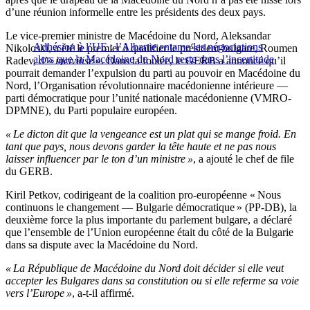
d’une réunion informelle entre les présidents des deux pays.
Le vice-premier ministre de Macédoine du Nord, Aleksandar
Adhésion à l’UE : l’Albanie entame les négociations
Nikoloski, a été le premier à qualifier le président bulgare, Roumen
alors que la Macédoine du Nord reste dans l’incertitude
Radev, d’«
incivilisé
». Dans la foulée, le GERB a annoncé qu’il
pourrait demander l’expulsion du parti au pouvoir en Macédoine du
Nord, l’Organisation révolutionnaire macédonienne intérieure —
parti démocratique pour l’unité nationale macédonienne (VMRO-
DPMNE), du Parti populaire européen.
« Le dicton dit que la vengeance est un plat qui se mange froid. En
tant que pays, nous devons garder la tête haute et ne pas nous
laisser influencer par le ton d’un ministre »
, a ajouté le chef de file
du GERB.
Kiril Petkov, codirigeant de la coalition pro-européenne « Nous
continuons le changement — Bulgarie démocratique » (PP-DB), la
deuxième force la plus importante du parlement bulgare, a déclaré
que l’ensemble de l’Union européenne était du côté de la Bulgarie
dans sa dispute avec la Macédoine du Nord.
« La République de Macédoine du Nord doit décider si elle veut
accepter les Bulgares dans sa constitution ou si elle referme sa voie
vers l’Europe »
, a-t-il affirmé.