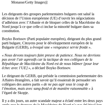
Monasse/Getty Images)]
Les dirigeants des groupes parlementaires bulgares ont salué la
décision de l’Union européenne (UE) d’ouvrir les négociations
d’adhésion avec l’Albanie et de bloquer celles de la Macédoine du
Nord jusqu’à ce que celle-ci inclue la minorité bulgare dans sa
constitution.
Boyko Borissov (Parti populaire européen), dirigeant du plus grand
parti bulgare, Citoyens pour le développement européen de la
Bulgarie (GERB), a évoqué une
« vengeance servie froide »
.
« Nous devons toujours faire preuve de patience. Nous ne devrions
pas avoir l’air agressifs car la tactique de nos collègues de la
République de Macédoine du Nord est de nous blâmer [pour leur
échec avec l’UE] »
, a déclaré Boyko Borissov.
Le dirigeant du GERB, qui préside la commission parlementaire des
Affaires étrangères, a fait savoir qu’il essaierait de persuader ses
collègues des autres partis
« de ne pas agir sous le coup de
l’émotion, mais avec sang-froid et de manière raisonnable »
à
l’égard de Skopje.
Il y a dix jours, un autre scandale majeur a éclaté entre les deux pays
après que le drapeau de la Macédoine du Nord n’a pas été hissé lors