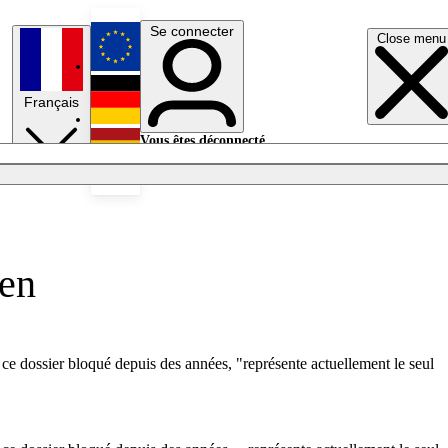
Se connecter
Close menu
English
Français
Deutsch
Vous êtes déconnecté.
Se connecter
Español
Lumières éteintes
éen
ce dossier bloqué depuis des années, "représente actuellement le seul