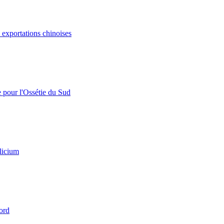
s exportations chinoises
e pour l'Ossétie du Sud
licium
ord