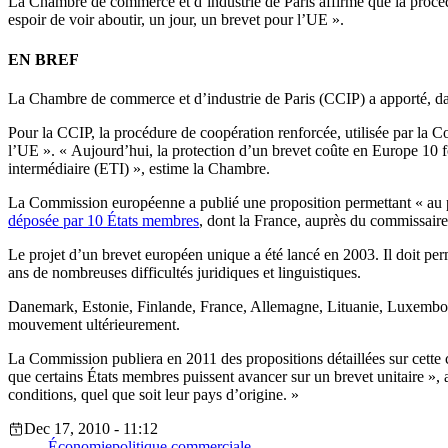
La Chambre de commerce et d’industrie de Paris affirme que la procédu
espoir de voir aboutir, un jour, un brevet pour l’UE ».
EN BREF
La Chambre de commerce et d’industrie de Paris (CCIP) a apporté, d
Pour la CCIP, la procédure de coopération renforcée, utilisée par la C
l’UE ». « Aujourd’hui, la protection d’un brevet coûte en Europe 10 foi
intermédiaire (ETI) », estime la Chambre.
La Commission européenne a publié une proposition permettant « au p
déposée par 10 États membres
, dont la France, auprès du commissair
Le projet d’un brevet européen unique a été lancé en 2003. Il doit per
ans de nombreuses difficultés juridiques et linguistiques.
Danemark, Estonie, Finlande, France, Allemagne, Lituanie, Luxembou
mouvement ultérieurement.
La Commission publiera en 2011 des propositions détaillées sur cette
que certains États membres puissent avancer sur un brevet unitaire »,
conditions, quel que soit leur pays d’origine. »
Dec 17, 2010 - 11:12
Économie
politique commerciale