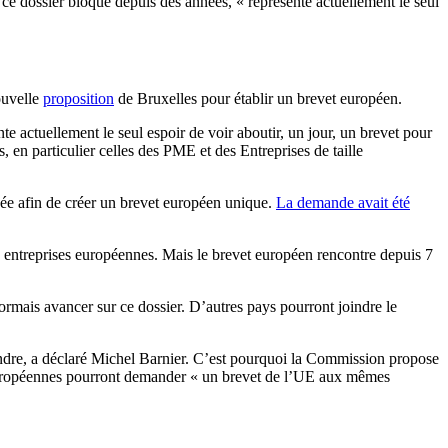
ce dossier bloqué depuis des années, « représente actuellement le seul
ouvelle
proposition
de Bruxelles pour établir un brevet européen.
e actuellement le seul espoir de voir aboutir, un jour, un brevet pour
, en particulier celles des PME et des Entreprises de taille
ée afin de créer un brevet européen unique.
La demande avait été
es entreprises européennes. Mais le brevet européen rencontre depuis 7
ais avancer sur ce dossier. D’autres pays pourront joindre le
ndre, a déclaré Michel Barnier. C’est pourquoi la Commission propose
es européennes pourront demander « un brevet de l’UE aux mêmes