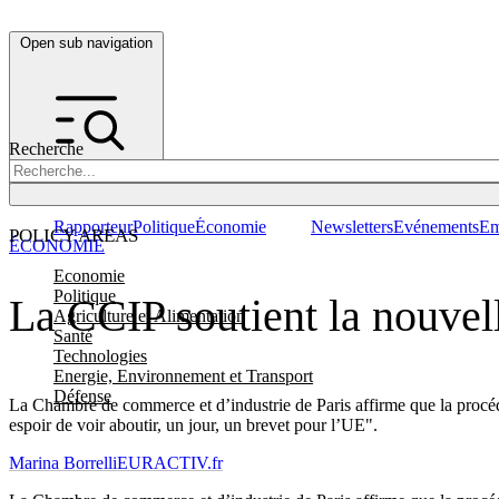
Open sub navigation
Recherche
Rapporteur
Politique
Économie
Newsletters
Evénements
Em
POLICY AREAS
ÉCONOMIE
Economie
Politique
La CCIP soutient la nouvel
Agriculture et Alimentation
Santé
Technologies
Energie, Environnement et Transport
Défense
La Chambre de commerce et d’industrie de Paris affirme que la procédu
espoir de voir aboutir, un jour, un brevet pour l’UE".
Marina Borrelli
EURACTIV.fr