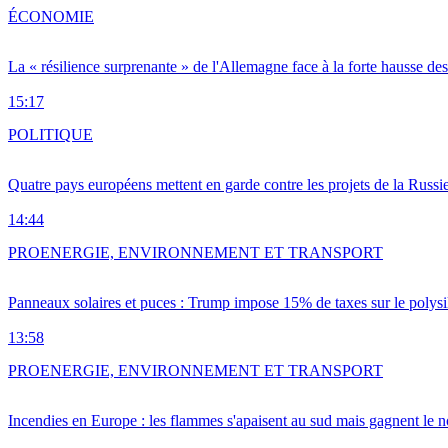
ÉCONOMIE
La « résilience surprenante » de l'Allemagne face à la forte hausse de
15:17
POLITIQUE
Quatre pays européens mettent en garde contre les projets de la Russi
14:44
PRO
ENERGIE, ENVIRONNEMENT ET TRANSPORT
Panneaux solaires et puces : Trump impose 15% de taxes sur le polysi
13:58
PRO
ENERGIE, ENVIRONNEMENT ET TRANSPORT
Incendies en Europe : les flammes s'apaisent au sud mais gagnent le n