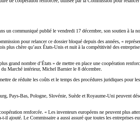
re de coopération renforcée, utilisée par la Commission pour relancer 
ans un communiqué publié le vendredi 17 décembre, son soutien à la n
ommission pour relancer ce dossier bloqué depuis des années, « représent
s plus chère qu’aux États-Unis et nuit à la compétitivité des entreprises
lus grand nombre d’États » de mettre en place une coopération renforc
e du Marché intérieur, Michel Barnier le 8 décembre.
mettre de réduite les coûts et le temps des procédures juridiques pour l
rg, Pays-Bas, Pologne, Slovénie, Suède et Royaume-Uni peuvent désorm
 coopération renforcée.
« Les inventeurs européens ne peuvent plus atte
 a-t-il ajouté. Le Commissaire a aussi assuré que toutes les entrepris