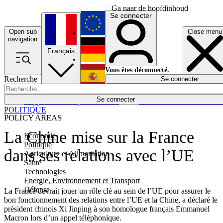
Ga naar de hoofdinhoud
Se connecter
Open sub
Close menu
English
navigation
Français
Deutsch
Vous êtes déconnecté.
Recherche
Se connecter
Español
Lumières éteintes
Se connecter
Rapporteur
Politique
Économie
Newsletters
Evénements
Em
POLITIQUE
POLICY AREAS
La Chine mise sur la France
Economie
Politique
dans ses relations avec l’UE
Agriculture et Alimentation
Santé
Technologies
Energie, Environnement et Transport
Défense
La France devrait jouer un rôle clé au sein de l’UE pour assurer le
bon fonctionnement des relations entre l’UE et la Chine, a déclaré le
président chinois Xi Jinping à son homologue français Emmanuel
Macron lors d’un appel téléphonique.