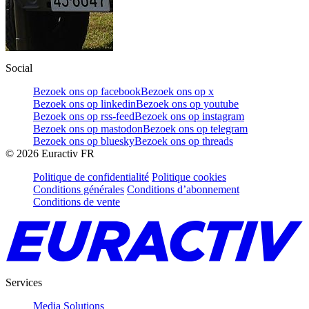
Social
Bezoek ons op facebook
Bezoek ons op x
Bezoek ons op linkedin
Bezoek ons op youtube
Bezoek ons op rss-feed
Bezoek ons op instagram
Bezoek ons op mastodon
Bezoek ons op telegram
Bezoek ons op bluesky
Bezoek ons op threads
©
2026
Euractiv FR
Politique de confidentialité
Politique cookies
Conditions générales
Conditions d’abonnement
Conditions de vente
Services
Media Solutions