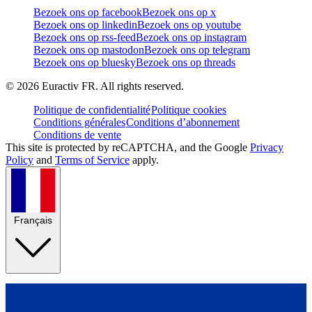
Bezoek ons op facebook
Bezoek ons op x
Bezoek ons op linkedin
Bezoek ons op youtube
Bezoek ons op rss-feed
Bezoek ons op instagram
Bezoek ons op mastodon
Bezoek ons op telegram
Bezoek ons op bluesky
Bezoek ons op threads
©
2026
Euractiv FR. All rights reserved.
Politique de confidentialité
Politique cookies
Conditions générales
Conditions d’abonnement
Conditions de vente
This site is protected by reCAPTCHA, and the Google
Privacy
Policy
and
Terms of Service
apply.
Français