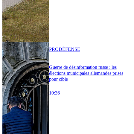
PRO
DÉFENSE
Guerre de désinformation russe : les
élections municipales allemandes prises
pour cible
10:36