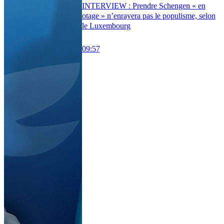
INTERVIEW : Prendre Schengen « en
otage » n’enrayera pas le populisme, selon
le Luxembourg
09:57