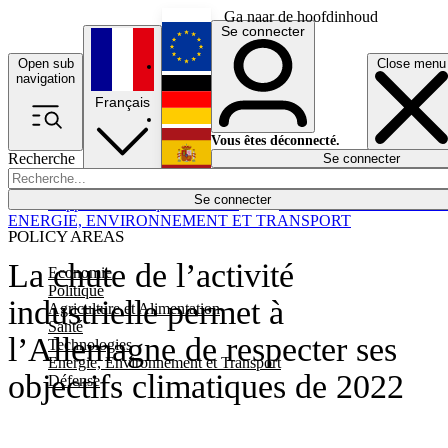
Ga naar de hoofdinhoud
Se connecter
Open sub
Close menu
English
navigation
Français
Deutsch
Vous êtes déconnecté.
Recherche
Se connecter
Español
Lumières éteintes
Se connecter
Rapporteur
Politique
Économie
Newsletters
Evénements
Em
ENERGIE, ENVIRONNEMENT ET TRANSPORT
POLICY AREAS
La chute de l’activité
Economie
Politique
industrielle permet à
Agriculture et Alimentation
Santé
l’Allemagne de respecter ses
Technologies
Energie, Environnement et Transport
objectifs climatiques de 2022
Défense