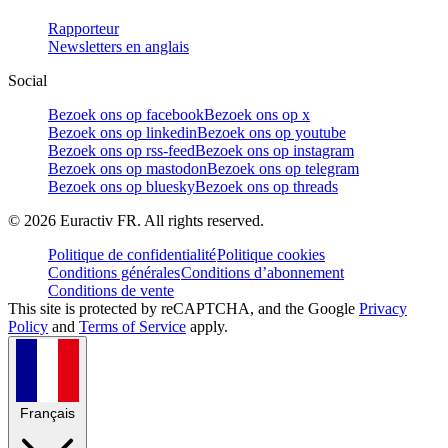
Rapporteur
Newsletters en anglais
Social
Bezoek ons op facebook
Bezoek ons op x
Bezoek ons op linkedin
Bezoek ons op youtube
Bezoek ons op rss-feed
Bezoek ons op instagram
Bezoek ons op mastodon
Bezoek ons op telegram
Bezoek ons op bluesky
Bezoek ons op threads
©
2026
Euractiv FR. All rights reserved.
Politique de confidentialité
Politique cookies
Conditions générales
Conditions d’abonnement
Conditions de vente
This site is protected by reCAPTCHA, and the Google
Privacy
Policy
and
Terms of Service
apply.
Français