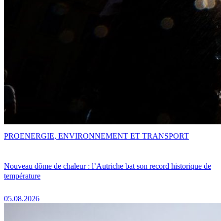
PRO
ENERGIE, ENVIRONNEMENT ET TRANSPORT
Nouveau dôme de chaleur : l’Autriche bat son record historique de
température
05.08.2026