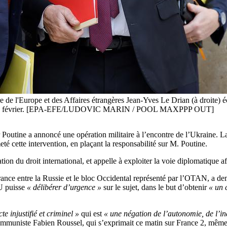
re de l'Europe et des Affaires étrangères Jean-Yves Le Drian (à droite) 
eudi 24 février. [EPA-EFE/LUDOVIC MARIN / POOL MAXPPP OUT]
r Poutine a annoncé une opération militaire à l’encontre de l’Ukraine. La 
é cette intervention, en plaçant la responsabilité sur M. Poutine.
ion du droit international, et appelle à exploiter la voie diplomatique afi
rance entre la Russie et le bloc Occidental représenté par l’OTAN, a 
U puisse
« délibérer d’urgence »
sur le sujet, dans le but d’obtenir
« un 
e injustifié et criminel »
qui est
« une négation de l’autonomie, de l’i
 communiste Fabien Roussel, qui s’exprimait ce matin sur France 2, même