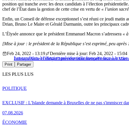
position qui tranche avec les deux candidats à l’élection présidentielle.
chef de l’État dans la gestion de cette crise en vertu de
« l’union sacré
Enfin, un Conseil de défense exceptionnel s’est réuni ce jeudi matin a
Drian, Bruno Le Maire et Gérald Darmanin, outre les principaux cadre
L’Élysée annonce que le président Emmanuel Macron s’adressera
« à
[Mise à jour : le président de la République s’est exprimé, peu après
Feb 24, 2022 - 13:19
Dernière mise à jour: Feb 24, 2022 - 15:04
Les candidats à l’élection présidentielle française face à la cris
Politique
Anne Hidalgo
Chine
crise ukrainienne
Emmanuel Macr
Print
Partager
LES PLUS LUS
POLITIQUE
EXCLUSIF : L'Islande demande à Bruxelles de ne pas s'immiscer dan
07.08.2026
ÉCONOMIE