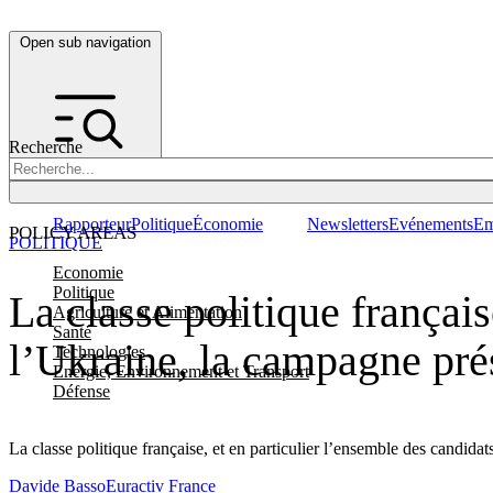
Open sub navigation
Recherche
Rapporteur
Politique
Économie
Newsletters
Evénements
Em
POLICY AREAS
POLITIQUE
Economie
Politique
La classe politique frança
Agriculture et Alimentation
Santé
l’Ukraine, la campagne prés
Technologies
Energie, Environnement et Transport
Défense
La classe politique française, et en particulier l’ensemble des candida
Davide Basso
Euractiv France