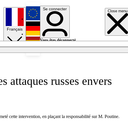
Se connecter
Close menu
English
Français
Deutsch
Vous êtes déconnecté.
Se connecter
Español
Lumières éteintes
s attaques russes envers
s
meté cette intervention, en plaçant la responsabilité sur M. Poutine.