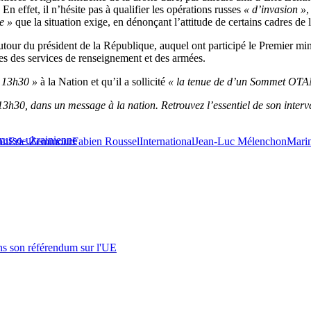
 En effet, il n’hésite pas à qualifier les opérations russes
« d’invasion »
,
e »
que la situation exige, en dénonçant l’attitude de certains cadres d
utour du président de la République, auquel ont participé le Premier min
s des services de renseignement et des armées.
 13h30 »
à la Nation et qu’il a sollicité
« la tenue de d’un Sommet OTAN
 13h30, dans un message à la nation. Retrouvez l’essentiel de son inter
e russo-ukrainienne
on
Eric Zemmour
Fabien Roussel
International
Jean-Luc Mélenchon
Mari
s son référendum sur l'UE