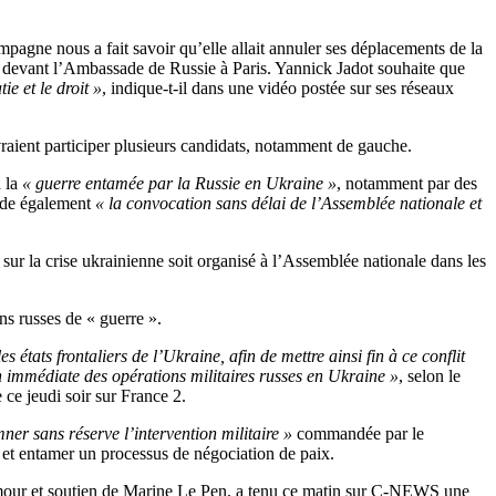
gne nous a fait savoir qu’elle allait annuler ses déplacements de la
), devant l’Ambassade de Russie à Paris. Yannick Jadot souhaite que
e et le droit »
, indique-t-il dans une vidéo postée sur ses réseaux
vraient participer plusieurs candidats, notamment de gauche.
 la
« guerre entamée par la Russie en Ukraine »
, notamment par des
ande également
« la convocation sans délai de l’Assemblée nationale et
r la crise ukrainienne soit organisé à l’Assemblée nationale dans les
ns russes de « guerre ».
états frontaliers de l’Ukraine, afin de mettre ainsi fin à ce conflit
n immédiate des opérations militaires russes en Ukraine »
, selon le
e jeudi soir sur France 2.
er sans réserve l’intervention militaire »
commandée par le
et entamer un processus de négociation de paix.
Zemmour et soutien de Marine Le Pen, a tenu ce matin sur C-NEWS une