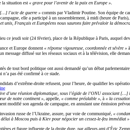
 la situation est
« grave pour l’avenir de la paix en Europe »
.
[…] l’acte de guerre »
commis par Vladimir Poutine. Son équipe de campa
 campagne, elle a participé à un rassemblement, à midi (heure de Paris
 et unis, Français et Européens nous saurons faire prévaloir la démocrati
eu ce jeudi soir (24 février), place de la République à Paris, auquel de
 France et Europe donnent
« réponse vigoureuse, coordonnée et sévère »
à
un message diffusé sur les réseaux sociaux et à la télévision, elle dem
de tout bord politique ont aussi demandé qu’un débat parlementaire su
 n’a pas été confirmé à ce stade.
idats d’extrême-droite refusent, pour l’heure, de qualifier les opératio
ine
tive d’une réunion diplomatique, sous l’égide de l’ONU associant […] les 
œur de notre continent »
, appelle,
« comme préalable »
, à
« la cessatio
nt modifié son agenda de campagne, en annulant une émission prévue c
invasion russe de l’Ukraine, assure, par voie de communiqué,
« condamn
s délai à Moscou puis à Kiev pour négocier un cessez-le-feu immédiat »
tières et figure influente de la droite dure, par ailleurs ami d’Éric 