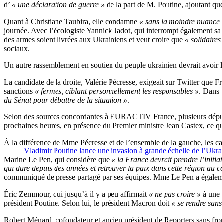
d’
« une déclaration de guerre »
de la part de M. Poutine, ajoutant que
Quant à Christiane Taubira, elle condamne
« sans la moindre nuance 
journée. Avec l’écologiste Yannick Jadot, qui interrompt également sa
des armes soient livrées aux Ukrainiens et veut croire que
« solidaires
sociaux.
Un autre rassemblement en soutien du peuple ukrainien devrait avoir li
La candidate de la droite, Valérie Pécresse, exigeait sur Twitter que
sanctions
« fermes, ciblant personnellement les responsables »
. Dans 
du Sénat pour débattre de la situation »
.
Selon des sources concordantes à EURACTIV France, plusieurs députés 
prochaines heures, en présence du Premier ministre Jean Castex, ce qui
À la différence de Mme Pécresse et de l’ensemble de la gauche, les cand
Vladimir Poutine lance une invasion à grande échelle de l’Ukra
Marine Le Pen, qui considère que
« la France devrait prendre l’initia
qui dure depuis des années et retrouver la paix dans cette région au c
communiqué de presse partagé par ses équipes. Mme Le Pen a égaleme
Éric Zemmour, qui jusqu’à il y a peu affirmait
« ne pas croire »
à une 
président Poutine. Selon lui, le président Macron doit
« se rendre san
Robert Ménard, cofondateur et ancien président de Reporters sans fron