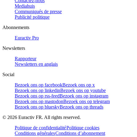
Contactez-nous
Mediahuis
Communiqués de presse
Publicité politique
Abonnements
Euractiv Pro
Newsletters
Rapporteur
Newsletters en anglais
Social
Bezoek ons op facebook
Bezoek ons op x
Bezoek ons op linkedin
Bezoek ons op youtube
Bezoek ons op rss-feed
Bezoek ons op instagram
Bezoek ons op mastodon
Bezoek ons op telegram
Bezoek ons op bluesky
Bezoek ons op threads
©
2026
Euractiv FR. All rights reserved.
Politique de confidentialité
Politique cookies
Conditions générales
Conditions d’abonnement