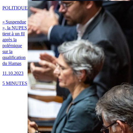
POLITIQUE
« Suspendue
», la NUPES
tient à un fil
après la
polémique
sur la
qualification
du Hamas
11.10.2023
5 MINUTES