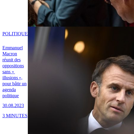
POLITIQUE
Emmanuel
Macron
réunit des
oppositions
sans «
illusions »,
pour bâtir un
agenda
politique
30.08.2023
3 MINUTES