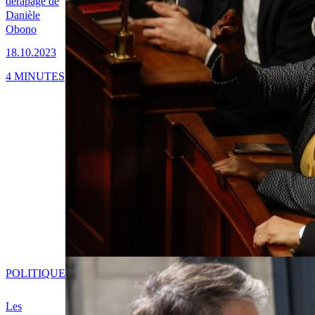
dérapage de
Danièle
Obono
18.10.2023
4 MINUTES
POLITIQUE
Les