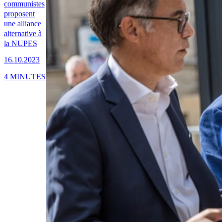
communistes
proposent
une alliance
alternative à
la NUPES
16.10.2023
4 MINUTES