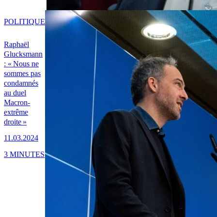
POLITIQUE
Raphaël
Glucksmann
: « Nous ne
sommes pas
condamnés
au duel
Macron-
extrême
droite »
11.03.2024
3 MINUTES