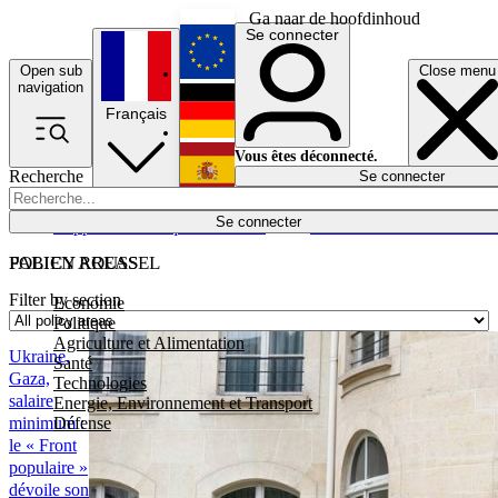
Ga naar de hoofdinhoud
Se connecter
Open sub
Close menu
English
navigation
Français
Deutsch
Vous êtes déconnecté.
Recherche
Se connecter
Español
Lumières éteintes
Se connecter
Rapporteur
Politique
Économie
Newsletters
Evénements
Em
POLICY AREAS
FABIEN ROUSSEL
Filter by section
Economie
Politique
Agriculture et Alimentation
Ukraine,
Santé
Gaza,
Technologies
salaire
Energie, Environnement et Transport
Défense
minimum :
le « Front
populaire »
dévoile son