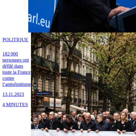
POLITIQUE
182 000
personnes ont
défilé dans
toute la France
contre
l’antisémitisme
13.11.2023
4 MINUTES