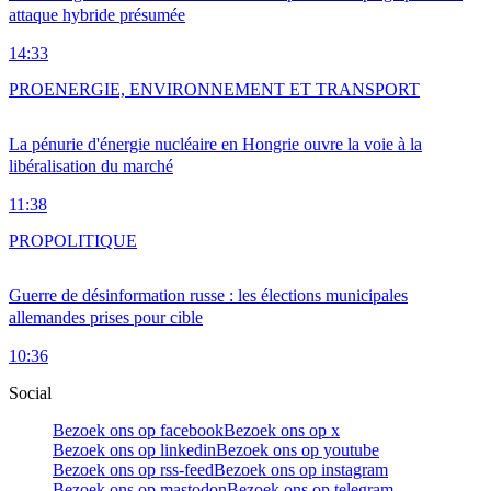
attaque hybride présumée
14:33
PRO
ENERGIE, ENVIRONNEMENT ET TRANSPORT
La pénurie d'énergie nucléaire en Hongrie ouvre la voie à la
libéralisation du marché
11:38
PRO
POLITIQUE
Guerre de désinformation russe : les élections municipales
allemandes prises pour cible
10:36
Social
Bezoek ons op facebook
Bezoek ons op x
Bezoek ons op linkedin
Bezoek ons op youtube
Bezoek ons op rss-feed
Bezoek ons op instagram
Bezoek ons op mastodon
Bezoek ons op telegram