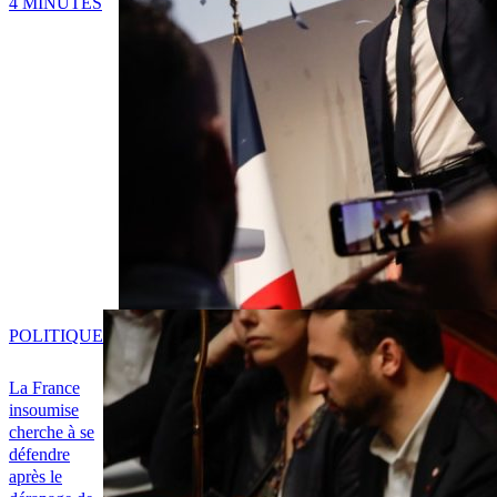
4 MINUTES
POLITIQUE
La France
insoumise
cherche à se
défendre
après le