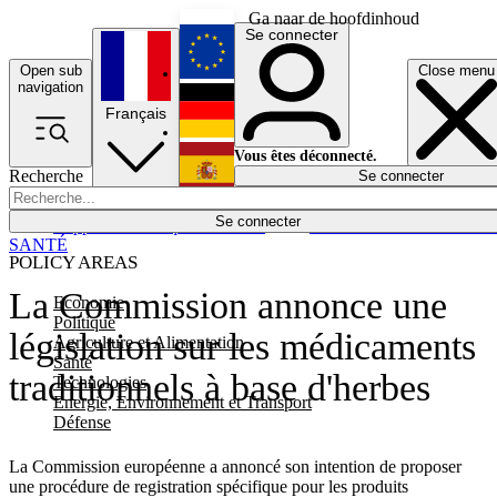
Ga naar de hoofdinhoud
Se connecter
Open sub
Close menu
English
navigation
Français
Deutsch
Vous êtes déconnecté.
Recherche
Se connecter
Español
Lumières éteintes
Se connecter
Rapporteur
Politique
Économie
Newsletters
Evénements
Em
SANTÉ
POLICY AREAS
La Commission annonce une
Economie
Politique
législation sur les médicaments
Agriculture et Alimentation
Santé
traditionnels à base d'herbes
Technologies
Energie, Environnement et Transport
Défense
La Commission européenne a annoncé son intention de proposer
une procédure de registration spécifique pour les produits