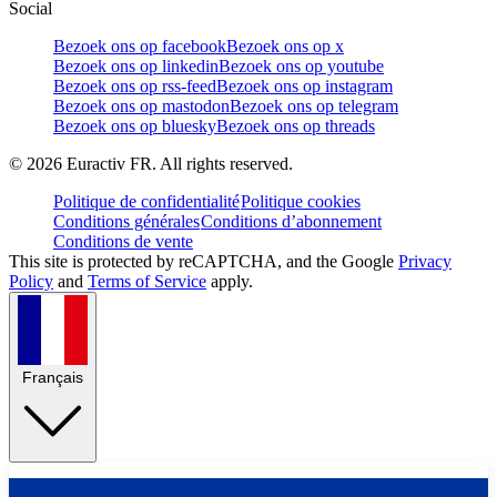
Social
Bezoek ons op facebook
Bezoek ons op x
Bezoek ons op linkedin
Bezoek ons op youtube
Bezoek ons op rss-feed
Bezoek ons op instagram
Bezoek ons op mastodon
Bezoek ons op telegram
Bezoek ons op bluesky
Bezoek ons op threads
©
2026
Euractiv FR. All rights reserved.
Politique de confidentialité
Politique cookies
Conditions générales
Conditions d’abonnement
Conditions de vente
This site is protected by reCAPTCHA, and the Google
Privacy
Policy
and
Terms of Service
apply.
Français