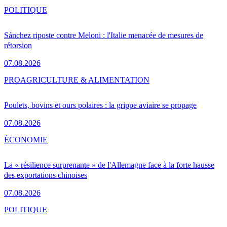
POLITIQUE
Sánchez riposte contre Meloni : l'Italie menacée de mesures de
rétorsion
07.08.2026
PRO
AGRICULTURE & ALIMENTATION
Poulets, bovins et ours polaires : la grippe aviaire se propage
07.08.2026
ÉCONOMIE
La « résilience surprenante » de l'Allemagne face à la forte hausse
des exportations chinoises
07.08.2026
POLITIQUE