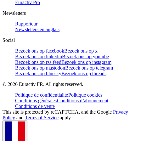
Euractiv Pro
Newsletters
Rapporteur
Newsletters en anglais
Social
Bezoek ons op facebook
Bezoek ons op x
Bezoek ons op linkedin
Bezoek ons op youtube
Bezoek ons op rss-feed
Bezoek ons op instagram
Bezoek ons op mastodon
Bezoek ons op telegram
Bezoek ons op bluesky
Bezoek ons op threads
©
2026
Euractiv FR. All rights reserved.
Politique de confidentialité
Politique cookies
Conditions générales
Conditions d’abonnement
Conditions de vente
This site is protected by reCAPTCHA, and the Google
Privacy
Policy
and
Terms of Service
apply.