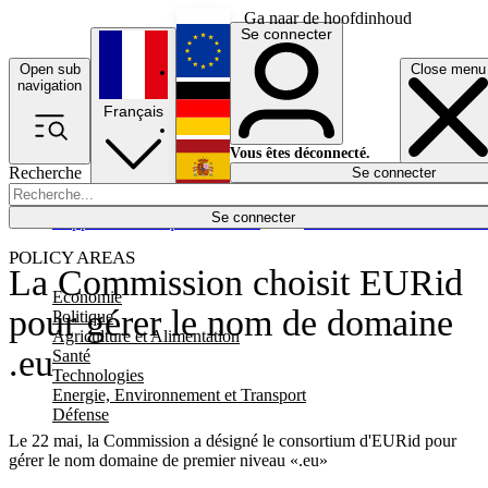
Ga naar de hoofdinhoud
Se connecter
Open sub
Close menu
English
navigation
Français
Deutsch
Vous êtes déconnecté.
Recherche
Se connecter
Español
Lumières éteintes
Se connecter
Rapporteur
Politique
Économie
Newsletters
Evénements
Em
POLICY AREAS
La Commission choisit EURid
Economie
pour gérer le nom de domaine
Politique
Agriculture et Alimentation
.eu
Santé
Technologies
Energie, Environnement et Transport
Défense
Le 22 mai, la Commission a désigné le consortium d'EURid pour
gérer le nom domaine de premier niveau «.eu»