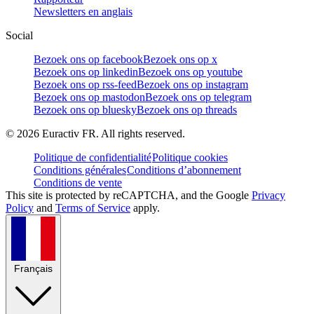
Newsletters en anglais
Social
Bezoek ons op facebook
Bezoek ons op x
Bezoek ons op linkedin
Bezoek ons op youtube
Bezoek ons op rss-feed
Bezoek ons op instagram
Bezoek ons op mastodon
Bezoek ons op telegram
Bezoek ons op bluesky
Bezoek ons op threads
©
2026
Euractiv FR. All rights reserved.
Politique de confidentialité
Politique cookies
Conditions générales
Conditions d’abonnement
Conditions de vente
This site is protected by reCAPTCHA, and the Google
Privacy
Policy
and
Terms of Service
apply.
Français