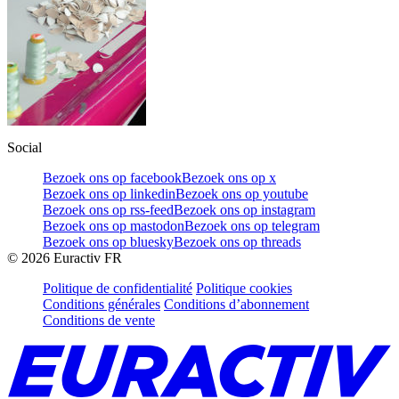
Social
Bezoek ons op facebook
Bezoek ons op x
Bezoek ons op linkedin
Bezoek ons op youtube
Bezoek ons op rss-feed
Bezoek ons op instagram
Bezoek ons op mastodon
Bezoek ons op telegram
Bezoek ons op bluesky
Bezoek ons op threads
©
2026
Euractiv FR
Politique de confidentialité
Politique cookies
Conditions générales
Conditions d’abonnement
Conditions de vente