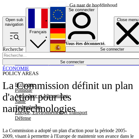
Ga naar de hoofdinhoud
Se connecter
Open sub
Close menu
English
navigation
Français
Deutsch
Vous êtes déconnecté.
Recherche
Se connecter
Español
Lumières éteintes
Se connecter
Rapporteur
Politique
Économie
Newsletters
Evénements
Em
ÉCONOMIE
POLICY AREAS
La Commission définit un plan
Economie
Politique
d'action pour les
Agriculture et Alimentation
Santé
nanotechnologies
Technologies
Energie, Environnement et Transport
Défense
La Commission a adopté un plan d'action pour la période 2005-
2009, visant à permettre à l'Europe de maintenir son avance dans le