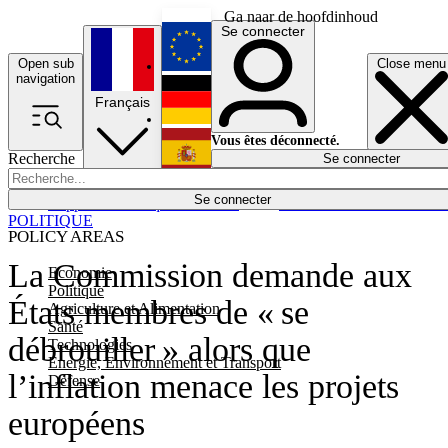
Ga naar de hoofdinhoud
Se connecter
Open sub
Close menu
English
navigation
Français
Deutsch
Vous êtes déconnecté.
Recherche
Se connecter
Español
Lumières éteintes
Se connecter
Rapporteur
Politique
Économie
Newsletters
Evénements
Em
POLITIQUE
POLICY AREAS
La Commission demande aux
Economie
Politique
États membres de « se
Agriculture et Alimentation
Santé
débrouiller » alors que
Technologies
Energie, Environnement et Transport
l’inflation menace les projets
Défense
européens