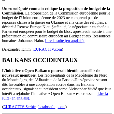
Un eurodéputé
roumain
critique la proposition de budget de la
Commission.
La proposition de la Commission européenne pour le
budget de l’Union européenne de 2023 ne comprend pas de
réponses
claires à la guerre en Ukraine et à la crise des réfugiés,
a
déclaré
à
Renew Europe Nicu Ștefănuță
, le négociateur en chef du
Parlement européen pour le budget du bloc, après avoir assisté à une
présentation du commissaire européen au Budget et aux Ressources
humaines Johannes
Hahn
.
Lire la suite (en anglais).
(Alexandru Ichim |
EURACTIV.com
)
BALKANS OCCIDENTAUX
L’initiative « Open Balkan » pourrait
bientôt
accueillir de
nouveaux membres.
Les représentants de la Macédoine du Nord,
du Monténégro, de l’Albanie et de la Bosnie-Herzégovine se sont
dits favorables à une coopération accrue dans les Balkans
occidentaux, signalant au président serbe
Aleksandar Vučić
que leur
intérêt à rejoindre l’initiative «
Open Balkan
» est croissant.
Lire la
suite (en anglais).
(
EURACTIV Serbie
|
betabriefing.com
)