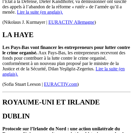
l’État à la Défense, Dieter
Kandlhofer
, va
démissionner
ont suscité
des appels à l’abandon de la réforme
« ratée »
de l’armée qu’il a
menée.
Lire la suite (en anglais).
(Nikolaus J. Kurmayer |
EURACTIV Allemagne
)
LA HAYE
Les Pays-Bas vont financer les entrepreneurs pour lutter contre
le crime organisé.
Aux Pays-Bas, les entrepreneurs recevront des
fonds pour contribuer à la lutte contre le crime organisé,
conformément à un nouveau plan proposé par le ministre de la
Justice et de la Sécurité,
Dilan
Yeşilgöz-Zegerius
.
Lire la suite (en
anglais).
(Sofia Stuart Leeson |
EURACTIV.com
)
ROYAUME-UNI ET IRLANDE
DUBLIN
Protocole sur l’Irlande du Nord : une action unilatérale du