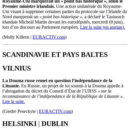
Royaume-Uni marquerait un « point bas historique », selon le
Premier ministre irlandais.
Une action unilatérale du Royaume-
Uni visant à supprimer certaines parties du protocole sur l’Irlande du
Nord marquerait un
« point bas historique »
, a déclaré le Taoiseach
irlandais Micheál Martin devant les eurodéputés, mercredi (8 juin),
lors d’un discours au Parlement européen.
Lire la suite (en anglais).
(Molly Killeen |
EURACTIV.com
)
SCANDINAVIE ET PAYS BALTES
VILNIUS
La
Douma
russe remet en question l’indépendance de la
Lituanie.
En Russie, un projet de loi soumis à la
Douma
appelle à
l’abrogation du décret du Conseil d’État de l’URSS
« sur la
reconnaissance de l’indépendance de la République de Lituanie »
.
Lire la suite.
(Giedre Peseckyte |
EURACTIV.com
)
HELSINKI
|
DUBLIN