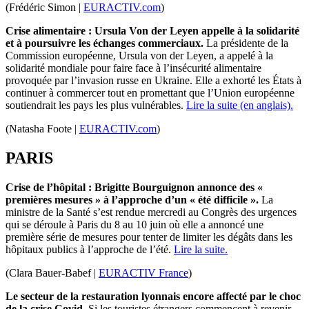
(Frédéric Simon |
EURACTIV.com
)
Crise alimentaire : Ursula Von der Leyen appelle à la solidarité
et à poursuivre les échanges commerciaux.
La présidente de la
Commission européenne, Ursula von der Leyen, a appelé à la
solidarité mondiale pour faire face à l’insécurité alimentaire
provoquée par l’invasion russe en Ukraine. Elle a exhorté les États à
continuer à commercer tout en promettant que l’Union européenne
soutiendrait les pays les plus vulnérables.
Lire la suite (en anglais).
(Natasha Foote |
EURACTIV.com
)
PARIS
Crise de l’hôpital : Brigitte Bourguignon annonce des «
premières mesures » à l’approche d’un « été difficile ».
La
ministre de la Santé s’est rendue mercredi au Congrès des urgences
qui se déroule à Paris du 8 au 10 juin où elle a annoncé une
première série de mesures pour tenter de limiter les dégâts dans les
hôpitaux publics à l’approche de l’été.
Lire la suite.
(Clara Bauer-Babef |
EURACTIV France
)
Le secteur de la restauration lyonnais encore affecté par le choc
de la crise Covid.
Si les touristes étrangers commencent à revenir