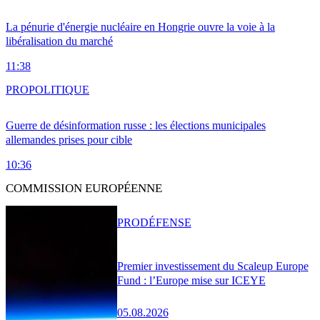
La pénurie d'énergie nucléaire en Hongrie ouvre la voie à la
libéralisation du marché
11:38
PRO
POLITIQUE
Guerre de désinformation russe : les élections municipales
allemandes prises pour cible
10:36
COMMISSION EUROPÉENNE
PRO
DÉFENSE
Premier investissement du Scaleup Europe
Fund : l’Europe mise sur ICEYE
05.08.2026