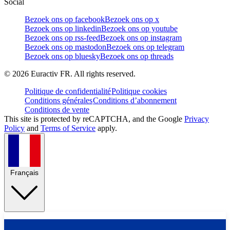
Social
Bezoek ons op facebook
Bezoek ons op x
Bezoek ons op linkedin
Bezoek ons op youtube
Bezoek ons op rss-feed
Bezoek ons op instagram
Bezoek ons op mastodon
Bezoek ons op telegram
Bezoek ons op bluesky
Bezoek ons op threads
©
2026
Euractiv FR. All rights reserved.
Politique de confidentialité
Politique cookies
Conditions générales
Conditions d’abonnement
Conditions de vente
This site is protected by reCAPTCHA, and the Google
Privacy
Policy
and
Terms of Service
apply.
Français