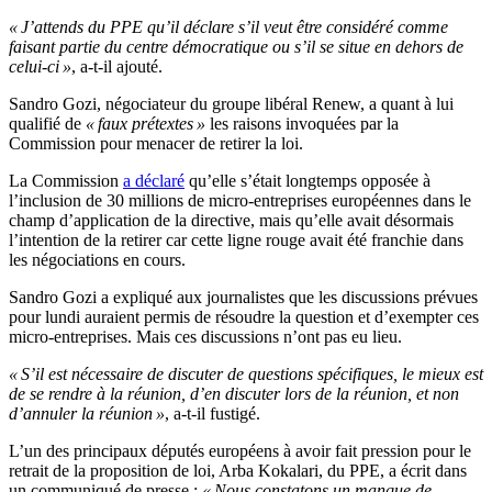
« J’attends du PPE qu’il déclare s’il veut être considéré comme
faisant partie du centre démocratique ou s’il se situe en dehors de
celui-ci »
, a-t-il ajouté.
Sandro Gozi, négociateur du groupe libéral Renew, a quant à lui
qualifié de
« faux prétextes »
les raisons invoquées par la
Commission pour menacer de retirer la loi.
La Commission
a déclaré
qu’elle s’était longtemps opposée à
l’inclusion de 30 millions de micro-entreprises européennes dans le
champ d’application de la directive, mais qu’elle avait désormais
l’intention de la retirer car cette ligne rouge avait été franchie dans
les négociations en cours.
Sandro Gozi a expliqué aux journalistes que les discussions prévues
pour lundi auraient permis de résoudre la question et d’exempter ces
micro-entreprises. Mais ces discussions n’ont pas eu lieu.
« S’il est nécessaire de discuter de questions spécifiques, le mieux est
de se rendre à la réunion, d’en discuter lors de la réunion, et non
d’annuler la réunion »
, a-t-il fustigé.
L’un des principaux députés européens à avoir fait pression pour le
retrait de la proposition de loi, Arba Kokalari, du PPE, a écrit dans
un communiqué de presse :
« Nous constatons un manque de