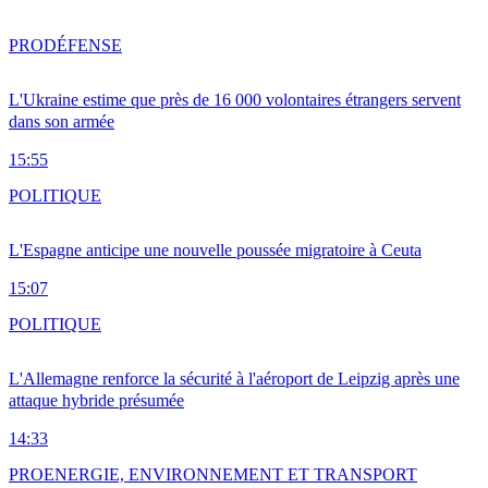
PRO
DÉFENSE
L'Ukraine estime que près de 16 000 volontaires étrangers servent
dans son armée
15:55
POLITIQUE
L'Espagne anticipe une nouvelle poussée migratoire à Ceuta
15:07
POLITIQUE
L'Allemagne renforce la sécurité à l'aéroport de Leipzig après une
attaque hybride présumée
14:33
PRO
ENERGIE, ENVIRONNEMENT ET TRANSPORT