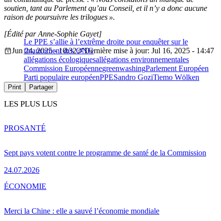
soutien, tant au Parlement qu’au Conseil, et il n’y a donc aucune
raison de poursuivre les trilogues ».
[Édité par Anne-Sophie Gayet]
Le PPE s’allie à l’extrême droite pour enquêter sur le
Jun 24, 2025 - 10:32
financement des ONG
Dernière mise à jour: Jul 16, 2025 - 14:47
allégations écologiques
allégations environnementales
Commission Européenne
greenwashing
Parlement Européen
Parti populaire européen
PPE
Sandro Gozi
Tiemo Wölken
Print
Partager
LES PLUS LUS
PRO
SANTÉ
Sept pays votent contre le programme de santé de la Commission
24.07.2026
ÉCONOMIE
Merci la Chine : elle a sauvé l’économie mondiale