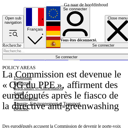
Ga naar de hoofdinhoud
Se connecter
Open sub
Close menu
English
navigation
Français
Deutsch
Vous êtes déconnecté.
Recherche
Se connecter
Español
Lumières éteintes
Se connecter
Rapporteur
Politique
Économie
Newsletters
Evénements
Em
POLICY AREAS
La Commission est devenue le
Economie
« QG du PPE », affirment des
Politique
Agriculture et Alimentation
eurodéputés après le fiasco de
Santé
Technologies
la directive anti-greenwashing
Energie, Environnement et Transport
Défense
Des eurodéputés accusent la Commission de devenir le porte-voix