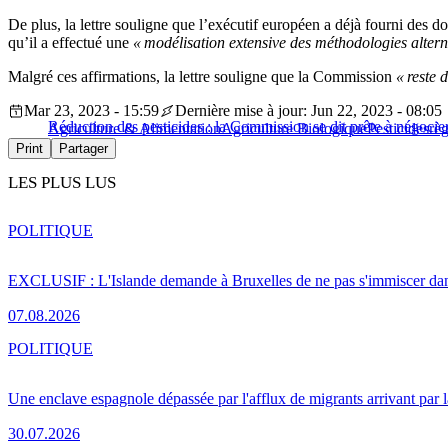
De plus, la lettre souligne que l’exécutif européen a déjà fourni des d
qu’il a effectué une
« modélisation extensive des méthodologies alterna
Malgré ces affirmations, la lettre souligne que la Commission
« reste 
Mar 23, 2023 - 15:59
Dernière mise à jour: Jun 22, 2023 - 08:05
Réduction des pesticides : la Commission se dit prête à négocie
Agriculture & Alimentation
Agriculture Biologique
Pesticides
règ
Print
Partager
LES PLUS LUS
POLITIQUE
EXCLUSIF : L'Islande demande à Bruxelles de ne pas s'immiscer dan
07.08.2026
POLITIQUE
Une enclave espagnole dépassée par l'afflux de migrants arrivant par 
30.07.2026