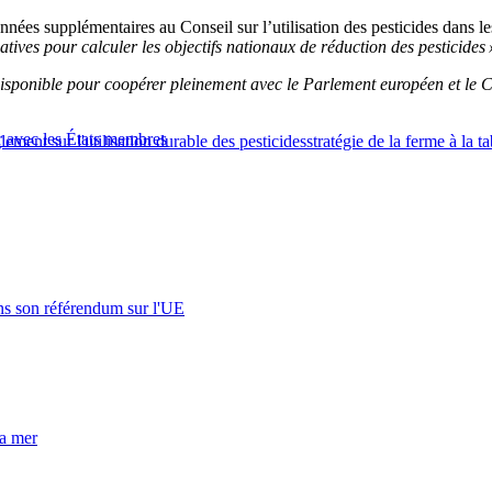
onnées supplémentaires au Conseil sur l’utilisation des pesticides dans l
tives pour calculer les objectifs nationaux de réduction des pesticides 
disponible pour coopérer pleinement avec le Parlement européen et le C
r avec les États membres
lement sur l'utilisation durable des pesticides
stratégie de la ferme à la ta
s son référendum sur l'UE
la mer