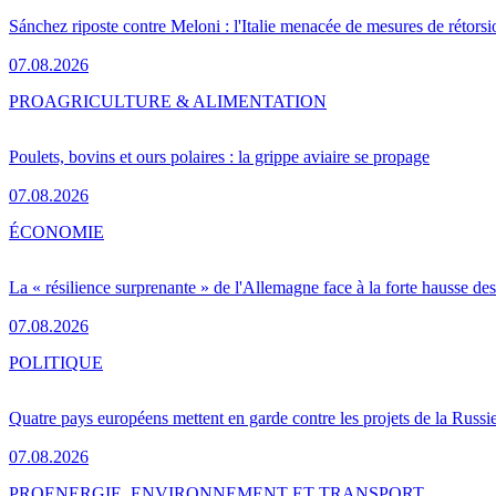
Sánchez riposte contre Meloni : l'Italie menacée de mesures de rétorsi
07.08.2026
PRO
AGRICULTURE & ALIMENTATION
Poulets, bovins et ours polaires : la grippe aviaire se propage
07.08.2026
ÉCONOMIE
La « résilience surprenante » de l'Allemagne face à la forte hausse de
07.08.2026
POLITIQUE
Quatre pays européens mettent en garde contre les projets de la Russi
07.08.2026
PRO
ENERGIE, ENVIRONNEMENT ET TRANSPORT