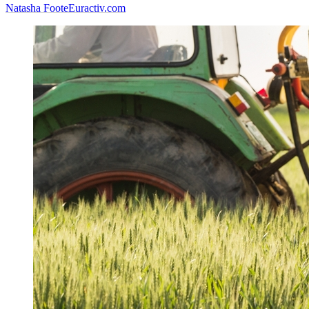
Natasha Foote
Euractiv.com