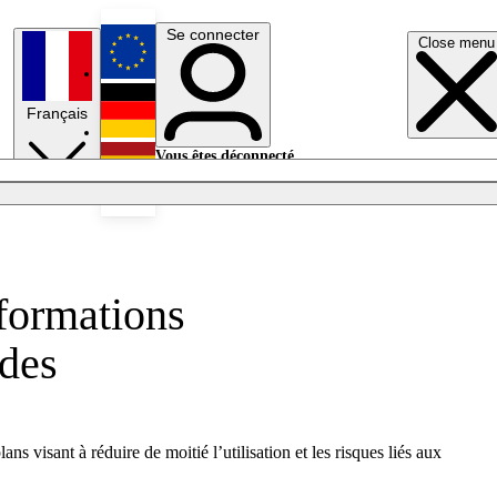
Se connecter
Close menu
English
Français
Deutsch
Vous êtes déconnecté.
Se connecter
Español
Lumières éteintes
formations
ides
visant à réduire de moitié l’utilisation et les risques liés aux