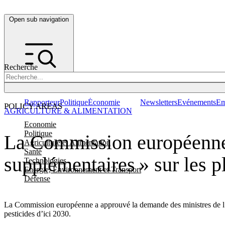
Open sub navigation
Recherche
Rapporteur
Politique
Économie
Newsletters
Evénements
Em
POLICY AREAS
AGRICULTURE & ALIMENTATION
Economie
Politique
La Commission européenne 
Agriculture et Alimentation
Santé
supplémentaires » sur les p
Technologies
Energie, Environnement et Transport
Défense
La Commission européenne a approuvé la demande des ministres de l’Agri
pesticides d’ici 2030.