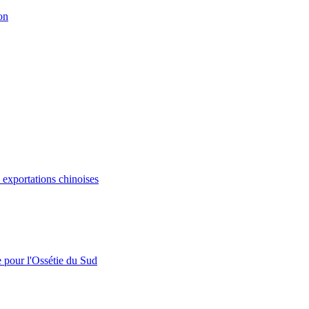
on
s exportations chinoises
e pour l'Ossétie du Sud