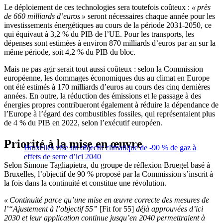
Le déploiement de ces technologies sera toutefois coûteux :
« près
de 660 milliards d’euros »
seront nécessaires chaque année pour les
investissements énergétiques au cours de la période 2031-2050, ce
qui équivaut à 3,2 % du PIB de l’UE. Pour les transports, les
dépenses sont estimées à environ 870 milliards d’euros par an sur la
même période, soit 4,2 % du PIB du bloc.
Mais ne pas agir serait tout aussi coûteux : selon la Commission
européenne, les dommages économiques dus au climat en Europe
ont été estimés à 170 milliards d’euros au cours des cinq dernières
années. En outre, la réduction des émissions et le passage à des
énergies propres contribueront également à réduire la dépendance de
l’Europe à l’égard des combustibles fossiles, qui représentaient plus
de 4 % du PIB en 2022, selon l’exécutif européen.
Priorité à la mise en œuvre
Bruxelles vise un objectif climatique de -90 % de gaz à
effets de serre d’ici 2040
Selon Simone Tagliapietra, du groupe de réflexion Bruegel basé à
Bruxelles, l’objectif de 90 % proposé par la Commission s’inscrit à
la fois dans la continuité et constitue une révolution.
« Continuité parce qu’une mise en œuvre correcte des mesures de
l’“Ajustement à l’objectif 55”
[Fit for 55]
déjà approuvées d’ici
2030 et leur application continue jusqu’en 2040 permettraient à