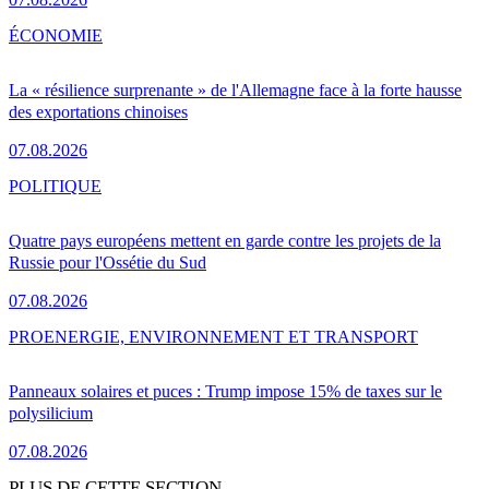
ÉCONOMIE
La « résilience surprenante » de l'Allemagne face à la forte hausse
des exportations chinoises
07.08.2026
POLITIQUE
Quatre pays européens mettent en garde contre les projets de la
Russie pour l'Ossétie du Sud
07.08.2026
PRO
ENERGIE, ENVIRONNEMENT ET TRANSPORT
Panneaux solaires et puces : Trump impose 15% de taxes sur le
polysilicium
07.08.2026
PLUS DE CETTE SECTION