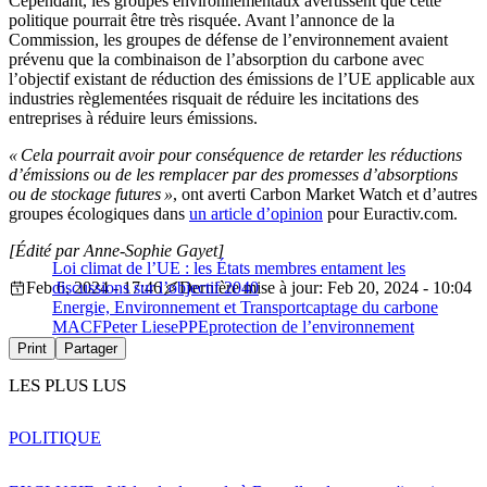
Cependant, les groupes environnementaux avertissent que cette
politique pourrait être très risquée. Avant l’annonce de la
Commission, les groupes de défense de l’environnement avaient
prévenu que la combinaison de l’absorption du carbone avec
l’objectif existant de réduction des émissions de l’UE applicable aux
industries règlementées risquait de réduire les incitations des
entreprises à réduire leurs émissions.
« Cela pourrait avoir pour conséquence de retarder les réductions
d’émissions ou de les remplacer par des promesses d’absorptions
ou de stockage futures »
, ont averti Carbon Market Watch et d’autres
groupes écologiques dans
un article d’opinion
pour Euractiv.com.
[Édité par Anne-Sophie Gayet]
Loi climat de l’UE : les États membres entament les
Feb 6, 2024 - 17:46
discussions sur l’objectif 2040
Dernière mise à jour: Feb 20, 2024 - 10:04
Energie, Environnement et Transport
captage du carbone
MACF
Peter Liese
PPE
protection de l’environnement
Print
Partager
LES PLUS LUS
POLITIQUE