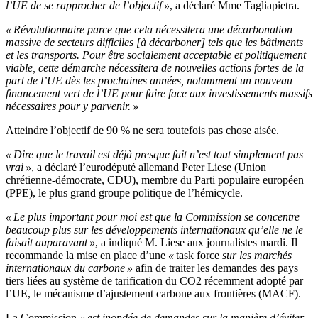
l’UE de se rapprocher de l’objectif »
, a déclaré Mme Tagliapietra.
« Révolutionnaire parce que cela nécessitera une décarbonation
massive de secteurs difficiles [à décarboner] tels que les bâtiments
et les transports. Pour être socialement acceptable et politiquement
viable, cette démarche nécessitera de nouvelles actions fortes de la
part de l’UE dès les prochaines années, notamment un nouveau
financement vert de l’UE pour faire face aux investissements massifs
nécessaires pour y parvenir. »
Atteindre l’objectif de 90 % ne sera toutefois pas chose aisée.
« Dire que le travail est déjà presque fait n’est tout simplement pas
vrai »
, a déclaré l’eurodéputé allemand Peter Liese (Union
chrétienne-démocrate, CDU), membre du Parti populaire européen
(PPE), le plus grand groupe politique de l’hémicycle.
« Le plus important pour moi est que la Commission se concentre
beaucoup plus sur les développements internationaux qu’elle ne le
faisait auparavant »
, a indiqué M. Liese aux journalistes mardi.
Il
recommande la mise en place d’une
«
task force
sur les marchés
internationaux du carbone »
afin de traiter les demandes des pays
tiers liées au système de tarification du CO2 récemment adopté par
l’UE, le mécanisme d’ajustement carbone aux frontières (MACF).
La Commission
« est inondée de demandes sur la manière d’éviter