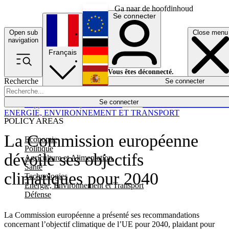
Ga naar de hoofdinhoud
Se connecter
Open sub
Close menu
English
navigation
Français
Deutsch
Vous êtes déconnecté.
Recherche
Se connecter
Español
Lumières éteintes
Se connecter
Rapporteur
Politique
Économie
Newsletters
Evénements
Em
ENERGIE, ENVIRONNEMENT ET TRANSPORT
POLICY AREAS
La Commission européenne
Economie
Politique
dévoile ses objectifs
Agriculture et Alimentation
Santé
climatiques pour 2040
Technologies
Energie, Environnement et Transport
Défense
La Commission européenne a présenté ses recommandations
concernant l’objectif climatique de l’UE pour 2040, plaidant pour