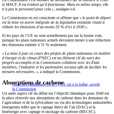
le MACF. Il est évident qu’il fonctionne. Mais en même temps, elle
n’a pas le personnel pour cela »
, souligne-t-il.
La Commission en est consciente et affirme que
« le point de départ
est la mise en œuvre intégrale de la législation existante visant à
réduire les émissions d’au moins 55 % d’ici à 2030 ».
Et les pays de l’UE ne sont actuellement pas sur la bonne voie,
puisque les plans nationaux actuels devraient mener à une réduction
des émissions estimée à 51 % seulement.
« La mise à jour en cours des projets de plans nationaux en matière
d’énergie et de climat (PNEC) est un élément clé du suivi des
progrès accomplis et la Commission collabore avec les États
membres, l’industrie et les partenaires sociaux afin de faciliter les
mesures nécessaires. »
, a indiqué la Commission.
Absorptions de carbone
Objectifs climatiques 2030 : l’UE est à la traîne, avertit
la Commission
Un autre aspect clé du débat sur l’objectif climatique pour 2040 est
la place réservée aux absorptions de carbone dans les domaines de
l’agriculture et de la sylviculture ou via des technologies industrielles
émergentes telles que le captage direct de l’air (DAC) et la
bioénergie avec captage et stockage du carbone (BECSC).