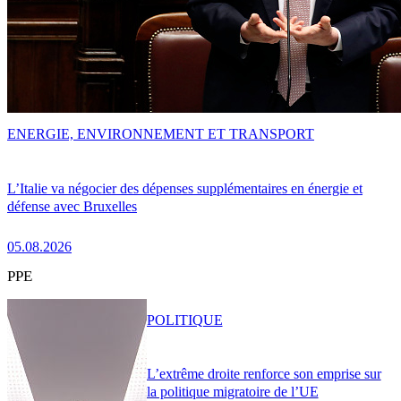
ENERGIE, ENVIRONNEMENT ET TRANSPORT
L’Italie va négocier des dépenses supplémentaires en énergie et
défense avec Bruxelles
05.08.2026
PPE
POLITIQUE
L’extrême droite renforce son emprise sur
la politique migratoire de l’UE