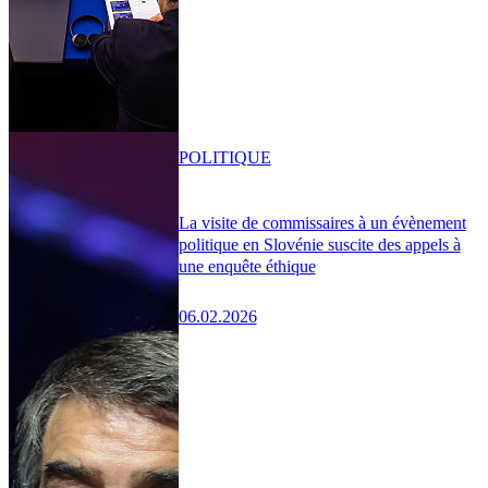
POLITIQUE
La visite de commissaires à un évènement
politique en Slovénie suscite des appels à
une enquête éthique
06.02.2026