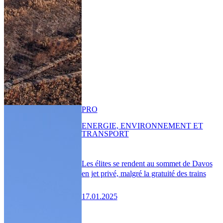
PRO
ENERGIE, ENVIRONNEMENT ET
TRANSPORT
Les élites se rendent au sommet de Davos
en jet privé, malgré la gratuité des trains
17.01.2025