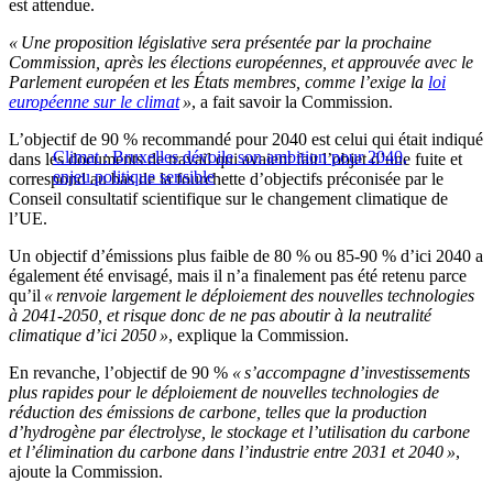
est attendue.
« Une proposition législative sera présentée par la prochaine
Commission, après les élections européennes, et approuvée avec le
Parlement européen et les États membres, comme l’exige la
loi
européenne sur le climat
»
, a fait savoir la Commission.
L’objectif de 90 % recommandé pour 2040 est celui qui était indiqué
Climat : Bruxelles dévoile son ambition pour 2040,
dans les documents de travail qui avaient fait l’objet d’une fuite et
enjeu politique sensible
correspond au bas de la fourchette d’objectifs préconisée par le
Conseil consultatif scientifique sur le changement climatique de
l’UE.
Un objectif d’émissions plus faible de 80 % ou 85-90 % d’ici 2040 a
également été envisagé, mais il n’a finalement pas été retenu parce
qu’il
« renvoie largement le déploiement des nouvelles technologies
à 2041-2050, et risque donc de ne pas aboutir à la neutralité
climatique d’ici 2050 »
, explique la Commission.
En revanche, l’objectif de 90 %
« s’accompagne d’investissements
plus rapides pour le déploiement de nouvelles technologies de
réduction des émissions de carbone, telles que la production
d’hydrogène par électrolyse, le stockage et l’utilisation du carbone
et l’élimination du carbone dans l’industrie entre 2031 et 2040 »
,
ajoute la Commission.