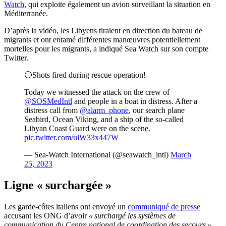
Watch
, qui exploite également un avion surveillant la situation en
Méditerranée.
D’après la vidéo, les Libyens tiraient en direction du bateau de
migrants et ont entamé différentes manœuvres potentiellement
mortelles pour les migrants, a indiqué Sea Watch sur son compte
Twitter.
🔴Shots fired during rescue operation!
Today we witnessed the attack on the crew of
@SOSMedIntl
and people in a boat in distress. After a
distress call from
@alarm_phone
, our search plane
Seabird, Ocean Viking, and a ship of the so-called
Libyan Coast Guard were on the scene.
pic.twitter.com/ulW33x447W
— Sea-Watch International (@seawatch_intl)
March
25, 2023
Ligne « surchargée »
Les garde-côtes italiens ont envoyé un
communiqué de presse
accusant les ONG d’avoir
« surchargé les systèmes de
communication du Centre national de coordination des secours ».