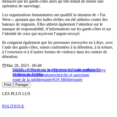
menacée par les garde-côtes alors qu’elle tentait de mener une
opération de sauvetage.
Les organisations humanitaires ont qualifié la situation de « Far
West », ajoutant que des balles réelles ont été utilisées contre des
bateaux de migrants. Elles attirent également l’attention sur le
manque de responsabilité, d’informations sur les garde-côtes et sur
l’identité de ceux qui reçoivent l’argent envoyé.
Ils craignent également que les personnes renvoyées en Libye, avec
l’aide des garde-côtes, soient confrontées à la détention, à la torture,
à l’extorsion et à d’autres formes de violence dans les centres de
détention.
Mar 28, 2023 - 06:48
LEAK : le Pacte sur la migration et l’asile renforce le
Politique
Chine
droits de l'Homme
International
Italie
Libye
système de Dublin
Malte
migrants
Migration
recherche et sauvetage
route de la méditerranée
SOS Méditerranée
Print
Partager
LES PLUS LUS
POLITIQUE