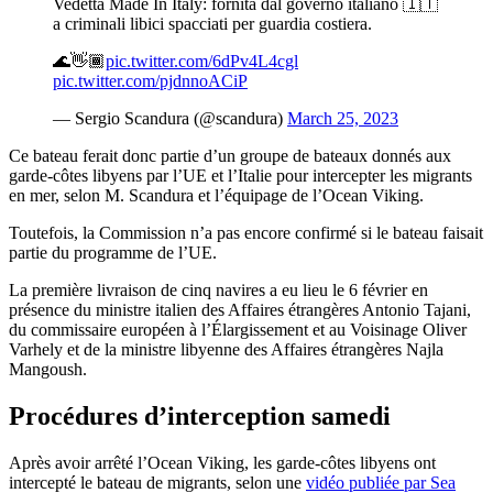
Vedetta Made In Italy: fornita dal governo italiano 🇮🇹
a criminali libici spacciati per guardia costiera.
🌊👋🏾
pic.twitter.com/6dPv4L4cgl
pic.twitter.com/pjdnnoACiP
— Sergio Scandura (@scandura)
March 25, 2023
Ce bateau ferait donc partie d’un groupe de bateaux donnés aux
garde-côtes libyens par l’UE et l’Italie pour intercepter les migrants
en mer, selon M. Scandura et l’équipage de l’Ocean Viking.
Toutefois, la Commission n’a pas encore confirmé si le bateau faisait
partie du programme de l’UE.
La première livraison de cinq navires a eu lieu le 6 février en
présence du ministre italien des Affaires étrangères Antonio Tajani,
du commissaire européen à l’Élargissement et au Voisinage Oliver
Varhely et de la ministre libyenne des Affaires étrangères Najla
Mangoush.
Procédures d’interception samedi
Après avoir arrêté l’Ocean Viking, les garde-côtes libyens ont
intercepté le bateau de migrants, selon une
vidéo publiée par Sea