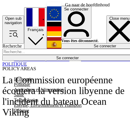
Ga naar de hoofdinhoud
Se connecter
Open sub
Close menu
English
navigation
Français
Deutsch
Vous êtes déconnecté.
Recherche
Se connecter
Español
Lumières éteintes
Se connecter
Rapporteur
Politique
Économie
Newsletters
Evénements
Em
POLITIQUE
POLICY AREAS
La Commission européenne
Economie
Politique
écoutera la version libyenne de
Agriculture et Alimentation
Santé
l'incident du bateau Ocean
Technologies
Energie, Environnement et Transport
Viking
Défense