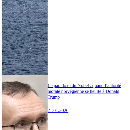
Le paradoxe du Nobel : quand l’autorité
morale norvégienne se heurte à Donald
Trump
21.01.2026