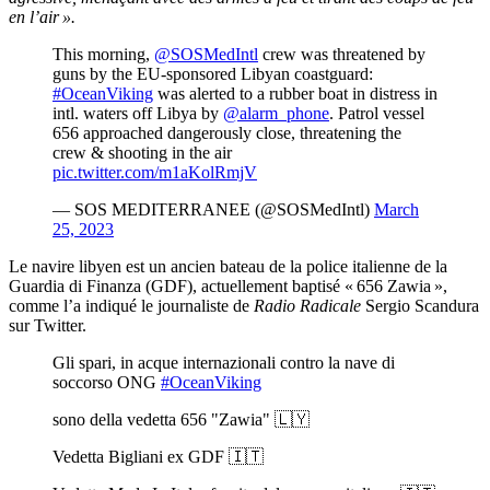
en l’air ».
This morning,
@SOSMedIntl
crew was threatened by
guns by the EU-sponsored Libyan coastguard:
#OceanViking
was alerted to a rubber boat in distress in
intl. waters off Libya by
@alarm_phone
. Patrol vessel
656 approached dangerously close, threatening the
crew & shooting in the air
pic.twitter.com/m1aKolRmjV
— SOS MEDITERRANEE (@SOSMedIntl)
March
25, 2023
Le navire libyen est un ancien bateau de la police italienne de la
Guardia di Finanza (GDF), actuellement baptisé « 656 Zawia »,
comme l’a indiqué le journaliste de
Radio Radicale
Sergio Scandura
sur Twitter.
Gli spari, in acque internazionali contro la nave di
soccorso ONG
#OceanViking
sono della vedetta 656 "Zawia" 🇱🇾
Vedetta Bigliani ex GDF 🇮🇹