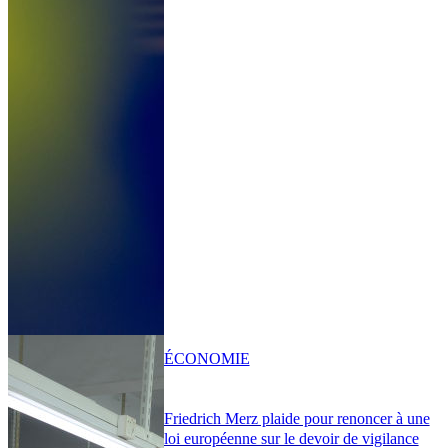
ÉCONOMIE
Friedrich Merz plaide pour renoncer à une
loi européenne sur le devoir de vigilance