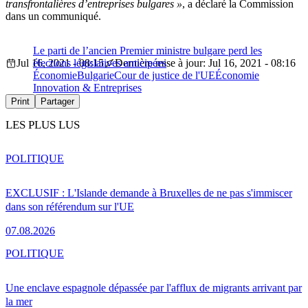
transfrontalières d’entreprises bulgares »
, a déclaré la Commission
dans un communiqué.
Le parti de l’ancien Premier ministre bulgare perd les
Jul 16, 2021 - 08:15
élections législatives anticipées
Dernière mise à jour: Jul 16, 2021 - 08:16
Économie
Bulgarie
Cour de justice de l'UE
Économie
Innovation & Entreprises
Print
Partager
LES PLUS LUS
POLITIQUE
EXCLUSIF : L'Islande demande à Bruxelles de ne pas s'immiscer
dans son référendum sur l'UE
07.08.2026
POLITIQUE
Une enclave espagnole dépassée par l'afflux de migrants arrivant par
la mer