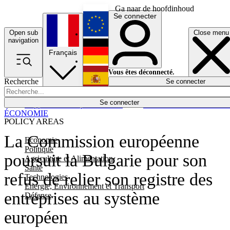
Ga naar de hoofdinhoud
Se connecter
Open sub
Close menu
English
navigation
Français
Deutsch
Vous êtes déconnecté.
Recherche
Se connecter
Español
Lumières éteintes
Se connecter
Rapporteur
Politique
Économie
Newsletters
Evénements
Em
ÉCONOMIE
POLICY AREAS
La Commission européenne
Economie
Politique
poursuit la Bulgarie pour son
Agriculture et Alimentation
Santé
refus de relier son registre des
Technologies
Energie, Environnement et Transport
entreprises au système
Défense
européen