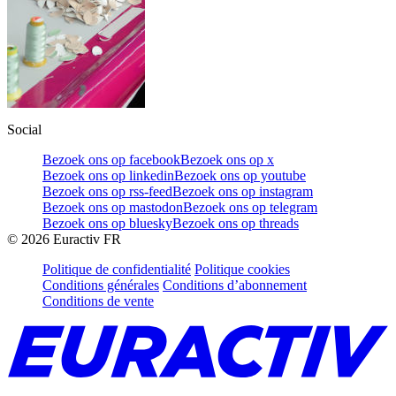
Social
Bezoek ons op facebook
Bezoek ons op x
Bezoek ons op linkedin
Bezoek ons op youtube
Bezoek ons op rss-feed
Bezoek ons op instagram
Bezoek ons op mastodon
Bezoek ons op telegram
Bezoek ons op bluesky
Bezoek ons op threads
©
2026
Euractiv FR
Politique de confidentialité
Politique cookies
Conditions générales
Conditions d’abonnement
Conditions de vente