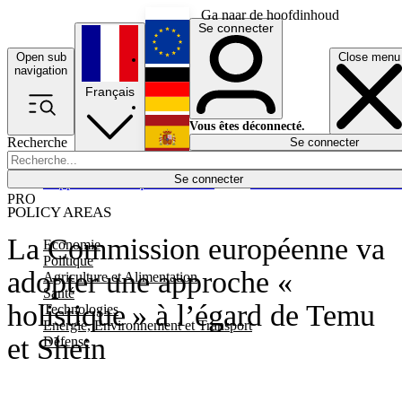
Ga naar de hoofdinhoud
Se connecter
Open sub
Close menu
English
navigation
Français
Deutsch
Vous êtes déconnecté.
Recherche
Se connecter
Español
Lumières éteintes
Se connecter
Rapporteur
Politique
Économie
Newsletters
Evénements
Em
PRO
POLICY AREAS
La Commission européenne va
Economie
Politique
adopter une approche «
Agriculture et Alimentation
Santé
holistique » à l’égard de Temu
Technologies
Energie, Environnement et Transport
et Shein
Défense