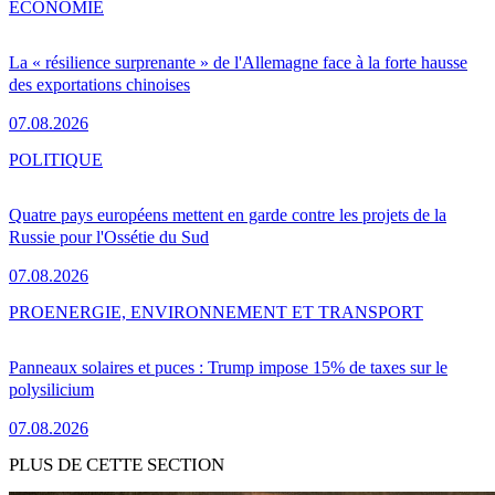
ÉCONOMIE
La « résilience surprenante » de l'Allemagne face à la forte hausse
des exportations chinoises
07.08.2026
POLITIQUE
Quatre pays européens mettent en garde contre les projets de la
Russie pour l'Ossétie du Sud
07.08.2026
PRO
ENERGIE, ENVIRONNEMENT ET TRANSPORT
Panneaux solaires et puces : Trump impose 15% de taxes sur le
polysilicium
07.08.2026
PLUS DE CETTE SECTION