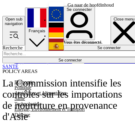
Ga naar de hoofdinhoud
Se connecter
Open sub
Close menu
English
navigation
Français
Deutsch
Vous êtes déconnecté.
Recherche
Se connecter
Español
Lumières éteintes
Se connecter
Rapporteur
Politique
Économie
Newsletters
Evénements
Em
SANTÉ
POLICY AREAS
La Commission intensifie les
Economie
Politique
contrôles sur les importations
Agriculture et Alimentation
Santé
de nourriture en provenance
Technologies
Energie, Environnement et Transport
d'Asie
Défense