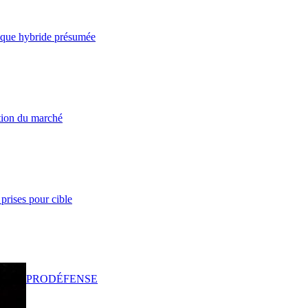
taque hybride présumée
ation du marché
prises pour cible
PRO
DÉFENSE