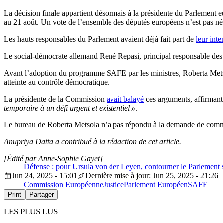
La décision finale appartient désormais à la présidente du Parlement 
au 21 août. Un vote de l’ensemble des députés européens n’est pas né
Les hauts responsables du Parlement avaient déjà fait part de
leur inte
Le social-démocrate allemand René Repasi, principal responsable des 
Avant l’adoption du programme SAFE par les ministres, Roberta Mets
atteinte au contrôle démocratique.
La présidente de la Commission
avait balayé
ces arguments, affirmant 
temporaire à un défi urgent et existentiel »
.
Le bureau de Roberta Metsola n’a pas répondu à la demande de commen
Anupriya Datta a contribué à la rédaction de cet article.
[Édité par Anne-Sophie Gayet]
Défense : pour Ursula von der Leyen, contourner le Parlement su
Jun 24, 2025 - 15:01
Dernière mise à jour: Jun 25, 2025 - 21:26
Commission Européenne
Justice
Parlement Européen
SAFE
Print
Partager
LES PLUS LUS