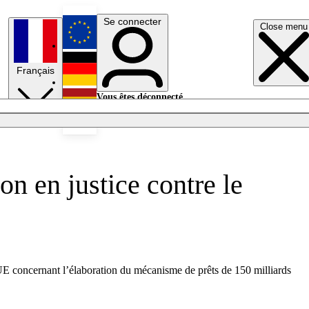
Se connecter
Close menu
English
Français
Deutsch
Vous êtes déconnecté.
Se connecter
Español
Lumières éteintes
n en justice contre le
’UE concernant l’élaboration du mécanisme de prêts de 150 milliards