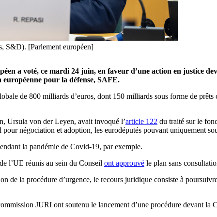
s, S&D). [Parlement européen]
en a voté, ce mardi 24 juin, en faveur d’une action en justice de
n européenne pour la défense, SAFE.
bale de 800 milliards d’euros, dont 150 milliards sous forme de prêts 
on, Ursula von der Leyen, avait invoqué l’
article 122
du traité sur le fo
l pour négociation et adoption, les eurodéputés pouvant uniquement so
s pendant la pandémie de Covid-19, par exemple.
s de l’UE réunis au sein du Conseil
ont approuvé
le plan sans consultati
on de la procédure d’urgence, le recours juridique consiste à poursuivre 
 commission JURI ont soutenu le lancement d’une procédure devant la Co