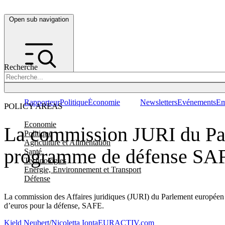
Open sub navigation
Recherche
Rapporteur
Politique
Économie
Newsletters
Evénements
Em
POLICY AREAS
Economie
La commission JURI du Parl
Politique
Agriculture et Alimentation
programme de défense SA
Santé
Technologies
Energie, Environnement et Transport
Défense
La commission des Affaires juridiques (JURI) du Parlement européen a
d’euros pour la défense, SAFE.
Kjeld Neubert
/
Nicoletta Ionta
EURACTIV.com