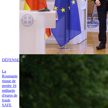
DÉFENSE
La
Roumanie
risque de
perdre 16
milliards
d'euros de
fonds
SAFE