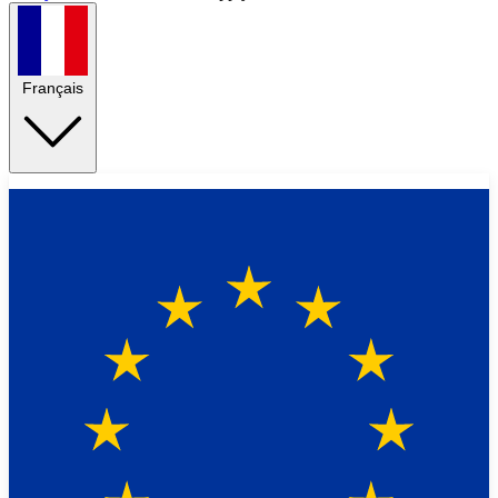
Français