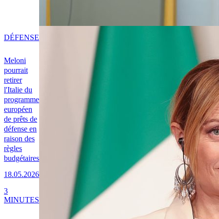
DÉFENSE
Meloni
pourrait
retirer
l'Italie du
programme
européen
de prêts de
défense en
raison des
règles
budgétaires
18.05.2026
3
MINUTES