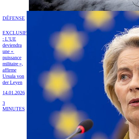
DÉFENSE
EXCLUSIF
: L’UE
deviendra
une «
puissance
militaire »,
affirme
Ursula von
der Leyen
14.01.2026
3
MINUTES