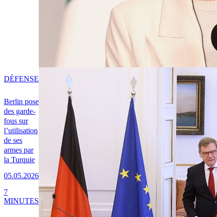
DÉFENSE
Berlin pose
des garde-
fous sur
l’utilisation
de ses
armes par
la Turquie
05.05.2026
7
MINUTES