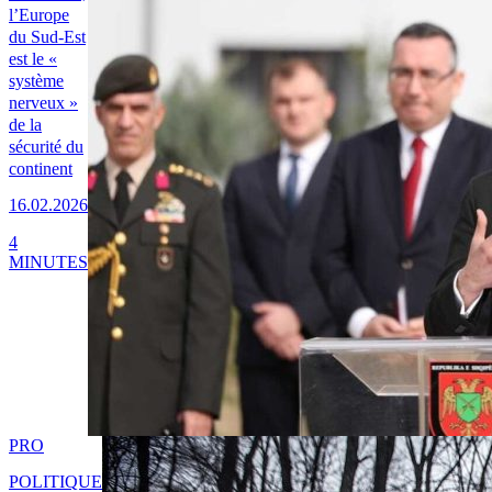
l’Europe
du Sud-Est
est le «
système
nerveux »
de la
sécurité du
continent
16.02.2026
4
MINUTES
PRO
POLITIQUE