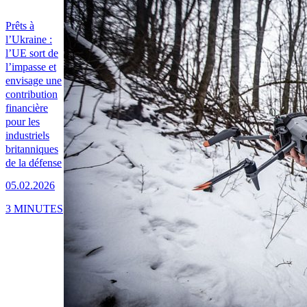
Prêts à
l’Ukraine :
l’UE sort de
l’impasse et
envisage une
contribution
financière
pour les
industriels
britanniques
de la défense
05.02.2026
3 MINUTES