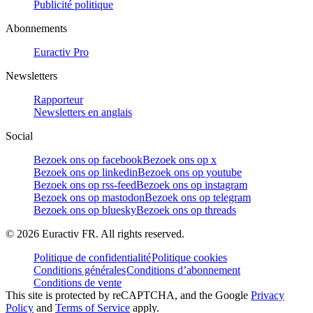
Publicité politique
Abonnements
Euractiv Pro
Newsletters
Rapporteur
Newsletters en anglais
Social
Bezoek ons op facebook
Bezoek ons op x
Bezoek ons op linkedin
Bezoek ons op youtube
Bezoek ons op rss-feed
Bezoek ons op instagram
Bezoek ons op mastodon
Bezoek ons op telegram
Bezoek ons op bluesky
Bezoek ons op threads
©
2026
Euractiv FR. All rights reserved.
Politique de confidentialité
Politique cookies
Conditions générales
Conditions d’abonnement
Conditions de vente
This site is protected by reCAPTCHA, and the Google
Privacy
Policy
and
Terms of Service
apply.