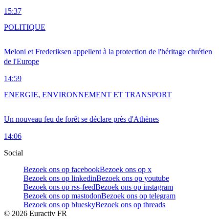
15:37
POLITIQUE
Meloni et Frederiksen appellent à la protection de l'héritage chrétien
de l'Europe
14:59
ENERGIE, ENVIRONNEMENT ET TRANSPORT
Un nouveau feu de forêt se déclare près d'Athènes
14:06
Social
Bezoek ons op facebook
Bezoek ons op x
Bezoek ons op linkedin
Bezoek ons op youtube
Bezoek ons op rss-feed
Bezoek ons op instagram
Bezoek ons op mastodon
Bezoek ons op telegram
Bezoek ons op bluesky
Bezoek ons op threads
©
2026
Euractiv FR