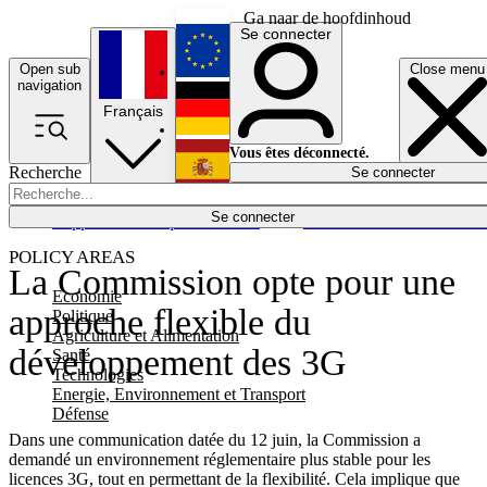
Ga naar de hoofdinhoud
Se connecter
Open sub
Close menu
English
navigation
Français
Deutsch
Vous êtes déconnecté.
Recherche
Se connecter
Español
Lumières éteintes
Se connecter
Rapporteur
Politique
Économie
Newsletters
Evénements
Em
POLICY AREAS
La Commission opte pour une
Economie
approche flexible du
Politique
Agriculture et Alimentation
développement des 3G
Santé
Technologies
Energie, Environnement et Transport
Défense
Dans une communication datée du 12 juin, la Commission a
demandé un environnement réglementaire plus stable pour les
licences 3G, tout en permettant de la flexibilité. Cela implique que