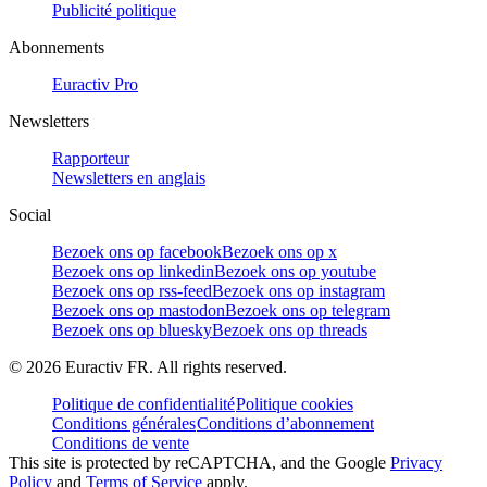
Publicité politique
Abonnements
Euractiv Pro
Newsletters
Rapporteur
Newsletters en anglais
Social
Bezoek ons op facebook
Bezoek ons op x
Bezoek ons op linkedin
Bezoek ons op youtube
Bezoek ons op rss-feed
Bezoek ons op instagram
Bezoek ons op mastodon
Bezoek ons op telegram
Bezoek ons op bluesky
Bezoek ons op threads
©
2026
Euractiv FR. All rights reserved.
Politique de confidentialité
Politique cookies
Conditions générales
Conditions d’abonnement
Conditions de vente
This site is protected by reCAPTCHA, and the Google
Privacy
Policy
and
Terms of Service
apply.