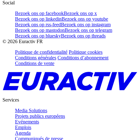
Social
Bezoek ons op facebook
Bezoek ons op x
Bezoek ons op linkedin
Bezoek ons op youtube
Bezoek ons op rss-feed
Bezoek ons op instagram
Bezoek ons op mastodon
Bezoek ons op telegram
Bezoek ons op bluesky
Bezoek ons op threads
©
2026
Euractiv FR
Politique de confidentialité
Politique cookies
Conditions générales
Conditions d’abonnement
Conditions de vente
Services
Media Solutions
Projets publics européens
Evénements
Emplois
Agenda
Communiqués de presse