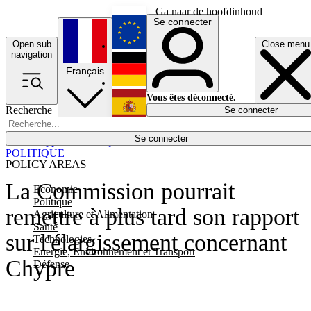
Ga naar de hoofdinhoud
Se connecter
Open sub
Close menu
English
navigation
Français
Deutsch
Vous êtes déconnecté.
Recherche
Se connecter
Español
Lumières éteintes
Se connecter
Rapporteur
Politique
Économie
Newsletters
Evénements
Em
POLITIQUE
POLICY AREAS
La Commission pourrait
Economie
Politique
remettre à plus tard son rapport
Agriculture et Alimentation
Santé
sur l'élargissement concernant
Technologies
Energie, Environnement et Transport
Chypre
Défense