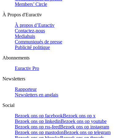
Members’ Circle
À Propos d'Euractiv
À propos d’Euractiv
Contactez-nous
Mediahuis
Communiqués de presse
Publicité politique
Abonnements
Euractiv Pro
Newsletters
Rapporteur
Newsletters en anglais
Social
Bezoek ons op facebook
Bezoek ons op x
Bezoek ons op linkedin
Bezoek ons op youtube
Bezoek ons op rss-feed
Bezoek ons op instagram
Bezoek ons op mastodon
Bezoek ons op telegram
Bezoek ons op bluesky
Bezoek ons op threads