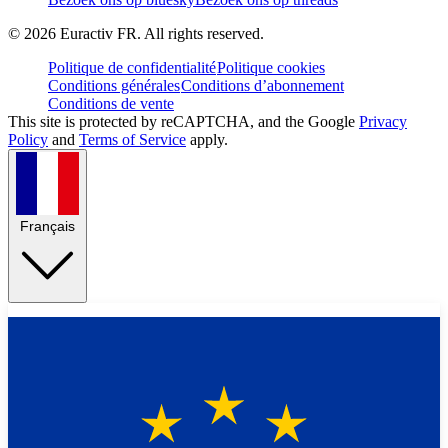
©
2026
Euractiv FR. All rights reserved.
Politique de confidentialité
Politique cookies
Conditions générales
Conditions d’abonnement
Conditions de vente
This site is protected by reCAPTCHA, and the Google
Privacy
Policy
and
Terms of Service
apply.
Français