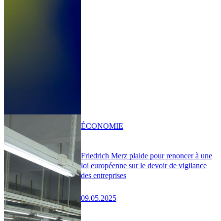
ÉCONOMIE
Friedrich Merz plaide pour renoncer à une
loi européenne sur le devoir de vigilance
des entreprises
09.05.2025