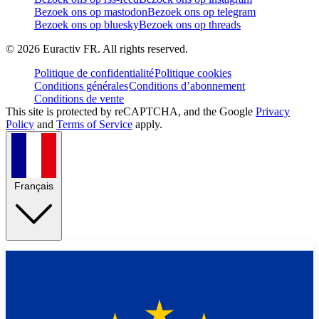
Bezoek ons op mastodon
Bezoek ons op telegram
Bezoek ons op bluesky
Bezoek ons op threads
©
2026
Euractiv FR. All rights reserved.
Politique de confidentialité
Politique cookies
Conditions générales
Conditions d’abonnement
Conditions de vente
This site is protected by reCAPTCHA, and the Google
Privacy
Policy
and
Terms of Service
apply.
Français