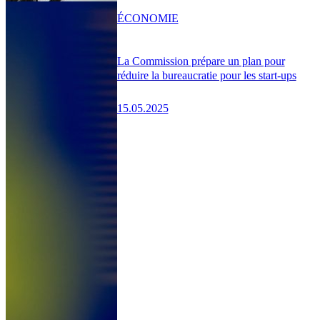
ÉCONOMIE
La Commission prépare un plan pour
réduire la bureaucratie pour les start-ups
15.05.2025