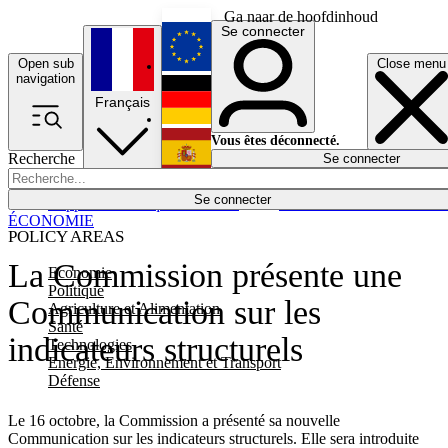
Ga naar de hoofdinhoud
Se connecter
Open sub
Close menu
English
navigation
Français
Deutsch
Vous êtes déconnecté.
Recherche
Se connecter
Español
Lumières éteintes
Se connecter
Rapporteur
Politique
Économie
Newsletters
Evénements
Em
ÉCONOMIE
POLICY AREAS
La Commission présente une
Economie
Politique
Communication sur les
Agriculture et Alimentation
Santé
indicateurs structurels
Technologies
Energie, Environnement et Transport
Défense
Le 16 octobre, la Commission a présenté sa nouvelle
Communication sur les indicateurs structurels. Elle sera introduite