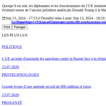
Quoiqu’il en soit, les diplomates et les fonctionnaires de l’UE insisten
éventuel retour de l’ancien président américain Donald Trump à la M
Sep 13, 2024 - 17:53
Dernière mise à jour: Sep 13, 2024 - 18:10
La République tchèque utilisera une partie des avoirs russes ge
Politique
Aide à l'Ukraine
Chine
International
Russie
Sanctions co
Print
Partager
LES PLUS LUS
POLITIQUE
L'UE accepte d'assouplir les sanctions contre la Russie face à la résis
23.07.2026
PRO
TECHNOLOGIES
Google écope d’une amende record de 890 millions d’euros
23.07.2026
PRO
SANTÉ