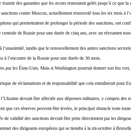
urnir des garanties que les avoirs resteraient gelés jusqu’à ce que la cl
 sanctions contre Moscou, actuellement renouvelé tous les six mois à l’
ions qui permettraient de prolonger la période des sanctions, ont con
que centrale de Russie pour une durée de cinq ans, avec un réexamen tou
 l’unanimité, tandis que le renouvellement des autres sanctions sectoriell
ons à l’encontre de la Russie pour une durée de 36 mois.
tées par les États-Unis. Mais si Washington pourrait donner son feu vert
sque de réclamations et de responsabilité que cela entraînerait pour Eu
à l’Ukraine devrait être affectée aux dépenses militaires, y compris des 
ent que ces réserves peuvent être levées, le principal obstacle reste tout
ée de validité des sanctions devrait être prise directement par les dirige
 sommet des dirigeants européens qui se tiendra à la mi-octobre à Bruxell