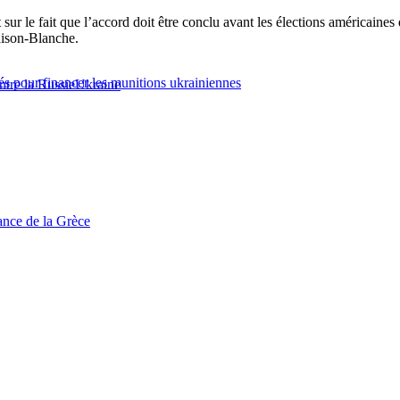
t sur le fait que l’accord doit être conclu avant les élections américaine
aison-Blanche.
lés pour financer les munitions ukrainiennes
ntre la Russie
Ukraine
tance de la Grèce