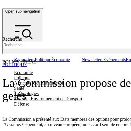
Open sub navigation
Recherche
Rapporteur
Politique
Économie
Newsletters
Evénements
Em
POLICY AREAS
POLITIQUE
Economie
Politique
La Commission propose des 
Agriculture et Alimentation
Santé
gelés
Technologies
Energie, Environnement et Transport
Défense
La Commission a présenté aux États membres des options pour prolonger
l’Ukraine. Cependant, au niveau européen, un accord semble encore l