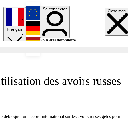
Se connecter
Close menu
English
Français
Deutsch
Vous êtes déconnecté.
Se connecter
Español
Lumières éteintes
lisation des avoirs russes
 débloquer un accord international sur les avoirs russes gelés pour