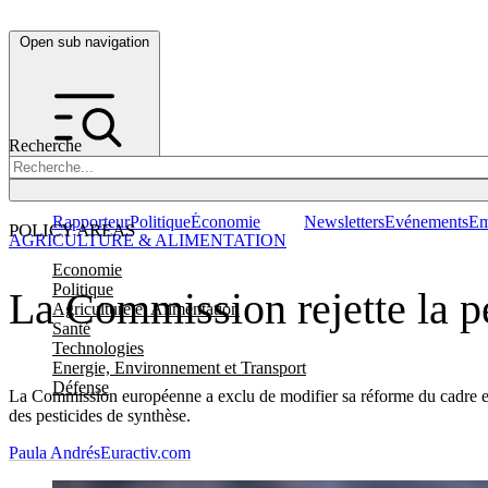
Open sub navigation
Recherche
Rapporteur
Politique
Économie
Newsletters
Evénements
Em
POLICY AREAS
AGRICULTURE & ALIMENTATION
Economie
Politique
La Commission rejette la pé
Agriculture et Alimentation
Santé
Technologies
Energie, Environnement et Transport
Défense
La Commission européenne a exclu de modifier sa réforme du cadre eur
des pesticides de synthèse.
Paula Andrés
Euractiv.com