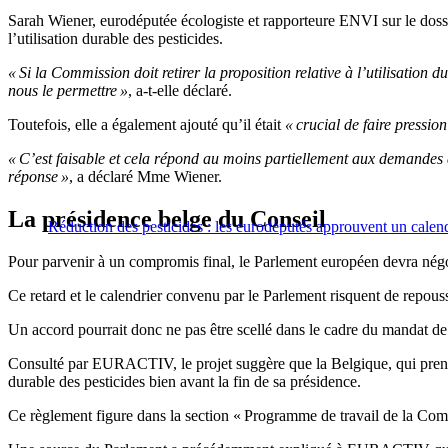
Sarah Wiener, eurodéputée écologiste et rapporteure ENVI sur le dossie
l’utilisation durable des pesticides.
« Si la Commission doit retirer la proposition relative à l’utilisation
nous le permettre »
, a-t-elle déclaré.
Toutefois, elle a également ajouté qu’il était
« crucial de faire pressio
« C’est faisable et cela répond au moins partiellement aux demandes 
réponse »
, a déclaré Mme Wiener.
La présidence belge du Conseil
Réduction des pesticides : les eurodéputés approuvent un calend
Pour parvenir à un compromis final, le Parlement européen devra négoc
Ce retard et le calendrier convenu par le Parlement risquent de repouss
Un accord pourrait donc ne pas être scellé dans le cadre du mandat de l
Consulté par EURACTIV, le projet suggère que la Belgique, qui prendra 
durable des pesticides bien avant la fin de sa présidence.
Ce règlement figure dans la section « Programme de travail de la Commi