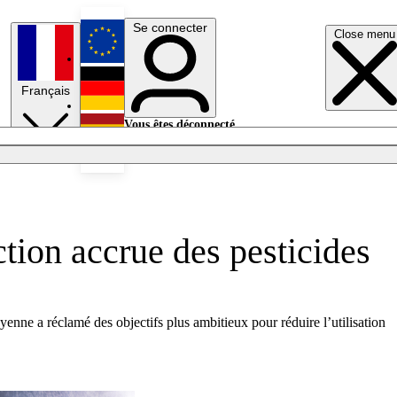
Se connecter
Close menu
English
Français
Deutsch
Vous êtes déconnecté.
Se connecter
Español
Lumières éteintes
tion accrue des pesticides
nne a réclamé des objectifs plus ambitieux pour réduire l’utilisation