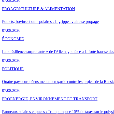
07.08.2026
PRO
AGRICULTURE & ALIMENTATION
Poulets, bovins et ours polaires : la grippe aviaire se propage
07.08.2026
ÉCONOMIE
La « résilience surprenante » de l'Allemagne face à la forte hausse de
07.08.2026
POLITIQUE
Quatre pays européens mettent en garde contre les projets de la Russi
07.08.2026
PRO
ENERGIE, ENVIRONNEMENT ET TRANSPORT
Panneaux solaires et puces : Trump impose 15% de taxes sur le polysi