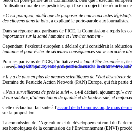
Selon un porte-parole de la Commission, bien que l’exécutif européen s
l’utilisation durable des pesticides, qui fixe un objectif de réduction d
« C’est pourquoi, plutôt que de proposer de nouveaux actes législatifs, 
des citoyens dans la loi »
, a expliqué le porte-parole aux journalistes.
Dans sa réponse aux partisans de l’ICE, la Commission a repris les co
importantes sur la santé humaine et l’environnement
».
Cependant, l’exécutif européen a déclaré qu’il considérait la réducti
humaine et pour éviter de sérieuses conséquences sur le caractère ab
Pour les partisans de l’ICE, l’initiative est
« loin d’être terminée »
; ils
Une pétition citoyenne anti-pesticide suscite la controverse au
conséquences négatives et largement connues des pesticides de synthè
« Il y a de plus en plus de preuves scientifiques de l’état désastreux d
Dermine du Pesticide Action Network (PAN) Europe, qui fait partie de
« Nous surveillerons de près le suivi »
, a-t-il déclaré, ajoutant qu’
« ave
d’eau salubre, d’alimentation de qualité et de biodiversité, et renforce
Cette déclaration fait suite à l’
accord de la Commission, le mois dernie
sur la proposition.
La commission de l’Agriculture et du développement rural du Parlement e
ses homologues de la commission de l’Environnement (ENVI) procède