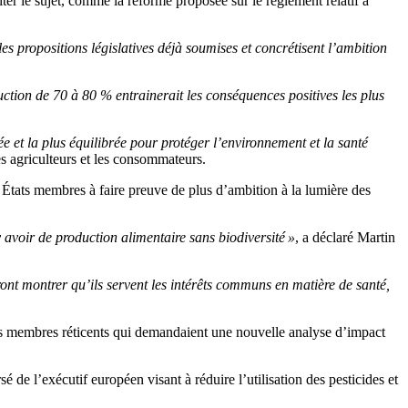
iter le sujet, comme la réforme proposée sur le règlement relatif à
les propositions législatives déjà soumises et concrétisent l’ambition
uction de 70 à 80 % entrainerait les conséquences positives les plus
ée et la plus équilibrée pour protéger l’environnement et la santé
es agriculteurs et les consommateurs.
es États membres à faire preuve de plus d’ambition à la lumière des
 y avoir de production alimentaire sans biodiversité »
, a déclaré Martin
ront montrer qu’ils servent les intérêts communs en matière de santé,
ts membres réticents qui demandaient une nouvelle analyse d’impact
de l’exécutif européen visant à réduire l’utilisation des pesticides et