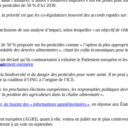
alue l’initiative, d’autres
« initiatives majeures »
ont été prises pour tra
es pesticides de 50 % d’ici 2030.
la priorité est que les co-législateurs trouvent des accords rapides sur 
nclusions de son analyse d’impact, selon lesquelles «
un objectif de réd
on de 50 % proposée sur les pesticides comme
« l’option la plus appropri
ordable des denrées alimentaires »
, citant les coûts économiques pour l
 ont déclaré qu’ils continueraient à exhorter le Parlement européen et l
 Parlement européen
se.
e la biodiversité et du danger des pesticides pour notre santé. Il ne peut
 la coalition d’ONG à l’origine de l’ICE.
c les prochaines élections européennes, les responsables politiques dev
r la position des agriculteurs dans la chaîne alimentaire »
.
r, de fournir des
« informations supplémentaires »
, en réponse aux Éta
uropéen (AGRI), quant à elle, votera en juillet sur le plan controversé 
ront à un vote en septembre.