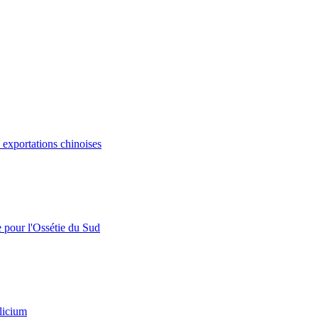
s exportations chinoises
e pour l'Ossétie du Sud
licium