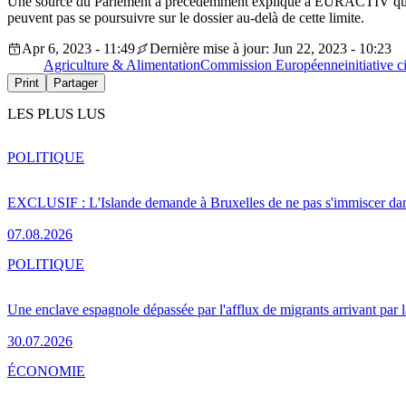
Une source du Parlement a précédemment expliqué à EURACTIV qu’il
peuvent pas se poursuivre sur le dossier au-delà de cette limite.
Apr 6, 2023 - 11:49
Dernière mise à jour: Jun 22, 2023 - 10:23
Agriculture & Alimentation
Commission Européenne
initiative
Print
Partager
LES PLUS LUS
POLITIQUE
EXCLUSIF : L'Islande demande à Bruxelles de ne pas s'immiscer dan
07.08.2026
POLITIQUE
Une enclave espagnole dépassée par l'afflux de migrants arrivant par 
30.07.2026
ÉCONOMIE