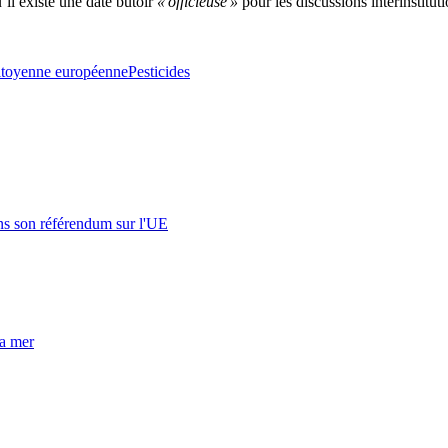
 existe une date butoir
« officieuse »
pour les discussions interinstitut
 citoyenne européenne
Pesticides
s son référendum sur l'UE
la mer