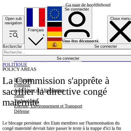
Ga naar de hoofdinhoud
Se connecter
Open sub
Close menu
English
navigation
Français
Deutsch
Vous êtes déconnecté.
Recherche
Se connecter
Español
Lumières éteintes
Se connecter
Rapporteur
Politique
Économie
Newsletters
Evénements
Em
POLITIQUE
POLICY AREAS
La Commission s'apprête à
Economie
Politique
sacrifier la directive congé
Agriculture et Alimentation
Santé
maternité
Technologies
Energie, Environnement et Transport
Défense
Le blocage persistant des Etats membres sur l'harmonisation du
congé maternité devrait faire passer le texte à la trappe d'ici la fin