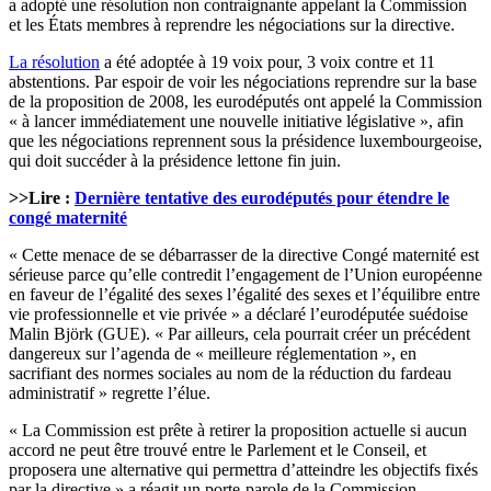
a adopté une résolution non contraignante appelant la Commission
et les États membres à reprendre les négociations sur la directive.
La résolution
a été adoptée à 19 voix pour, 3 voix contre et 11
abstentions. Par espoir de voir les négociations reprendre sur la base
de la proposition de 2008, les eurodéputés ont appelé la Commission
« à lancer immédiatement une nouvelle initiative législative », afin
que les négociations reprennent sous la présidence luxembourgeoise,
qui doit succéder à la présidence lettone fin juin.
>>Lire :
Dernière tentative des eurodéputés pour étendre le
congé maternité
« Cette menace de se débarrasser de la directive Congé maternité est
sérieuse parce qu’elle contredit l’engagement de l’Union européenne
en faveur de l’égalité des sexes l’égalité des sexes et l’équilibre entre
vie professionnelle et vie privée » a déclaré l’eurodéputée suédoise
Malin Björk (GUE). « Par ailleurs, cela pourrait créer un précédent
dangereux sur l’agenda de « meilleure réglementation », en
sacrifiant des normes sociales au nom de la réduction du fardeau
administratif » regrette l’élue.
« La Commission est prête à retirer la proposition actuelle si aucun
accord ne peut être trouvé entre le Parlement et le Conseil, et
proposera une alternative qui permettra d’atteindre les objectifs fixés
par la directive » a réagit un porte-parole de la Commission,