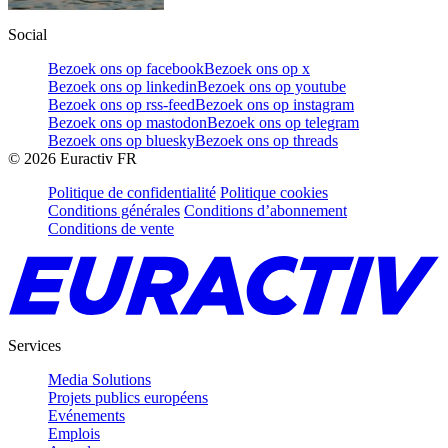
Social
Bezoek ons op facebook
Bezoek ons op x
Bezoek ons op linkedin
Bezoek ons op youtube
Bezoek ons op rss-feed
Bezoek ons op instagram
Bezoek ons op mastodon
Bezoek ons op telegram
Bezoek ons op bluesky
Bezoek ons op threads
©
2026
Euractiv FR
Politique de confidentialité
Politique cookies
Conditions générales
Conditions d’abonnement
Conditions de vente
Services
Media Solutions
Projets publics européens
Evénements
Emplois