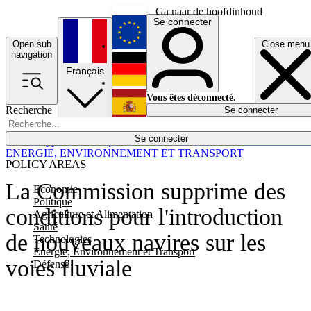
Ga naar de hoofdinhoud
Se connecter
Open sub
Close menu
English
navigation
Français
Deutsch
Vous êtes déconnecté.
Recherche
Se connecter
Español
Lumières éteintes
Se connecter
Rapporteur
Politique
Économie
Newsletters
Evénements
Em
ENERGIE, ENVIRONNEMENT ET TRANSPORT
POLICY AREAS
La Commission supprime des
Economie
Politique
conditions pour l'introduction
Agriculture et Alimentation
Santé
de nouveaux navires sur les
Technologies
Energie, Environnement et Transport
voies fluviale
Défense