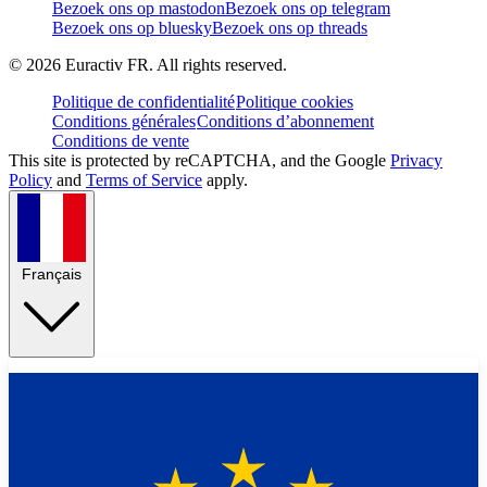
Bezoek ons op mastodon
Bezoek ons op telegram
Bezoek ons op bluesky
Bezoek ons op threads
©
2026
Euractiv FR. All rights reserved.
Politique de confidentialité
Politique cookies
Conditions générales
Conditions d’abonnement
Conditions de vente
This site is protected by reCAPTCHA, and the Google
Privacy
Policy
and
Terms of Service
apply.
Français