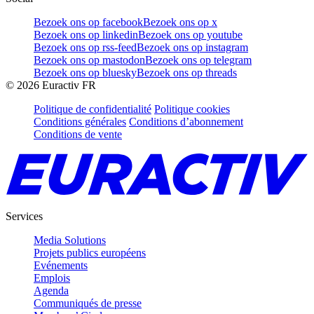
Bezoek ons op facebook
Bezoek ons op x
Bezoek ons op linkedin
Bezoek ons op youtube
Bezoek ons op rss-feed
Bezoek ons op instagram
Bezoek ons op mastodon
Bezoek ons op telegram
Bezoek ons op bluesky
Bezoek ons op threads
©
2026
Euractiv FR
Politique de confidentialité
Politique cookies
Conditions générales
Conditions d’abonnement
Conditions de vente
Services
Media Solutions
Projets publics européens
Evénements
Emplois
Agenda
Communiqués de presse