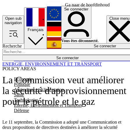
Ga naar de hoofdinhoud
Se connecter
Open sub
Close menu
English
navigation
Français
Deutsch
Vous êtes déconnecté.
Recherche
Se connecter
Español
Lumières éteintes
Se connecter
Rapporteur
Politique
Économie
Newsletters
Evénements
Em
ENERGIE, ENVIRONNEMENT ET TRANSPORT
POLICY AREAS
La Commission veut améliorer
Economie
Politique
la sécurité d'approvisionnement
Agriculture et Alimentation
Santé
pour le pétrole et le gaz
Technologies
Energie, Environnement et Transport
Défense
Le 11 septembre, la Commission a adopté une Communication et
deux propositions de directives destinées à améliorer la sécurité