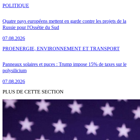
POLITIQUE
Quatre pays européens mettent en garde contre les projets de la
Russie pour l'Ossétie du Sud
07.08.2026
PRO
ENERGIE, ENVIRONNEMENT ET TRANSPORT
Panneaux solaires et puces : Trump impose 15% de taxes sur le
polysilicium
07.08.2026
PLUS DE CETTE SECTION