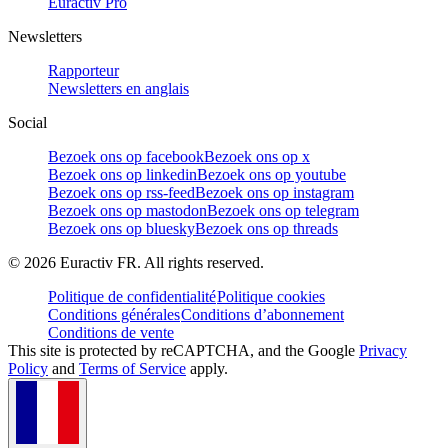
Euractiv Pro
Newsletters
Rapporteur
Newsletters en anglais
Social
Bezoek ons op facebook
Bezoek ons op x
Bezoek ons op linkedin
Bezoek ons op youtube
Bezoek ons op rss-feed
Bezoek ons op instagram
Bezoek ons op mastodon
Bezoek ons op telegram
Bezoek ons op bluesky
Bezoek ons op threads
©
2026
Euractiv FR. All rights reserved.
Politique de confidentialité
Politique cookies
Conditions générales
Conditions d’abonnement
Conditions de vente
This site is protected by reCAPTCHA, and the Google
Privacy
Policy
and
Terms of Service
apply.