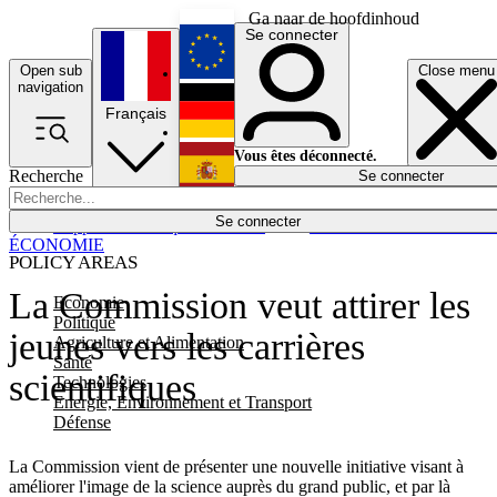
Ga naar de hoofdinhoud
Se connecter
Open sub
Close menu
English
navigation
Français
Deutsch
Vous êtes déconnecté.
Recherche
Se connecter
Español
Lumières éteintes
Se connecter
Rapporteur
Politique
Économie
Newsletters
Evénements
Em
ÉCONOMIE
POLICY AREAS
La Commission veut attirer les
Economie
Politique
jeunes vers les carrières
Agriculture et Alimentation
Santé
scientifiques
Technologies
Energie, Environnement et Transport
Défense
La Commission vient de présenter une nouvelle initiative visant à
améliorer l'image de la science auprès du grand public, et par là