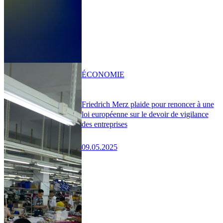
ÉCONOMIE
Friedrich Merz plaide pour renoncer à une
loi européenne sur le devoir de vigilance
des entreprises
09.05.2025