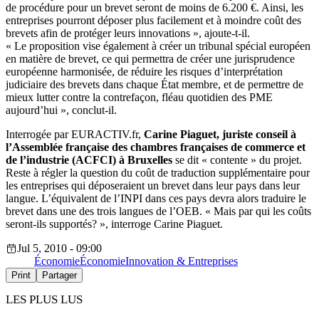
de procédure pour un brevet seront de moins de 6.200 €. Ainsi, les
entreprises pourront déposer plus facilement et à moindre coût des
brevets afin de protéger leurs innovations », ajoute-t-il.
« Le proposition vise également à créer un tribunal spécial européen
en matière de brevet, ce qui permettra de créer une jurisprudence
européenne harmonisée, de réduire les risques d’interprétation
judiciaire des brevets dans chaque État membre, et de permettre de
mieux lutter contre la contrefaçon, fléau quotidien des PME
aujourd’hui », conclut-il.
Interrogée par EURACTIV.fr,
Carine Piaguet, juriste conseil à
l’Assemblée française des chambres françaises de commerce et
de l’industrie (ACFCI) à Bruxelles
se dit « contente » du projet.
Reste à régler la question du coût de traduction supplémentaire pour
les entreprises qui déposeraient un brevet dans leur pays dans leur
langue. L’équivalent de l’INPI dans ces pays devra alors traduire le
brevet dans une des trois langues de l’OEB. « Mais par qui les coûts
seront-ils supportés? », interroge Carine Piaguet.
Jul 5, 2010 - 09:00
Économie
Économie
Innovation & Entreprises
Print
Partager
LES PLUS LUS