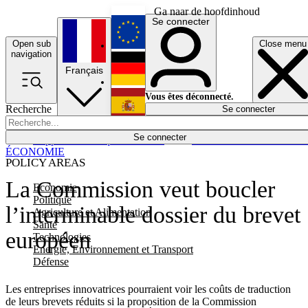
Ga naar de hoofdinhoud
Se connecter
Open sub
Close menu
English
navigation
Français
Deutsch
Vous êtes déconnecté.
Recherche
Se connecter
Español
Lumières éteintes
Se connecter
Rapporteur
Politique
Économie
Newsletters
Evénements
Em
ÉCONOMIE
POLICY AREAS
La Commission veut boucler
Economie
Politique
l’interminable dossier du brevet
Agriculture et Alimentation
Santé
européen
Technologies
Energie, Environnement et Transport
Défense
Les entreprises innovatrices pourraient voir les coûts de traduction
de leurs brevets réduits si la proposition de la Commission