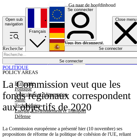
Ga naar de hoofdinhoud
Se connecter
Open sub
Close menu
English
navigation
Français
Deutsch
Vous êtes déconnecté.
Recherche
Se connecter
Español
Lumières éteintes
Se connecter
Rapporteur
Politique
Économie
Newsletters
Evénements
Em
POLITIQUE
POLICY AREAS
La Commission veut que les
Economie
Politique
fonds régionaux correspondent
Agriculture et Alimentation
Santé
aux objectifs de 2020
Technologies
Energie, Environnement et Transport
Défense
La Commission européenne a présenté hier (10 novembre) ses
propositions de réforme de la politique de cohésion de l'UE, reliant