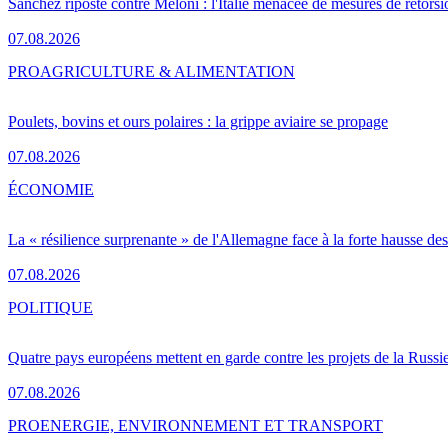
Sánchez riposte contre Meloni : l'Italie menacée de mesures de rétorsi
07.08.2026
PRO
AGRICULTURE & ALIMENTATION
Poulets, bovins et ours polaires : la grippe aviaire se propage
07.08.2026
ÉCONOMIE
La « résilience surprenante » de l'Allemagne face à la forte hausse de
07.08.2026
POLITIQUE
Quatre pays européens mettent en garde contre les projets de la Russi
07.08.2026
PRO
ENERGIE, ENVIRONNEMENT ET TRANSPORT