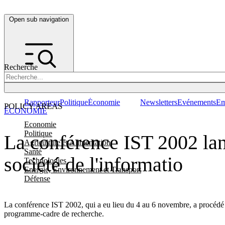
Open sub navigation
Recherche
Rapporteur
Politique
Économie
Newsletters
Evénements
Em
POLICY AREAS
ÉCONOMIE
Economie
Politique
La conférence IST 2002 lan
Agriculture et Alimentation
Santé
société de l'informatio
Technologies
Energie, Environnement et Transport
Défense
La conférence IST 2002, qui a eu lieu du 4 au 6 novembre, a procédé 
programme-cadre de recherche.