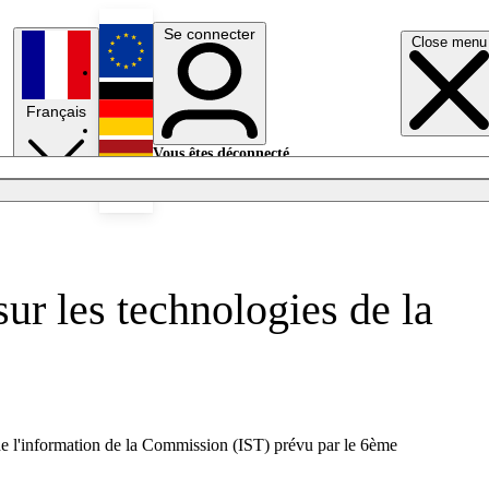
Se connecter
Close menu
English
Français
Deutsch
Vous êtes déconnecté.
Se connecter
Español
Lumières éteintes
r les technologies de la
de l'information de la Commission (IST) prévu par le 6ème