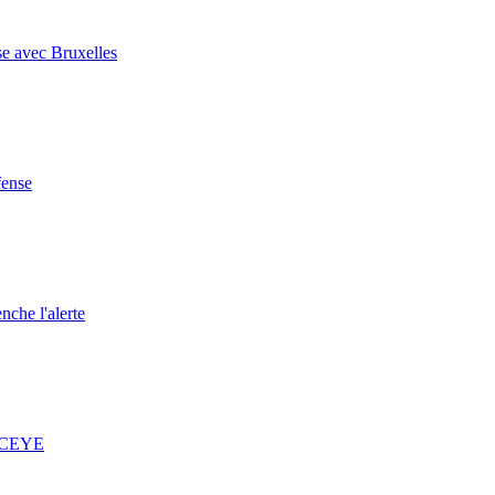
se avec Bruxelles
fense
nche l'alerte
 ICEYE