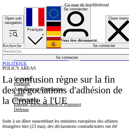
Ga naar de hoofdinhoud
Se connecter
Open sub
Close menu
English
navigation
Français
Deutsch
Vous êtes déconnecté.
Recherche
Se connecter
Español
Lumières éteintes
Se connecter
Rapporteur
Politique
Économie
Newsletters
Evénements
Em
POLITIQUE
POLICY AREAS
La confusion règne sur la fin
Economie
Politique
des négociations d'adhésion de
Agriculture et Alimentation
Santé
la Croatie à l'UE
Technologies
Energie, Environnement et Transport
Défense
Suite à un dîner rassemblant les ministres européens des affaires
étrangères hier (23 mai), des déclarations contradictoires ont été