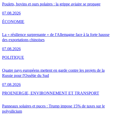
Poulets, bovins et ours polaires : la grippe aviaire se propage
07.08.2026
ÉCONOMIE
La « résilience surprenante » de l'Allemagne face à la forte hausse
des exportations chinoises
07.08.2026
POLITIQUE
Quatre pays européens mettent en garde contre les projets de la
Russie pour l'Ossétie du Sud
07.08.2026
PRO
ENERGIE, ENVIRONNEMENT ET TRANSPORT
Panneaux solaires et puces : Trump impose 15% de taxes sur le
polysilicium