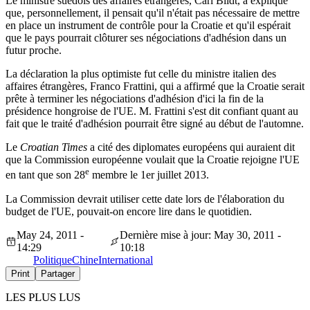
Le ministre suédois des affaires étrangères, Carl Bildt, a expliqué
que, personnellement, il pensait qu'il n'était pas nécessaire de mettre
en place un instrument de contrôle pour la Croatie et qu'il espérait
que le pays pourrait clôturer ses négociations d'adhésion dans un
futur proche.
La déclaration la plus optimiste fut celle du ministre italien des
affaires étrangères, Franco Frattini, qui a affirmé que la Croatie serait
prête à terminer les négociations d'adhésion d'ici la fin de la
présidence hongroise de l'UE. M. Frattini s'est dit confiant quant au
fait que le traité d'adhésion pourrait être signé au début de l'automne.
Le
Croatian Times
a cité des diplomates européens qui auraient dit
que la Commission européenne voulait que la Croatie rejoigne l'UE
e
en tant que son 28
membre le 1er juillet 2013.
La Commission devrait utiliser cette date lors de l'élaboration du
budget de l'UE, pouvait-on encore lire dans le quotidien.
May 24, 2011 -
Dernière mise à jour: May 30, 2011 -
14:29
10:18
Politique
Chine
International
Print
Partager
LES PLUS LUS