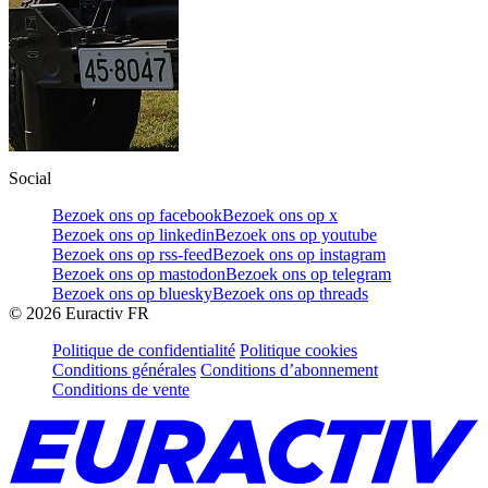
Social
Bezoek ons op facebook
Bezoek ons op x
Bezoek ons op linkedin
Bezoek ons op youtube
Bezoek ons op rss-feed
Bezoek ons op instagram
Bezoek ons op mastodon
Bezoek ons op telegram
Bezoek ons op bluesky
Bezoek ons op threads
©
2026
Euractiv FR
Politique de confidentialité
Politique cookies
Conditions générales
Conditions d’abonnement
Conditions de vente