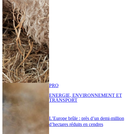
PRO
ENERGIE, ENVIRONNEMENT ET
TRANSPORT
L’Europe brûle : près d’un demi-million
d’hectares réduits en cendres