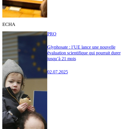
ECHA
PRO
Glyphosate : l’UE lance une nouvelle
évaluation scientifique qui pourrait durer
jusqu’à 21 mois
02.07.2025