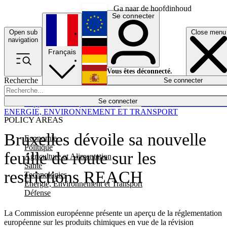
Ga naar de hoofdinhoud
Se connecter
Open sub
Close menu
English
navigation
Français
Deutsch
Vous êtes déconnecté.
Recherche
Se connecter
Español
Lumières éteintes
Se connecter
Rapporteur
Politique
Économie
Newsletters
Evénements
Em
ENERGIE, ENVIRONNEMENT ET TRANSPORT
POLICY AREAS
Bruxelles dévoile sa nouvelle
Economie
Politique
feuille de route sur les
Agriculture et Alimentation
Santé
restrictions REACH
Technologies
Energie, Environnement et Transport
Défense
La Commission européenne présente un aperçu de la réglementation
européenne sur les produits chimiques en vue de la révision