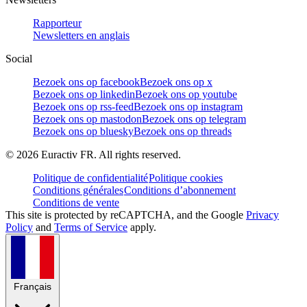
Rapporteur
Newsletters en anglais
Social
Bezoek ons op facebook
Bezoek ons op x
Bezoek ons op linkedin
Bezoek ons op youtube
Bezoek ons op rss-feed
Bezoek ons op instagram
Bezoek ons op mastodon
Bezoek ons op telegram
Bezoek ons op bluesky
Bezoek ons op threads
©
2026
Euractiv FR. All rights reserved.
Politique de confidentialité
Politique cookies
Conditions générales
Conditions d’abonnement
Conditions de vente
This site is protected by reCAPTCHA, and the Google
Privacy
Policy
and
Terms of Service
apply.
Français