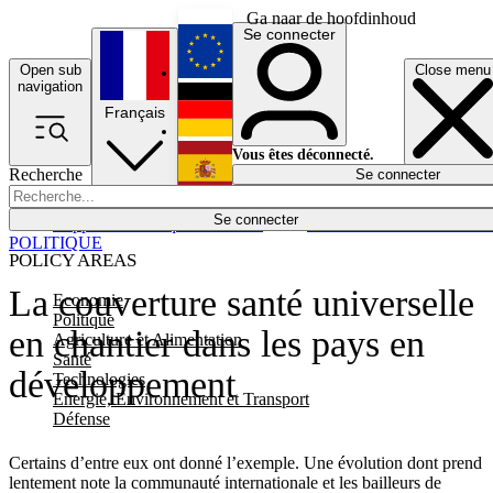
Ga naar de hoofdinhoud
Se connecter
Open sub
Close menu
English
navigation
Français
Deutsch
Vous êtes déconnecté.
Recherche
Se connecter
Español
Lumières éteintes
Se connecter
Rapporteur
Politique
Économie
Newsletters
Evénements
Em
POLITIQUE
POLICY AREAS
La couverture santé universelle
Economie
Politique
en chantier dans les pays en
Agriculture et Alimentation
Santé
développement
Technologies
Energie, Environnement et Transport
Défense
Certains d’entre eux ont donné l’exemple. Une évolution dont prend
lentement note la communauté internationale et les bailleurs de