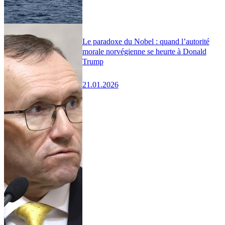
Le paradoxe du Nobel : quand l’autorité
morale norvégienne se heurte à Donald
Trump
21.01.2026