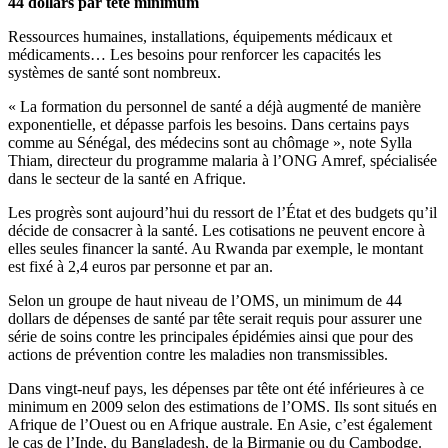
44 dollars par tête minimum
Ressources humaines, installations, équipements médicaux et
médicaments… Les besoins pour renforcer les capacités les
systèmes de santé sont nombreux.
« La formation du personnel de santé a déjà augmenté de manière
exponentielle, et dépasse parfois les besoins. Dans certains pays
comme au Sénégal, des médecins sont au chômage », note Sylla
Thiam, directeur du programme malaria à l’ONG Amref, spécialisée
dans le secteur de la santé en Afrique.
Les progrès sont aujourd’hui du ressort de l’État et des budgets qu’il
décide de consacrer à la santé. Les cotisations ne peuvent encore à
elles seules financer la santé. Au Rwanda par exemple, le montant
est fixé à 2,4 euros par personne et par an.
Selon un groupe de haut niveau de l’OMS, un minimum de 44
dollars de dépenses de santé par tête serait requis pour assurer une
série de soins contre les principales épidémies ainsi que pour des
actions de prévention contre les maladies non transmissibles.
Dans vingt-neuf pays, les dépenses par tête ont été inférieures à ce
minimum en 2009 selon des estimations de l’OMS. Ils sont situés en
Afrique de l’Ouest ou en Afrique australe. En Asie, c’est également
le cas de l’Inde, du Bangladesh, de la Birmanie ou du Cambodge.