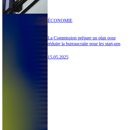
ÉCONOMIE
La Commission prépare un plan pour
réduire la bureaucratie pour les start-ups
15.05.2025