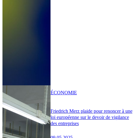
ÉCONOMIE
Friedrich Merz plaide pour renoncer à une
loi européenne sur le devoir de vigilance
des entreprises
09.05.2025