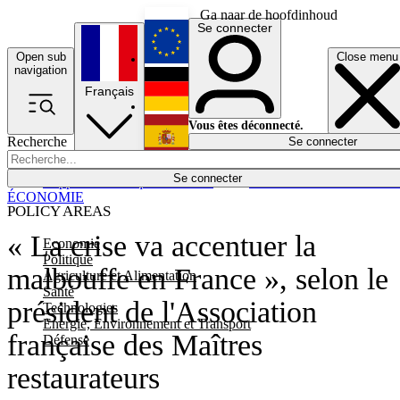
Ga naar de hoofdinhoud
Se connecter
Open sub
Close menu
English
navigation
Français
Deutsch
Vous êtes déconnecté.
Recherche
Se connecter
Español
Lumières éteintes
Se connecter
Rapporteur
Politique
Économie
Newsletters
Evénements
Em
ÉCONOMIE
POLICY AREAS
« La crise va accentuer la
Economie
Politique
malbouffe en France », selon le
Agriculture et Alimentation
Santé
président de l'Association
Technologies
Energie, Environnement et Transport
française des Maîtres
Défense
restaurateurs