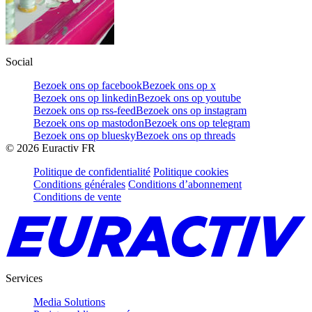
Social
Bezoek ons op facebook
Bezoek ons op x
Bezoek ons op linkedin
Bezoek ons op youtube
Bezoek ons op rss-feed
Bezoek ons op instagram
Bezoek ons op mastodon
Bezoek ons op telegram
Bezoek ons op bluesky
Bezoek ons op threads
©
2026
Euractiv FR
Politique de confidentialité
Politique cookies
Conditions générales
Conditions d’abonnement
Conditions de vente
Services
Media Solutions