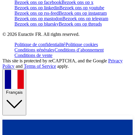
Bezoek ons op facebook
Bezoek ons op x
Bezoek ons op linkedin
Bezoek ons op youtube
Bezoek ons op rss-feed
Bezoek ons op instagram
Bezoek ons op mastodon
Bezoek ons op telegram
Bezoek ons op bluesky
Bezoek ons op threads
©
2026
Euractiv FR. All rights reserved.
Politique de confidentialité
Politique cookies
Conditions générales
Conditions d’abonnement
Conditions de vente
This site is protected by reCAPTCHA, and the Google
Privacy
Policy
and
Terms of Service
apply.
Français