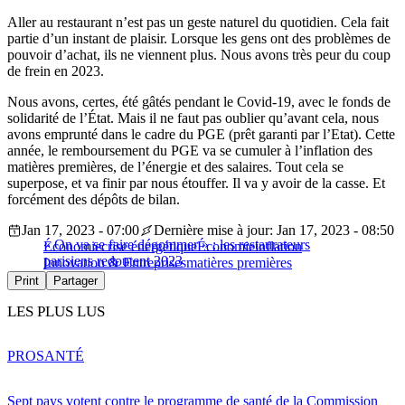
Aller au restaurant n’est pas un geste naturel du quotidien. Cela fait
partie d’un instant de plaisir. Lorsque les gens ont des problèmes de
pouvoir d’achat, ils ne viennent plus. Nous avons très peur du coup
de frein en 2023.
Nous avons, certes, été gâtés pendant le Covid-19, avec le fonds de
solidarité de l’État. Mais il ne faut pas oublier qu’avant cela, nous
avons emprunté dans le cadre du PGE (prêt garanti par l’Etat). Cette
année, le remboursement du PGE va se cumuler à l’inflation des
matières premières, de l’énergie et des salaires. Tout cela se
superpose, et va finir par nous étouffer. Il va y avoir de la casse. Et
forcément des dépôts de bilan.
Jan 17, 2023 - 07:00
Dernière mise à jour: Jan 17, 2023 - 08:50
« On va se faire dégommer » : les restaurateurs
Économie
crise énergétique
Économie
inflation
parisiens redoutent 2023
Innovation & Entreprises
matières premières
Print
Partager
LES PLUS LUS
PRO
SANTÉ
Sept pays votent contre le programme de santé de la Commission