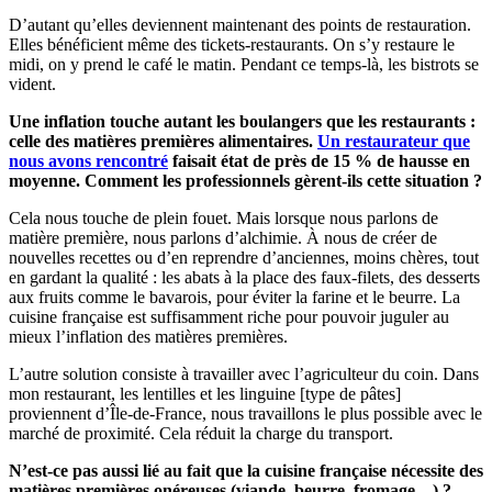
D’autant qu’elles deviennent maintenant des points de restauration.
Elles bénéficient même des tickets-restaurants. On s’y restaure le
midi, on y prend le café le matin. Pendant ce temps-là, les bistrots se
vident.
Une inflation touche autant les boulangers que les restaurants :
celle des matières premières alimentaires.
Un restaurateur que
nous avons rencontré
faisait état de près de 15 % de hausse en
moyenne. Comment les professionnels gèrent-ils cette situation ?
Cela nous touche de plein fouet. Mais lorsque nous parlons de
matière première, nous parlons d’alchimie. À nous de créer de
nouvelles recettes ou d’en reprendre d’anciennes, moins chères, tout
en gardant la qualité : les abats à la place des faux-filets, des desserts
aux fruits comme le bavarois, pour éviter la farine et le beurre. La
cuisine française est suffisamment riche pour pouvoir juguler au
mieux l’inflation des matières premières.
L’autre solution consiste à travailler avec l’agriculteur du coin. Dans
mon restaurant, les lentilles et les linguine [type de pâtes]
proviennent d’Île-de-France, nous travaillons le plus possible avec le
marché de proximité. Cela réduit la charge du transport.
N’est-ce pas aussi lié au fait que la cuisine française nécessite des
matières premières onéreuses (viande, beurre, fromage…) ?