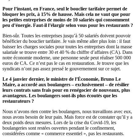
Pour l’instant, en France, seul le bouclier tarifaire permet de
bloquer les prix, à 15% de hausse. Mais cela ne vaut que pour
les petites entreprises de moins de 10 salariés qui consomment
peu d’énergie. Faut-il l’élargir selon vous pour les restaurants ?
Bien-sûr. Toutes les entreprises jusqu’à 50 salariés doivent pouvoir
bénéficier du bouclier tarifaire. Je vais même aller plus loin : il faut
baisser les charges sociales pour toutes les entreprises dont la masse
salariale se trouve entre 30 et 40 % du chiffre d’affaires (CA). Dans
notre économie moderne, une personne seule peut réaliser 500 000
euros de CA. Ce n’est pas le cas en restauration. Je trouve que les
syndicats n’ont pas assez pressé le gouvernement sur ce sujet.
Le 4 janvier dernier, le ministre de l’Économie, Bruno Le
Maire, a accordé aux boulangers – exclusivement – de résilier
leurs contrats sans frais pour en renégocier de nouveaux, plus
avantageux. Les boulangers sont-ils plus écoutés que les
restaurateurs ?
Nous n’avons rien contre les boulangers, nous travaillons avec eux,
nous avons besoin de leur pain. Mais force est de constater qu’il y a
deux poids deux mesures. Lors de la crise du Covid-19, les
boulangeries sont restées ouvertes pendant le confinement,
considérées comme « commerce essentiel », pas les restaurants.