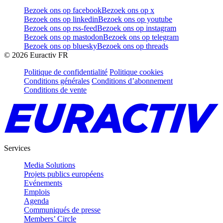
Bezoek ons op facebook
Bezoek ons op x
Bezoek ons op linkedin
Bezoek ons op youtube
Bezoek ons op rss-feed
Bezoek ons op instagram
Bezoek ons op mastodon
Bezoek ons op telegram
Bezoek ons op bluesky
Bezoek ons op threads
©
2026
Euractiv FR
Politique de confidentialité
Politique cookies
Conditions générales
Conditions d’abonnement
Conditions de vente
Services
Media Solutions
Projets publics européens
Evénements
Emplois
Agenda
Communiqués de presse
Members’ Circle