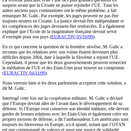
suspens avant que la Croatie ne puisse rejoindre l’UE. Tous les
autres anciens pays communistes ont le même problème, a fait
remarquer M. Galic. Par exemple, les juges peuvent ne pas être
toujours neutres en Croatie. La justice devrait être indépendante et
les compétences des juges devraient être renforcées. Il a également
expliqué que l’Ecole de la magistrature française devrait servir
d’exemple pour son pays (
EURACTIV 05/10/09
).
En ce qui concerne la question de la frontière slovène, M. Galic a
reconnu que les relations avec son voisin étaient devenues plus
difficiles depuis 2004, date à laquelle la Slovénie a rejoint l’UE.
Cependant, il pense que les deux gouvernements peuvent remercier
la médiation de l’UE et des Etats-Unis pour trouver un compromis
(
EURACTIV 04/11/09
).
Nous verrons bien si les deux parlements acceptent cette solution, a
dit M. Galic.
Interrogé cette fois sur la coopération militaire, M. Galic a déclaré
que l’Europe devrait aller de l’avant dans le développement de sa
défense. Si l’Europe veut conserver son identité militaire, elle devrait
garder de bonnes relations avec les Etats-Unis et également créer ses
propres moyens de défense, a dit l’ambassadeur. Les américains sont
toujours les bienvenus en Europe, a-t-il ajouté, notant que l’OTAN
est une communauté de valeurs et aussi une source de solidarité