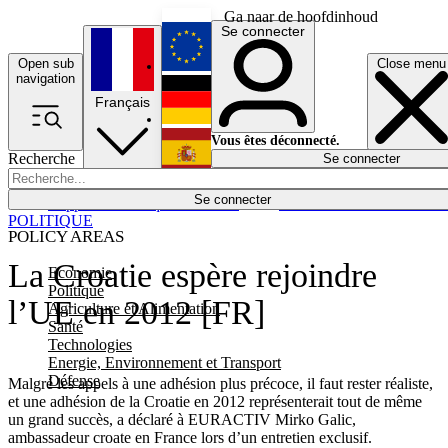
Ga naar de hoofdinhoud
Se connecter
Open sub
Close menu
English
navigation
Français
Deutsch
Vous êtes déconnecté.
Recherche
Se connecter
Español
Lumières éteintes
Se connecter
Rapporteur
Politique
Économie
Newsletters
Evénements
Em
POLITIQUE
POLICY AREAS
La Croatie espère rejoindre
Economie
Politique
l’UE en 2012 [FR]
Agriculture et Alimentation
Santé
Technologies
Energie, Environnement et Transport
Défense
Malgré les appels à une adhésion plus précoce, il faut rester réaliste,
et une adhésion de la Croatie en 2012 représenterait tout de même
un grand succès, a déclaré à EURACTIV Mirko Galic,
ambassadeur croate en France lors d’un entretien exclusif.