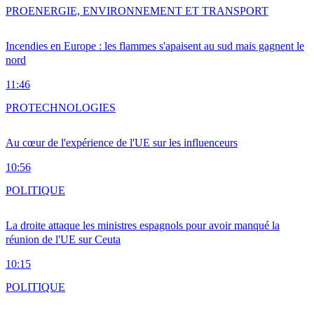
PRO
ENERGIE, ENVIRONNEMENT ET TRANSPORT
Incendies en Europe : les flammes s'apaisent au sud mais gagnent le
nord
11:46
PRO
TECHNOLOGIES
Au cœur de l'expérience de l'UE sur les influenceurs
10:56
POLITIQUE
La droite attaque les ministres espagnols pour avoir manqué la
réunion de l'UE sur Ceuta
10:15
POLITIQUE