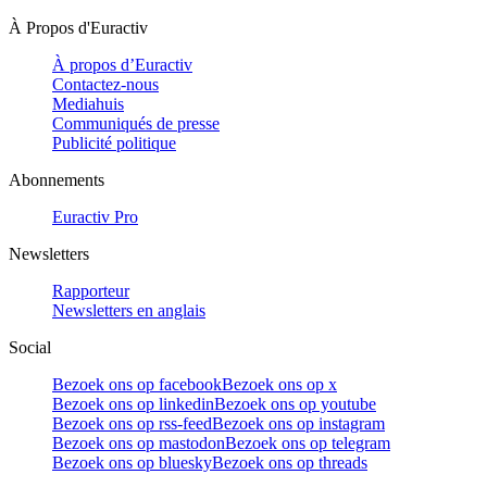
À Propos d'Euractiv
À propos d’Euractiv
Contactez-nous
Mediahuis
Communiqués de presse
Publicité politique
Abonnements
Euractiv Pro
Newsletters
Rapporteur
Newsletters en anglais
Social
Bezoek ons op facebook
Bezoek ons op x
Bezoek ons op linkedin
Bezoek ons op youtube
Bezoek ons op rss-feed
Bezoek ons op instagram
Bezoek ons op mastodon
Bezoek ons op telegram
Bezoek ons op bluesky
Bezoek ons op threads