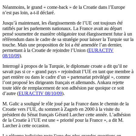
Néanmoins, le grand « come-back » de la Croatie dans l’Europe
n’est pas loin, a-t-il déclaré.
Jusqu’à maintenant, les élargissements de l’UE ont toujours été
ratifiés par les parlements nationaux. La France avait au départ
pensé soumettre de manière obligatoire tout élargissement futur à un
référendum dans le cadre de sa stratégie pour laisser la Turquie sur la
touche. Mais une proposition de loi a été amendée l’an dernier,
permettant à la Croatie de rejoindre l’Union (
EURACTIV
08/10/09
).
Interrogé à propos de la Turquie, le diplomate croate a dit qu’il ne
savait pas si ce « grand pays » rejoindrait l’UE en tant que membre à
part entière ou dans le cadre d’un « partenariat privilégié », comme
l’ont proposé les dirigeants français et allemands. Ankara rejette
toute idée de remplacement de son adhésion par quoique ce soit
d’autre (
EURACTIV 08/10/09
).
M. Galic a souligné le rôle joué par la France dans le chemin de la
Croatie vers l’UE, du sommet à Zagreb en 2000 à la visite du
président du Sénat français Gérard Larcher cette année. L’adhésion
de la Croatie à l’UE est une « priorité pour la France », a dit M.
Larcher à cette occasion.
La réforme judiciaire reste l’une des plus grandes questions en