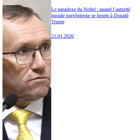
Le paradoxe du Nobel : quand l’autorité
morale norvégienne se heurte à Donald
Trump
21.01.2026