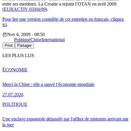
entre ses membres. La Croatie a rejoint l’OTAN en avril 2009
(
EURACTIV 03/04/09
).
Pour lire une version complète de cet entretien en français, cliquez
ici
.
Nov 6, 2009 - 08:50
Politique
Chine
International
Print
Partager
LES PLUS LUS
ÉCONOMIE
Merci la Chine : elle a sauvé l’économie mondiale
27.07.2026
POLITIQUE
Une enclave espagnole dépassée par l'afflux de migrants arrivant par
la mer