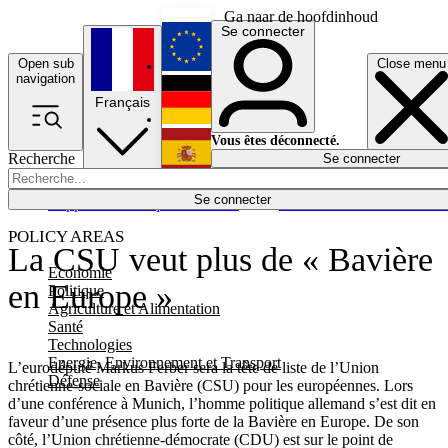
Ga naar de hoofdinhoud
Se connecter
Open sub
Close menu
English
navigation
Français
Deutsch
Vous êtes déconnecté.
Recherche
Se connecter
Español
Lumières éteintes
Se connecter
Rapporteur
Politique
Économie
Newsletters
Evénements
Em
POLICY AREAS
La CSU veut plus de « Bavière
Economie
en Europe »
Politique
Agriculture et Alimentation
Santé
Technologies
Energie, Environnement et Transport
L’eurodéputé Markus Ferber sera la tête de liste de l’Union
Défense
chrétienne-sociale en Bavière (CSU) pour les européennes. Lors
d’une conférence à Munich, l’homme politique allemand s’est dit en
faveur d’une présence plus forte de la Bavière en Europe. De son
côté, l’Union chrétienne-démocrate (CDU) est sur le point de