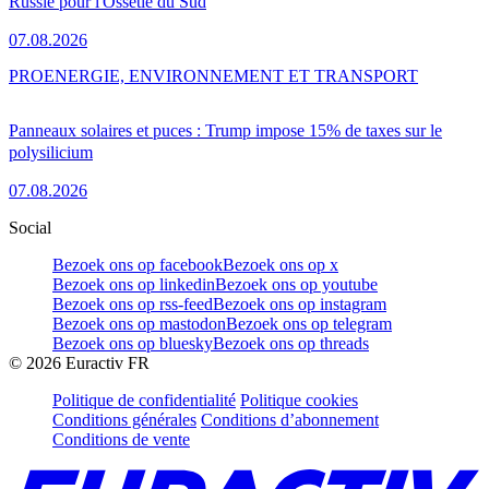
Russie pour l'Ossétie du Sud
07.08.2026
PRO
ENERGIE, ENVIRONNEMENT ET TRANSPORT
Panneaux solaires et puces : Trump impose 15% de taxes sur le
polysilicium
07.08.2026
Social
Bezoek ons op facebook
Bezoek ons op x
Bezoek ons op linkedin
Bezoek ons op youtube
Bezoek ons op rss-feed
Bezoek ons op instagram
Bezoek ons op mastodon
Bezoek ons op telegram
Bezoek ons op bluesky
Bezoek ons op threads
©
2026
Euractiv FR
Politique de confidentialité
Politique cookies
Conditions générales
Conditions d’abonnement
Conditions de vente