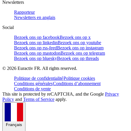
Newsletters
Rapporteur
Newsletters en anglais
Social
Bezoek ons op facebook
Bezoek ons op x
Bezoek ons op linkedin
Bezoek ons op youtube
Bezoek ons op rss-feed
Bezoek ons op instagram
Bezoek ons op mastodon
Bezoek ons op telegram
Bezoek ons op bluesky
Bezoek ons op threads
©
2026
Euractiv FR. All rights reserved.
Politique de confidentialité
Politique cookies
Conditions générales
Conditions d’abonnement
Conditions de vente
This site is protected by reCAPTCHA, and the Google
Privacy
Policy
and
Terms of Service
apply.
Français