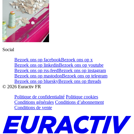
Social
Bezoek ons op facebook
Bezoek ons op x
Bezoek ons op linkedin
Bezoek ons op youtube
Bezoek ons op rss-feed
Bezoek ons op instagram
Bezoek ons op mastodon
Bezoek ons op telegram
Bezoek ons op bluesky
Bezoek ons op threads
©
2026
Euractiv FR
Politique de confidentialité
Politique cookies
Conditions générales
Conditions d’abonnement
Conditions de vente