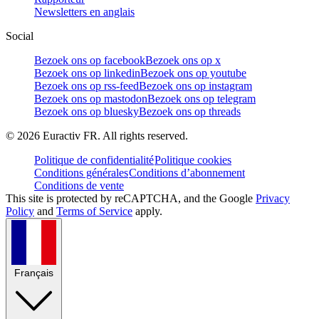
Newsletters en anglais
Social
Bezoek ons op facebook
Bezoek ons op x
Bezoek ons op linkedin
Bezoek ons op youtube
Bezoek ons op rss-feed
Bezoek ons op instagram
Bezoek ons op mastodon
Bezoek ons op telegram
Bezoek ons op bluesky
Bezoek ons op threads
©
2026
Euractiv FR. All rights reserved.
Politique de confidentialité
Politique cookies
Conditions générales
Conditions d’abonnement
Conditions de vente
This site is protected by reCAPTCHA, and the Google
Privacy
Policy
and
Terms of Service
apply.
Français