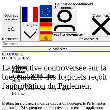
Ga naar de hoofdinhoud
Se connecter
Open sub
Close menu
English
navigation
Français
Deutsch
Vous êtes déconnecté.
Recherche
Se connecter
Español
Lumières éteintes
Se connecter
Rapporteur
Politique
Économie
Newsletters
Evénements
Em
ÉCONOMIE
POLICY AREAS
La directive controversée sur la
Economie
Politique
brevetabilité des logiciels reçoit
Agriculture et Alimentation
Santé
l'approbation du Parlement
Technologies
Energie, Environnement et Transport
Défense
Mettant fin à plusieurs mois de discussion houleuse, le Parlement a
approuvé le 24 septembre une directive réglementant l'application