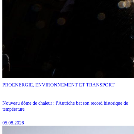
PRO
ENERGIE, ENVIRONNEMENT ET TRANSPORT
Nouveau dôme de chaleur : l’Autriche bat son record historique de
température
05.08.2026