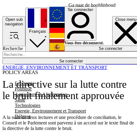
Ga naar de hoofdinhoud
Se connecter
Open sub
Close menu
English
navigation
Français
Deutsch
Vous êtes déconnecté.
Recherche
Se connecter
Español
Lumières éteintes
Se connecter
Rapporteur
Politique
Économie
Newsletters
Evénements
Em
ENERGIE, ENVIRONNEMENT ET TRANSPORT
POLICY AREAS
La directive sur la lutte contre
Economie
Politique
le bruit finalement approuvée
Agriculture et Alimentation
Santé
Technologies
Energie, Environnement et Transport
Défense
A la suite de deux lectures et une procédure de conciliation, le
Conseil et le Parlement sont parvenu à un accord sur le texte final de
la directive de la lutte contre le bruit.