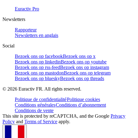
Euractiv Pro
Newsletters
Rapporteur
Newsletters en anglais
Social
Bezoek ons op facebook
Bezoek ons op x
Bezoek ons op linkedin
Bezoek ons op youtube
Bezoek ons op rss-feed
Bezoek ons op instagram
Bezoek ons op mastodon
Bezoek ons op telegram
Bezoek ons op bluesky
Bezoek ons op threads
©
2026
Euractiv FR. All rights reserved.
Politique de confidentialité
Politique cookies
Conditions générales
Conditions d’abonnement
Conditions de vente
This site is protected by reCAPTCHA, and the Google
Privacy
Policy
and
Terms of Service
apply.