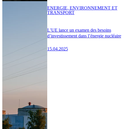
ENERGIE, ENVIRONNEMENT ET
TRANSPORT
L’UE lance un examen des besoins
d’investissement dans l’énergie nucléaire
15.04.2025