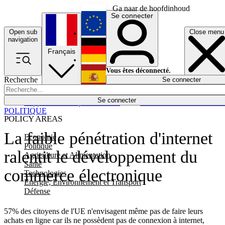
Ga naar de hoofdinhoud
Se connecter
Open sub
Close menu
English
navigation
Français
Deutsch
Vous êtes déconnecté.
Recherche
Se connecter
Español
Lumières éteintes
Se connecter
Rapporteur
Politique
Économie
Newsletters
Evénements
Em
POLITIQUE
POLICY AREAS
La faible pénétration d'internet
Economie
Politique
ralentit le développement du
Agriculture et Alimentation
Santé
commerce électronique
Technologies
Energie, Environnement et Transport
Défense
57% des citoyens de l'UE n'envisagent même pas de faire leurs
achats en ligne car ils ne possèdent pas de connexion à internet,