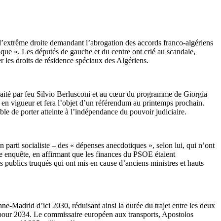
d’extrême droite demandant l’abrogation des accords franco-algériens
que ». Les députés de gauche et du centre ont crié au scandale,
 les droits de résidence spéciaux des Algériens.
haité par feu Silvio Berlusconi et au cœur du programme de Giorgia
 en vigueur et fera l’objet d’un référendum au printemps prochain.
ble de porter atteinte à l’indépendance du pouvoir judiciaire.
 parti socialiste – des « dépenses anecdotiques », selon lui, qui n’ont
ne enquête, en affirmant que les finances du PSOE étaient
s publics truqués qui ont mis en cause d’anciens ministres et hauts
e-Madrid d’ici 2030, réduisant ainsi la durée du trajet entre les deux
vue pour 2034. Le commissaire européen aux transports, Apostolos