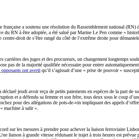
ale française a soutenu une résolution du Rassemblement national (RN) 
ive du RN à être adoptée, a été salué par Marine Le Pen comme « histori
entre-droit de s’être rangé du côté de l’extrême droite pour démanteler
les carrières des juges et des procureurs, un changement longtemps sou
ose pas de la majorité qualifiée nécessaire pour entrer automatiquement
 opposants ont averti
qu’il s’agissait d’une « prise de pouvoir » suscepti
déclaré jeudi avoir reçu de petits paiements en espèces de la part de son
rruption et a défendu sa femme et son frère, tous deux sous le coup d’u
ánchez pour des allégations de pots-de-vin impliquant des appels d’offre
 « machine à salir ».
d sur les mesures à prendre pour achever la liaison ferroviaire Lisbonn
. Une liaison à grande vitesse réduisant le trajet à trois heures est pré