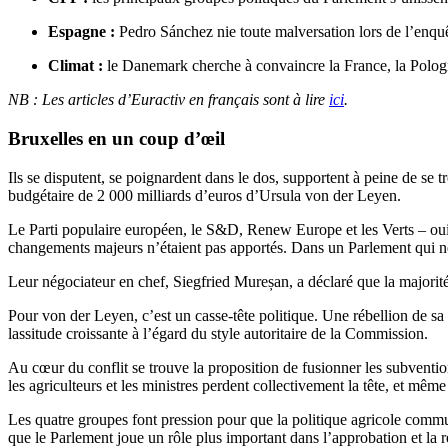
Espagne :
Pedro Sánchez nie toute malversation lors de l’enquê
Climat :
le Danemark cherche à convaincre la France, la Pologne
NB : Les articles d’Euractiv en français sont à lire
ici
.
Bruxelles en un coup d’œil
Ils se disputent, se poignardent dans le dos, supportent à peine de se
budgétaire de 2 000 milliards d’euros d’Ursula von der Leyen.
Le Parti populaire européen, le S&D, Renew Europe et les Verts – oui,
changements majeurs n’étaient pas apportés. Dans un Parlement qui ne p
Leur négociateur en chef, Siegfried Mureșan, a déclaré que la majorité 
Pour von der Leyen, c’est un casse-tête politique. Une rébellion de sa
lassitude croissante à l’égard du style autoritaire de la Commission.
Au cœur du conflit se trouve la proposition de fusionner les subventio
les agriculteurs et les ministres perdent collectivement la tête, et même
Les quatre groupes font pression pour que la politique agricole commu
que le Parlement joue un rôle plus important dans l’approbation et la