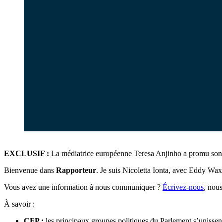
EXCLUSIF :
La médiatrice européenne Teresa Anjinho a promu son ch
Bienvenue dans
Rapporteur
. Je suis Nicoletta Ionta, avec Eddy Wax
Vous avez une information à nous communiquer ?
Écrivez-nous
, nous
À savoir :
CFP :
les principaux groupes politiques du Parlement s’unissen