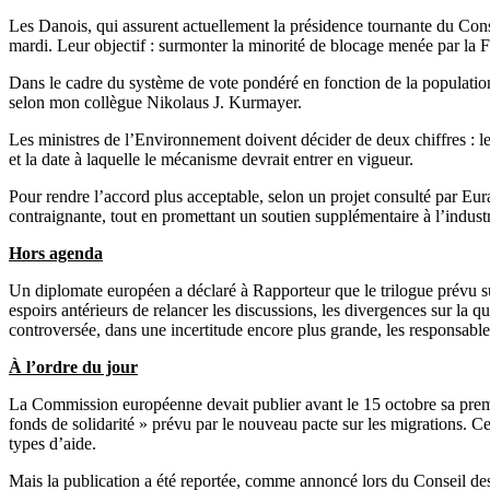
Les Danois, qui assurent actuellement la présidence tournante du Con
mardi. Leur objectif : surmonter la minorité de blocage menée par la Fr
Dans le cadre du système de vote pondéré en fonction de la population
selon mon collègue Nikolaus J. Kurmayer.
Les ministres de l’Environnement doivent décider de deux chiffres : l
et la date à laquelle le mécanisme devrait entrer en vigueur.
Pour rendre l’accord plus acceptable, selon un projet consulté par Eura
contraignante, tout en promettant un soutien supplémentaire à l’industr
Hors agenda
Un diplomate européen a déclaré à Rapporteur que le trilogue prévu s
espoirs antérieurs de relancer les discussions, les divergences sur la q
controversée, dans une incertitude encore plus grande, les responsable
À l’ordre du jour
La Commission européenne devait publier avant le 15 octobre sa premi
fonds de solidarité » prévu par le nouveau pacte sur les migrations. C
types d’aide.
Mais la publication a été reportée, comme annoncé lors du Conseil des a