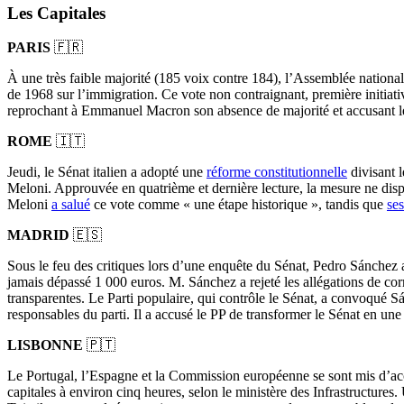
Les Capitales
PARIS
🇫🇷
À une très faible majorité (185 voix contre 184), l’Assemblée nation
de 1968 sur l’immigration. Ce vote non contraignant, première initiat
reprochant à Emmanuel Macron son absence de majorité et accusant le c
ROME
🇮🇹
Jeudi, le Sénat italien a adopté une
réforme constitutionnelle
divisant 
Meloni. Approuvée en quatrième et dernière lecture, la mesure ne disp
Meloni
a salué
ce vote comme « une étape historique », tandis que
ses
MADRID
🇪🇸
Sous le feu des critiques lors d’une enquête du Sénat, Pedro Sánchez a 
jamais dépassé 1 000 euros. M. Sánchez a rejeté les allégations de co
transparentes. Le Parti populaire, qui contrôle le Sénat, a convoqué S
responsables du parti. Il a accusé le PP de transformer le Sénat en une
LISBONNE
🇵🇹
Le Portugal, l’Espagne et la Commission européenne se sont mis d’accor
capitales à environ cinq heures, selon le ministère des Infrastructures