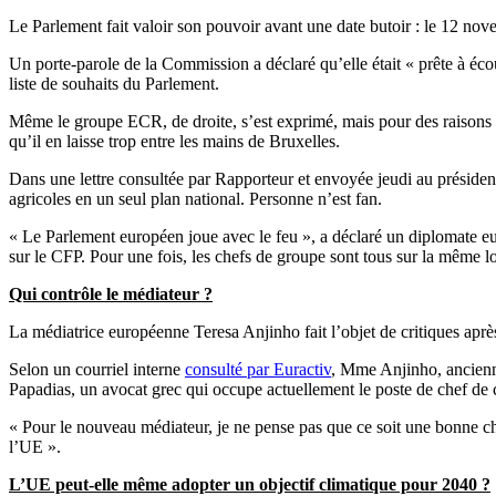
Le Parlement fait valoir son pouvoir avant une date butoir : le 12 nov
Un porte-parole de la Commission a déclaré qu’elle était « prête à écout
liste de souhaits du Parlement.
Même le groupe ECR, de droite, s’est exprimé, mais pour des raisons trè
qu’il en laisse trop entre les mains de Bruxelles.
Dans une lettre consultée par Rapporteur et envoyée jeudi au préside
agricoles en un seul plan national. Personne n’est fan.
« Le Parlement européen joue avec le feu », a déclaré un diplomate eu
sur le CFP. Pour une fois, les chefs de groupe sont tous sur la même 
Qui contrôle le médiateur ?
La médiatrice européenne Teresa Anjinho fait l’objet de critiques aprè
Selon un courriel interne
consulté par Euractiv
, Mme Anjinho, ancienne
Papadias, un avocat grec qui occupe actuellement le poste de chef de 
« Pour le nouveau médiateur, je ne pense pas que ce soit une bonne chos
l’UE ».
L’UE peut-elle même adopter un objectif climatique pour 2040 ?