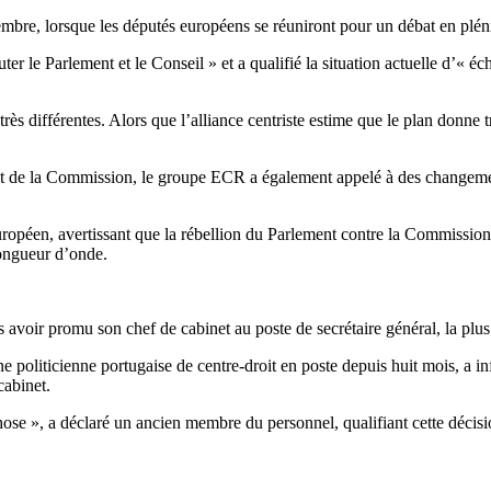
embre, lorsque les députés européens se réuniront pour un débat en plén
er le Parlement et le Conseil » et a qualifié la situation actuelle d’« éch
s différentes. Alors que l’alliance centriste estime que le plan donne t
nt de la Commission, le groupe ECR a également appelé à des changement
ropéen, avertissant que la rébellion du Parlement contre la Commission 
longueur d’onde.
s avoir promu son chef de cabinet au poste de secrétaire général, la plu
 politicienne portugaise de centre-droit en poste depuis huit mois, a i
cabinet.
e », a déclaré un ancien membre du personnel, qualifiant cette décision 