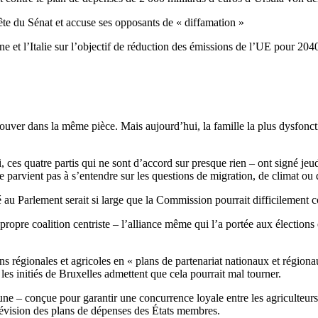
te du Sénat et accuse ses opposants de « diffamation »
 et l’Italie sur l’objectif de réduction des émissions de l’UE pour 204
 trouver dans la même pièce. Mais aujourd’hui, la famille la plus dysfon
 ces quatre partis qui ne sont d’accord sur presque rien – ont signé je
arvient pas à s’entendre sur les questions de migration, de climat ou de
au Parlement serait si large que la Commission pourrait difficilement co
 propre coalition centriste – l’alliance même qui l’a portée aux électio
ns régionales et agricoles en « plans de partenariat nationaux et région
 les initiés de Bruxelles admettent que cela pourrait mal tourner.
ne – conçue pour garantir une concurrence loyale entre les agriculteurs
 révision des plans de dépenses des États membres.