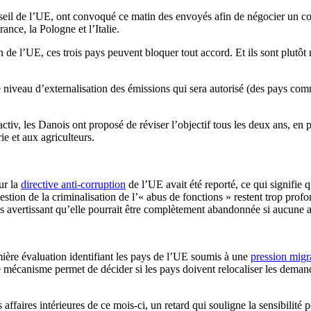
seil de l’UE, ont convoqué ce matin des envoyés afin de négocier un c
ance, la Pologne et l’Italie.
 de l’UE, ces trois pays peuvent bloquer tout accord. Et ils sont plutôt
e niveau d’externalisation des émissions qui sera autorisé (des pays co
ctiv, les Danois ont proposé de réviser l’objectif tous les deux ans, en 
ie et aux agriculteurs.
ur la
directive anti-corruption
de l’UE avait été reporté, ce qui signifie
uestion de la criminalisation de l’« abus de fonctions » restent trop prof
s avertissant qu’elle pourrait être complètement abandonnée si aucune av
ère évaluation identifiant les pays de l’UE soumis à une
pression migr
e mécanisme permet de décider si les pays doivent relocaliser les demand
ffaires intérieures de ce mois-ci, un retard qui souligne la sensibilité 