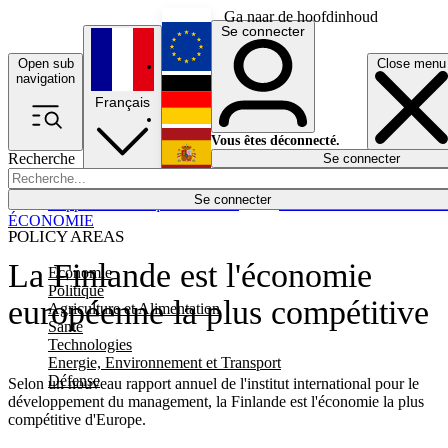
Ga naar de hoofdinhoud
Se connecter
Open sub
Close menu
English
navigation
Français
Deutsch
Vous êtes déconnecté.
Recherche
Se connecter
Español
Lumières éteintes
Se connecter
Rapporteur
Politique
Économie
Newsletters
Evénements
Em
ÉCONOMIE
POLICY AREAS
La Finlande est l'économie
Economie
Politique
européenne la plus compétitive
Agriculture et Alimentation
Santé
Technologies
Energie, Environnement et Transport
Défense
Selon un nouveau rapport annuel de l'institut international pour le
développement du management, la Finlande est l'économie la plus
compétitive d'Europe.