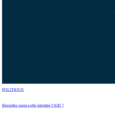
POLITIQUE
Bruxelles osera-t-elle interdire l'AfD ?