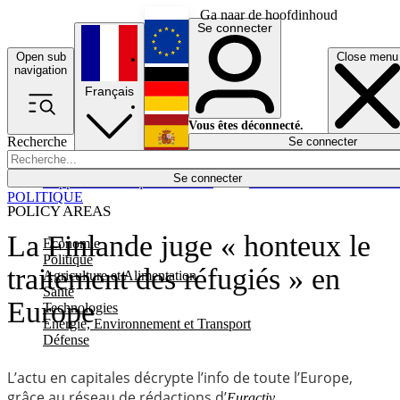
Ga naar de hoofdinhoud
Se connecter
Open sub
Close menu
English
navigation
Français
Deutsch
Vous êtes déconnecté.
Recherche
Se connecter
Español
Lumières éteintes
Se connecter
Rapporteur
Politique
Économie
Newsletters
Evénements
Em
POLITIQUE
POLICY AREAS
La Finlande juge « honteux le
Economie
Politique
traitement des réfugiés » en
Agriculture et Alimentation
Santé
Europe
Technologies
Energie, Environnement et Transport
Défense
L’actu en capitales décrypte l’info de toute l’Europe,
grâce au réseau de rédactions d’
.
Euractiv