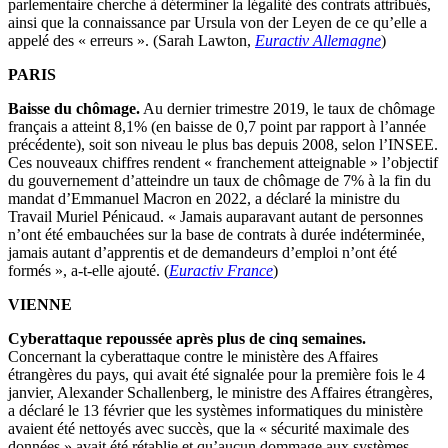
parlementaire cherche à déterminer la légalité des contrats attribués,
ainsi que la connaissance par Ursula von der Leyen de ce qu’elle a
appelé des « erreurs ». (Sarah Lawton,
Euractiv Allemagne
)
PARIS
Baisse du chômage.
Au dernier trimestre 2019, le taux de chômage
français a atteint 8,1% (en baisse de 0,7 point par rapport à l’année
précédente), soit son niveau le plus bas depuis 2008, selon l’INSEE.
Ces nouveaux chiffres rendent « franchement atteignable » l’objectif
du gouvernement d’atteindre un taux de chômage de 7% à la fin du
mandat d’Emmanuel Macron en 2022, a déclaré la ministre du
Travail Muriel Pénicaud. « Jamais auparavant autant de personnes
n’ont été embauchées sur la base de contrats à durée indéterminée,
jamais autant d’apprentis et de demandeurs d’emploi n’ont été
formés », a-t-elle ajouté. (
Euractiv France
)
VIENNE
Cyberattaque repoussée après plus de cinq semaines.
Concernant la cyberattaque contre le ministère des Affaires
étrangères du pays, qui avait été signalée pour la première fois le 4
janvier, Alexander Schallenberg, le ministre des Affaires étrangères,
a déclaré le 13 février que les systèmes informatiques du ministère
avaient été nettoyés avec succès, que la « sécurité maximale des
données » avait été rétablie et qu’aucun dommage aux systèmes