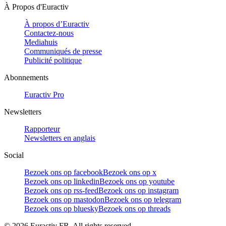
À Propos d'Euractiv
À propos d’Euractiv
Contactez-nous
Mediahuis
Communiqués de presse
Publicité politique
Abonnements
Euractiv Pro
Newsletters
Rapporteur
Newsletters en anglais
Social
Bezoek ons op facebook
Bezoek ons op x
Bezoek ons op linkedin
Bezoek ons op youtube
Bezoek ons op rss-feed
Bezoek ons op instagram
Bezoek ons op mastodon
Bezoek ons op telegram
Bezoek ons op bluesky
Bezoek ons op threads
©
2026
Euractiv FR. All rights reserved.