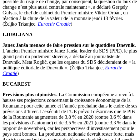
possible du risque de change, par conséquent, la question du taux de
change n’est plus aussi centrale maintenant », a déclaré Gergely
Gulyas, le chef de cabinet du Premier ministre Viktor Orbán, en
réaction à la chute de la valeur de la monnaie jeudi 13 février.
(Željko Trkanjec,
Euractiv Croatie
)
LJUBLJANA
Janez
Janša menace de faire pression sur le quotidien Dnevnik
.
L’ancien Premier ministre Janez Janša, leader du SDS (PPE), le plus
grand parti du parlement slovène, a déclaré au journaliste de
Dnevnik, Meta Roglič, que les organes du SDS décideraient de « la
politique éditoriale de Dnevnik ». (Željko Trkanjec,
Euractiv
Croatie
)
BUCAREST
Prévisions plus otpimistes.
La Commission européenne a revu à la
hausse ses projections concernant la croissance économique de la
Roumanie pour cette année et l’année prochaine dans le cadre de ses
prévisions d’hiver. L’exécutif de l’UE prévoit désormais que le PIB
de la Roumanie augmentera de 3,8 % en 2020 (contre 3,6 % dans
les prévisions d’automne) et de 3,5 % en 2021 (contre 3,3 % dans le
rapport de novembre), car les perspectives d’investissement pour le
pays sont bonnes. La production nationale devrait rester forte, mais
il existe cependant des risques de dérapage budgétaire, a-t-il averti.