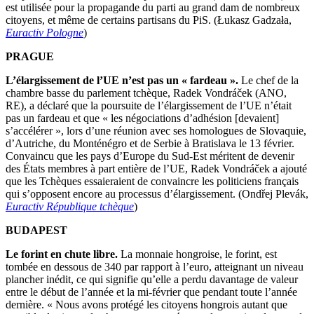
est utilisée pour la propagande du parti au grand dam de nombreux
citoyens, et même de certains partisans du PiS. (Łukasz Gadzała,
Euractiv Pologne
)
PRAGUE
L’élargissement de l’UE n’est pas un « fardeau ».
Le chef de la
chambre basse du parlement tchèque, Radek Vondráček (ANO,
RE), a déclaré que la poursuite de l’élargissement de l’UE n’était
pas un fardeau et que « les négociations d’adhésion [devaient]
s’accélérer », lors d’une réunion avec ses homologues de Slovaquie,
d’Autriche, du Monténégro et de Serbie à Bratislava le 13 février.
Convaincu que les pays d’Europe du Sud-Est méritent de devenir
des États membres à part entière de l’UE, Radek Vondráček a ajouté
que les Tchèques essaieraient de convaincre les politiciens français
qui s’opposent encore au processus d’élargissement. (Ondřej Plevák,
Euractiv République tchèque
)
BUDAPEST
Le forint en chute libre.
La monnaie hongroise, le forint, est
tombée en dessous de 340 par rapport à l’euro, atteignant un niveau
plancher inédit, ce qui signifie qu’elle a perdu davantage de valeur
entre le début de l’année et la mi-février que pendant toute l’année
dernière. « Nous avons protégé les citoyens hongrois autant que