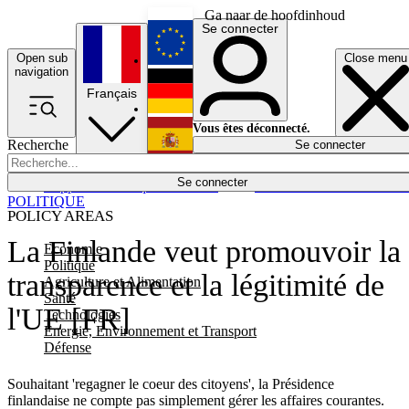
Ga naar de hoofdinhoud
Se connecter
Open sub
Close menu
English
navigation
Français
Deutsch
Vous êtes déconnecté.
Recherche
Se connecter
Español
Lumières éteintes
Se connecter
Rapporteur
Politique
Économie
Newsletters
Evénements
Em
POLITIQUE
POLICY AREAS
La Finlande veut promouvoir la
Economie
Politique
transparence et la légitimité de
Agriculture et Alimentation
Santé
l'UE [FR]
Technologies
Energie, Environnement et Transport
Défense
Souhaitant 'regagner le coeur des citoyens', la Présidence
finlandaise ne compte pas simplement gérer les affaires courantes.