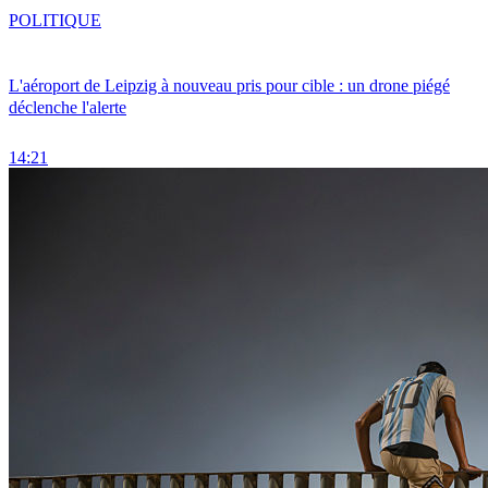
POLITIQUE
L'aéroport de Leipzig à nouveau pris pour cible : un drone piégé
déclenche l'alerte
14:21