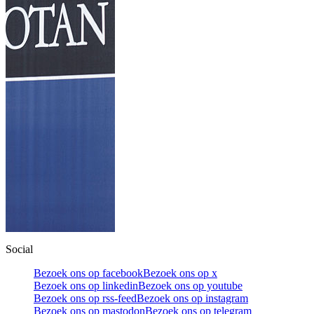
Social
Bezoek ons op facebook
Bezoek ons op x
Bezoek ons op linkedin
Bezoek ons op youtube
Bezoek ons op rss-feed
Bezoek ons op instagram
Bezoek ons op mastodon
Bezoek ons op telegram