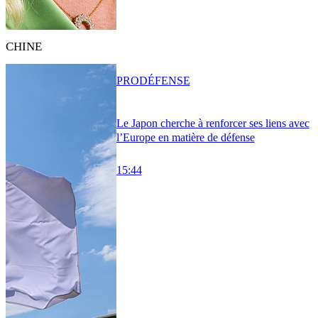
CHINE
PRO
DÉFENSE
Le Japon cherche à renforcer ses liens avec
l’Europe en matière de défense
15:44