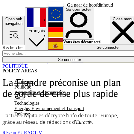
Ga naar de hoofdinhoud
Se connecter
Open sub
Close menu
English
navigation
Français
Deutsch
Vous êtes déconnecté.
Recherche
Se connecter
Español
Lumières éteintes
Se connecter
Rapporteur
Politique
Économie
Newsletters
Evénements
Em
POLITIQUE
POLICY AREAS
La Flandre préconise un plan
Economie
Politique
de sortie de crise plus rapide
Agriculture et Alimentation
Santé
Technologies
Energie, Environnement et Transport
Défense
L’actu en capitales décrypte l’info de toute l’Europe,
grâce au réseau de rédactions d’
.
Euractiv
Réseau EURACTIV