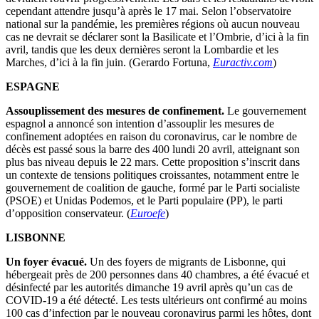
cependant attendre jusqu’à après le 17 mai. Selon l’observatoire
national sur la pandémie, les premières régions où aucun nouveau
cas ne devrait se déclarer sont la Basilicate et l’Ombrie, d’ici à la fin
avril, tandis que les deux dernières seront la Lombardie et les
Marches, d’ici à la fin juin. (Gerardo Fortuna,
Euractiv.com
)
ESPAGNE
Assouplissement des mesures de confinement.
Le gouvernement
espagnol a annoncé son intention d’assouplir les mesures de
confinement adoptées en raison du coronavirus, car le nombre de
décès est passé sous la barre des 400 lundi 20 avril, atteignant son
plus bas niveau depuis le 22 mars. Cette proposition s’inscrit dans
un contexte de tensions politiques croissantes, notamment entre le
gouvernement de coalition de gauche, formé par le Parti socialiste
(PSOE) et Unidas Podemos, et le Parti populaire (PP), le parti
d’opposition conservateur. (
Euroefe
)
LISBONNE
Un foyer évacué.
Un des foyers de migrants de Lisbonne, qui
hébergeait près de 200 personnes dans 40 chambres, a été évacué et
désinfecté par les autorités dimanche 19 avril après qu’un cas de
COVID-19 a été détecté. Les tests ultérieurs ont confirmé au moins
100 cas d’infection par le nouveau coronavirus parmi les hôtes, dont