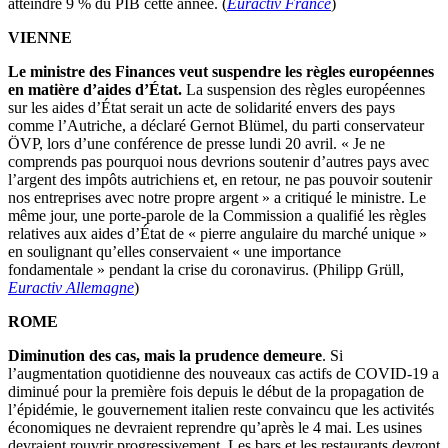
atteindre 9 % du PIB cette année. (
Euractiv France
)
VIENNE
Le ministre des Finances veut suspendre les règles européennes
en matière d’aides d’État.
La suspension des règles européennes
sur les aides d’État serait un acte de solidarité envers des pays
comme l’Autriche, a déclaré Gernot Blümel, du parti conservateur
ÖVP, lors d’une conférence de presse lundi 20 avril. « Je ne
comprends pas pourquoi nous devrions soutenir d’autres pays avec
l’argent des impôts autrichiens et, en retour, ne pas pouvoir soutenir
nos entreprises avec notre propre argent » a critiqué le ministre. Le
même jour, une porte-parole de la Commission a qualifié les règles
relatives aux aides d’État de « pierre angulaire du marché unique »
en soulignant qu’elles conservaient « une importance
fondamentale » pendant la crise du coronavirus. (Philipp Grüll,
Euractiv Allemagne
)
ROME
Diminution des cas, mais la prudence demeure
. Si
l’augmentation quotidienne des nouveaux cas actifs de COVID-19 a
diminué pour la première fois depuis le début de la propagation de
l’épidémie, le gouvernement italien reste convaincu que les activités
économiques ne devraient reprendre qu’après le 4 mai. Les usines
devraient rouvrir progressivement. Les bars et les restaurants devront