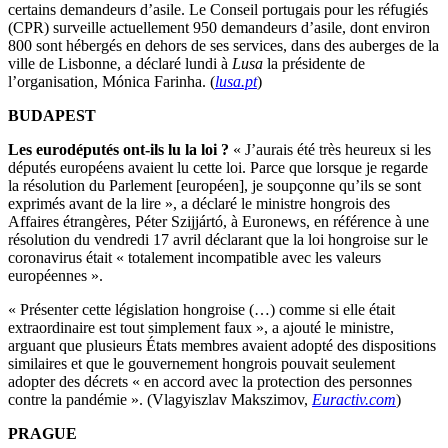
certains demandeurs d’asile. Le Conseil portugais pour les réfugiés
(CPR) surveille actuellement 950 demandeurs d’asile, dont environ
800 sont hébergés en dehors de ses services, dans des auberges de la
ville de Lisbonne, a déclaré lundi à
Lusa
la présidente de
l’organisation, Mónica Farinha. (
lusa.pt
)
BUDAPEST
Les eurodéputés ont-ils lu la loi ?
« J’aurais été très heureux si les
députés européens avaient lu cette loi. Parce que lorsque je regarde
la résolution du Parlement [européen], je soupçonne qu’ils se sont
exprimés avant de la lire », a déclaré le ministre hongrois des
Affaires étrangères, Péter Szijjártó, à Euronews, en référence à une
résolution du vendredi 17 avril déclarant que la loi hongroise sur le
coronavirus était « totalement incompatible avec les valeurs
européennes ».
« Présenter cette législation hongroise (…) comme si elle était
extraordinaire est tout simplement faux », a ajouté le ministre,
arguant que plusieurs États membres avaient adopté des dispositions
similaires et que le gouvernement hongrois pouvait seulement
adopter des décrets « en accord avec la protection des personnes
contre la pandémie ». (Vlagyiszlav Makszimov,
Euractiv.com
)
PRAGUE