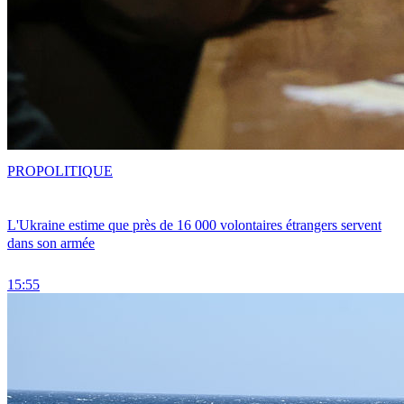
PRO
POLITIQUE
L'Ukraine estime que près de 16 000 volontaires étrangers servent
dans son armée
15:55