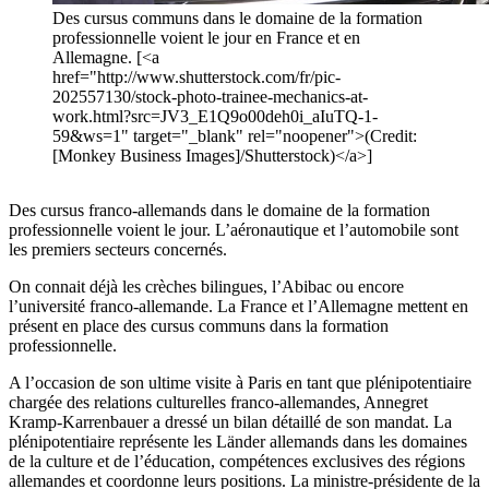
Des cursus communs dans le domaine de la formation
professionnelle voient le jour en France et en
Allemagne. [<a
href="http://www.shutterstock.com/fr/pic-
202557130/stock-photo-trainee-mechanics-at-
work.html?src=JV3_E1Q9o00deh0i_aIuTQ-1-
59&ws=1" target="_blank" rel="noopener">(Credit:
[Monkey Business Images]/Shutterstock)</a>]
Des cursus franco-allemands dans le domaine de la formation
professionnelle voient le jour. L’aéronautique et l’automobile sont
les premiers secteurs concernés.
On connait déjà les crèches bilingues, l’Abibac ou encore
l’université franco-allemande. La France et l’Allemagne mettent en
présent en place des cursus communs dans la formation
professionnelle.
A l’occasion de son ultime visite à Paris en tant que plénipotentiaire
chargée des relations culturelles franco-allemandes, Annegret
Kramp-Karrenbauer a dressé un bilan détaillé de son mandat. La
plénipotentiaire représente les Länder allemands dans les domaines
de la culture et de l’éducation, compétences exclusives des régions
allemandes et coordonne leurs positions. La ministre-présidente de la