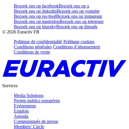
Bezoek ons op facebook
Bezoek ons op x
Bezoek ons op linkedin
Bezoek ons op youtube
Bezoek ons op rss-feed
Bezoek ons op instagram
Bezoek ons op mastodon
Bezoek ons op telegram
Bezoek ons op bluesky
Bezoek ons op threads
©
2026
Euractiv FR
Politique de confidentialité
Politique cookies
Conditions générales
Conditions d’abonnement
Conditions de vente
Services
Media Solutions
Projets publics européens
Evénements
Emplois
Agenda
Communiqués de presse
Members’ Circle