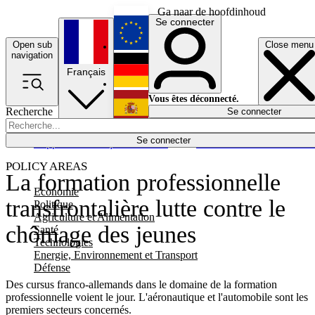
Ga naar de hoofdinhoud
Se connecter
Open sub
Close menu
English
navigation
Français
Deutsch
Vous êtes déconnecté.
Recherche
Se connecter
Español
Lumières éteintes
Se connecter
Rapporteur
Politique
Économie
Newsletters
Evénements
Em
POLICY AREAS
La formation professionnelle
Economie
transfrontalière lutte contre le
Politique
Agriculture et Alimentation
chômage des jeunes
Santé
Technologies
Energie, Environnement et Transport
Défense
Des cursus franco-allemands dans le domaine de la formation
professionnelle voient le jour. L'aéronautique et l'automobile sont les
premiers secteurs concernés.